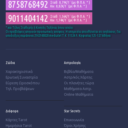
8758768492
Σταθ. 0,79€/1΄ (με Φ.Π.Α. * )
Κιν. 0,82€/1΄ (με Φ.Π.Α. * )
9011404142
Σταθ. 1,56€/1΄ (με Φ.Π.Α. * )
Κιν. 1,74€/1΄ (με Φ.Π.Α. * )
* και Tέλος Σταθερής ή Κινητής Τηλ/νιας όπου ισχύει
Οι προβλέψεις απηχούν προσωπικές απόψεις. Η υπηρεσία απευθύνεται σε ενηλίκους. Για
υποδείξεις παράπονα 2142148020 mediatel Τ.Κ. 11524 Λ. Κηφισίας 125-127 Αθήνα
Ζώδια
Αστρολογία
Χαρακτηριστικά
Βιβλία/Μαθήματα
­Ερωτική Συναστρία
Αστρ/κός Χάρτης
­Εύρεση Ωροσκόπου
Οι πλανήτες τώρα
Τηλ. Προβλέψεων
Μαθήματα Αστρ.
Online Μαθήματα
Διάφορα
Star Secrets
Κάρτες Tarot
Επικοινωνία
Ημερήσια Tarot
Όροι Χρήσης