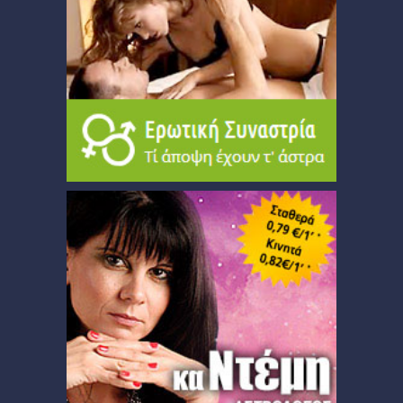
Ταρώ, Μεταφυσική, κ.α.
Πλανητική Ενημέρωση (αρχείο)