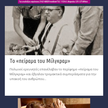
Ζώδια και μόδα
­Ζώδια και ταξίδια
­Ζώδια και οικογένεια
­Ζώδια και αθλητισμός
­Ζώδια και διάσημοι
Gossip και αλλά...
Το «πείραμα του Μίλγκραμ»
Ευ Ζην
Πολωνοί ερευνητές επανέλαβαν το περίφημο «πείραμα του
Αυτογνωσία
Μίλγκραμ» και έβγαλαν τρομακτικά συμπεράσματα για την
υπακοή του ανθρώπου...
Εναλλακτικές Θεραπείες
SecretTV
Μαθήματα Αστρολογίας