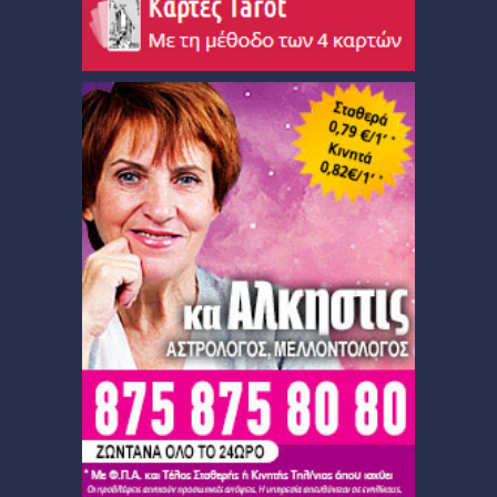
Εύρεση Ωροσκόπου
Αστρολογικός Χάρτης
Αστρολογία
Ονειροκρίτης
Μεταφυσική
StarLife
­Τα Άστρα αλλιώς
Ζώδια και διασκέσαση
Ζώδια και δυσκολίες
Ζώδια και έρωτας