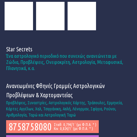
Star Secrets
Ένα αστρολογικό περιοδικό που συνεχώς ανανεώνεται με
Ζώδια, Προβλέψεις, Ονειροκρίτη, Αστρολογία, Μεταφυσικά,
Πλανητικά, κ.α.
Ανανεωμένες Φθηνές Γραμμές Αστρολογικών
Προβλέψεων & Χαρτομαντείας
Προβλέψεις, Συναστρίες, Αστρολογικός Χάρτης, Τράπουλες, Ερμηνεία,
Κάρτες Αγγέλων, Χαλ, Τσιγγάνικη, Απλή, Λένορμαν, Σφίγγα, Ρούνοι,
Αριθμολογία, Ταρώ και Αστρολογική Ταρώ
8758758080
Σταθ. 0,79€/1΄ (με Φ.Π.Α. * )
Κιν. 0,82€/1΄ (με Φ.Π.Α. * )