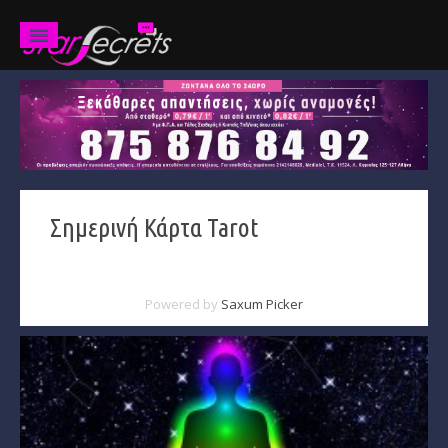
Ζώδια
Προβλέψεις
Ετήσιες
Σημερινή Κάρτα Tarot
Χαρακτηριστικά
Κριός
Powered by
Saxum Picker
Ταύρος
Δίδυμοι
Καρκίνος
Λέων