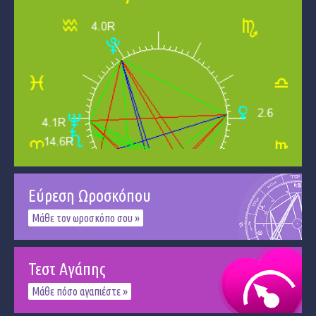
Εύρεση Ωροσκόπου
Μάθε τον ωροσκόπο σου »
Τεστ Αγάπης
Μάθε πόσο αγαπιέστε »