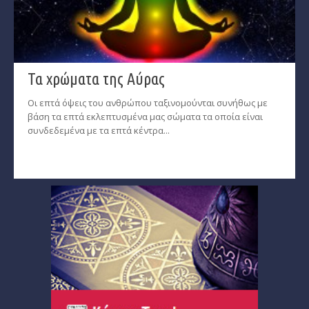
Παρθένος
Ζυγός
Τα χρώματα της Αύρας
Σκορπιός
Οι επτά όψεις του ανθρώπου ταξινομούνται συνήθως με
Τοξότης
βάση τα επτά εκλεπτυσμένα μας σώματα τα οποία είναι
συνδεδεμένα με τα επτά κέντρα...
Αιγόκερως
Υδροχόος
Ιχθείς
Ινδιάνικο Ωροσκόπιο
Κέλτικο Ωροσκόπιο
Κινέζικο Ωροσκόπιο
Ερωτική Συναστρία