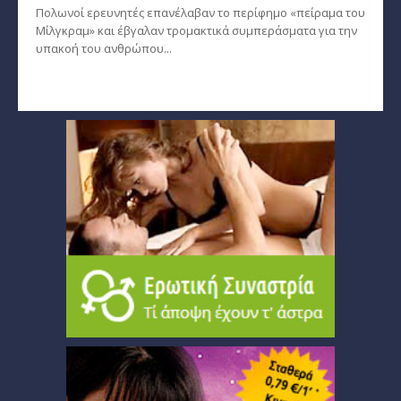
Πολωνοί ερευνητές επανέλαβαν το περίφημο «πείραμα του
Μίλγκραμ» και έβγαλαν τρομακτικά συμπεράσματα για την
υπακοή του ανθρώπου...