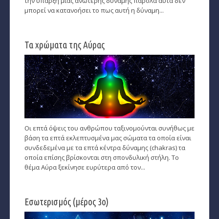
την ύπαρξη μιας ανώτερης δύναμης παρόλα αυτα δεν
μπορεί να κατανοήσει το πως αυτή η δύναμη...
Ταρώ, Μεταφυσική, κ.α.
Πλανητική Ενημέρωση (αρχείο)
Τα χρώματα της Αύρας
Οι επτά όψεις του ανθρώπου ταξινομούνται συνήθως με
βάση τα επτά εκλεπτυσμένα μας σώματα τα οποία είναι
συνδεδεμένα με τα επτά κέντρα δύναμης (chakras) τα
οποία επίσης βρίσκονται στη σπονδυλική στήλη. Το
θέμα Αύρα ξεκίνησε ευρύτερα από τον...
Εσωτερισμός (μέρος 3ο)