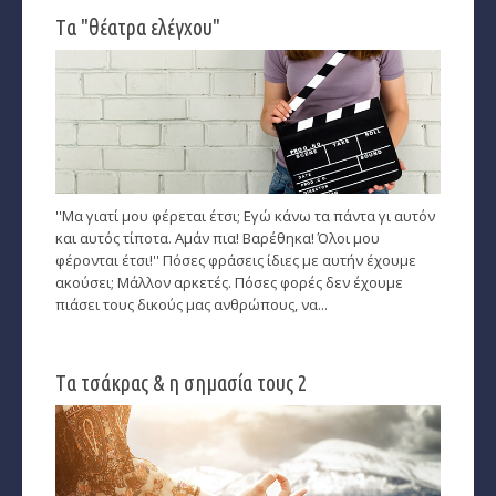
Tα "θέατρα ελέγχου"
Εύρεση Ωροσκόπου
Αστρολογικός Χάρτης
Αστρολογία
Ονειροκρίτης
''Μα γιατί μου φέρεται έτσι; Εγώ κάνω τα πάντα γι αυτόν
Μεταφυσική
και αυτός τίποτα. Αμάν πια! Βαρέθηκα! Όλοι μου
φέρονται έτσι!'' Πόσες φράσεις ίδιες με αυτήν έχουμε
StarLife
ακούσει; Μάλλον αρκετές. Πόσες φορές δεν έχουμε
πιάσει τους δικούς μας ανθρώπους, να...
­Τα Άστρα αλλιώς
Ζώδια και διασκέσαση
Tα τσάκρας & η σημασία τους 2
Ζώδια και δυσκολίες
Ζώδια και έρωτας