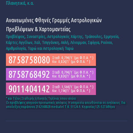
Πλανητικά, κ.α.
Ανανεωμένες Φθηνές Γραμμές Αστρολογικών
Προβλέψεων & Χαρτομαντείας
Προβλέψεις, Συναστρίες, Αστρολογικός Χάρτης, Τράπουλες, Ερμηνεία,
Κάρτες Αγγέλων, Χαλ, Τσιγγάνικη, Απλή, Λένορμαν, Σφίγγα, Ρούνοι,
Αριθμολογία, Ταρώ και Αστρολογική Ταρώ
8758758080
Σταθ. 0,79€/1΄ (με Φ.Π.Α. * )
Κιν. 0,82€/1΄ (με Φ.Π.Α. * )
8758768492
Σταθ. 0,79€/1΄ (με Φ.Π.Α. * )
Κιν. 0,82€/1΄ (με Φ.Π.Α. * )
9011404142
Σταθ. 1,56€/1΄ (με Φ.Π.Α. * )
Κιν. 1,74€/1΄ (με Φ.Π.Α. * )
* και Tέλος Σταθερής ή Κινητής Τηλ/νιας όπου ισχύει
Οι προβλέψεις απηχούν προσωπικές απόψεις. Η υπηρεσία απευθύνεται σε ενηλίκους. Για
υποδείξεις παράπονα 2142148020 mediatel Τ.Κ. 11524 Λ. Κηφισίας 125-127 Αθήνα