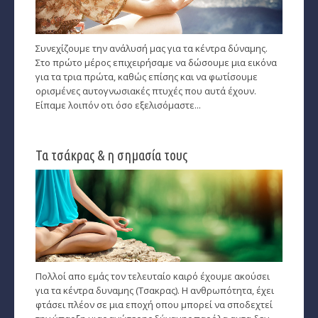
Ζώδια και μόδα
­Ζώδια και ταξίδια
Συνεχίζουμε την ανάλυσή μας για τα κέντρα δύναμης.
­Ζώδια και οικογένεια
Στο πρώτο μέρος επιχειρήσαμε να δώσουμε μια εικόνα
για τα τρια πρώτα, καθώς επίσης και να φωτίσουμε
­Ζώδια και αθλητισμός
ορισμένες αυτογνωσιακές πτυχές που αυτά έχουν.
Είπαμε λοιπόν οτι όσο εξελισόμαστε...
­Ζώδια και διάσημοι
Gossip και αλλά...
Τα τσάκρας & η σημασία τους
Ευ Ζην
Αυτογνωσία
Εναλλακτικές Θεραπείες
SecretTV
Πολλοί απο εμάς τον τελευταίο καιρό έχουμε ακούσει
για τα κέντρα δυναμης (Τσακρας). Η ανθρωπότητα, έχει
Μαθήματα Αστρολογίας
φτάσει πλέον σε μια εποχή οπου μπορεί να σποδεχτεί