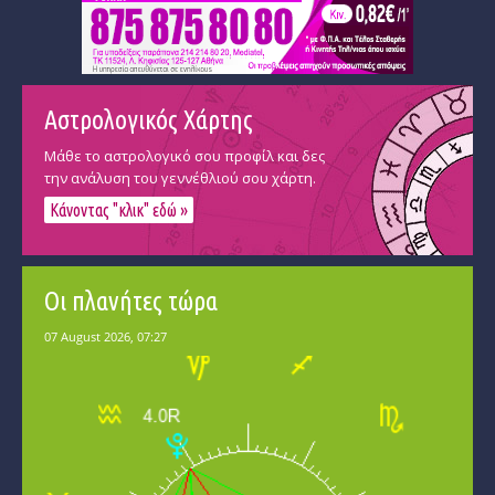
Αστρολογικός Χάρτης
Μάθε το αστρολογικό σου προφίλ και δες
την ανάλυση του γεννέθλιού σου χάρτη.
Κάνοντας "κλικ" εδώ »
Οι πλανήτες τώρα