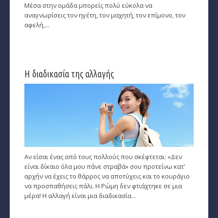
Μέσα στην ομάδα μπορείς πολύ εύκολα να
αναγνωρίσεις τον ηγέτη, τον μαχητή, τον επίμονο, τον
Παρθένος
αφελή,...
Ζυγός
Σκορπιός
Η διαδικασία της αλλαγής
Τοξότης
Αιγόκερως
Υδροχόος
Ιχθείς
Αν είσαι ένας από τους πολλούς που σκέφτεται: «Δεν
Ινδιάνικο Ωροσκόπιο
είναι δίκαιο όλα μου πάνε στραβά» σου προτείνω κατ’
αρχήν να έχεις το θάρρος να αποτύχεις και το κουράγιο
Κέλτικο Ωροσκόπιο
να προσπαθήσεις πάλι. Η Ρώμη δεν φτιάχτηκε σε μια
μέρα! Η αλλαγή είναι μια διαδικασία...
Κινέζικο Ωροσκόπιο
Ερωτική Συναστρία