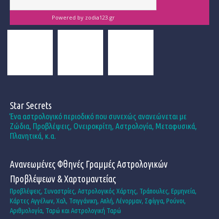
Powered by
zodia123.gr
Star Secrets
Ένα αστρολογικό περιοδικό που συνεχώς ανανεώνεται με
Ζώδια, Προβλέψεις, Ονειροκρίτη, Αστρολογία, Μεταφυσικά,
Πλανητικά, κ.α.
Ανανεωμένες Φθηνές Γραμμές Αστρολογικών
Προβλέψεων & Χαρτομαντείας
Προβλέψεις, Συναστρίες, Αστρολογικός Χάρτης, Τράπουλες, Ερμηνεία,
Κάρτες Αγγέλων, Χαλ, Τσιγγάνικη, Απλή, Λένορμαν, Σφίγγα, Ρούνοι,
Αριθμολογία, Ταρώ και Αστρολογική Ταρώ