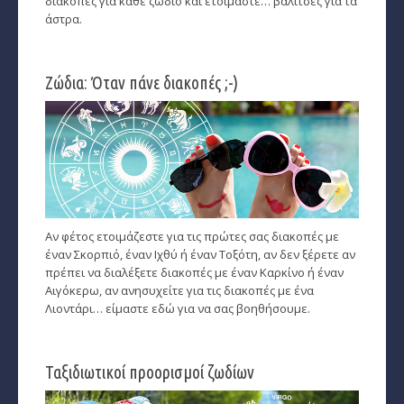
διακοπές για κάθε ζώδιο και ετοιμάστε… βαλίτσες για τα
άστρα.
Ταρώ, Μεταφυσική, κ.α.
Πλανητική Ενημέρωση (αρχείο)
Ζώδια: Όταν πάνε διακοπές ;-)
Αν φέτος ετοιμάζεστε για τις πρώτες σας διακοπές με
έναν Σκορπιό, έναν Ιχθύ ή έναν Τοξότη, αν δεν ξέρετε αν
πρέπει να διαλέξετε διακοπές με έναν Καρκίνο ή έναν
Αιγόκερω, αν ανησυχείτε για τις διακοπές με ένα
Λιοντάρι… είμαστε εδώ για να σας βοηθήσουμε.
Ταξιδιωτικοί προορισμοί ζωδίων