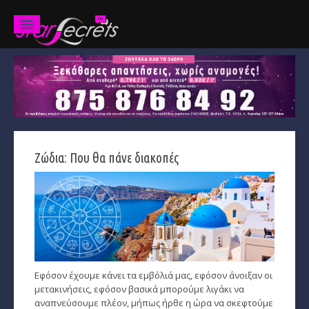
Ζώδια
Προβλέψεις
Ετήσιες
Ζώδια: Που θα πάνε διακοπές
Χαρακτηριστικά
Κριός
Ταύρος
Δίδυμοι
Εφόσον έχουμε κάνει τα εμβόλιά μας, εφόσον άνοιξαν οι
Καρκίνος
μετακινήσεις, εφόσον βασικά μπορούμε λιγάκι να
αναπνεύσουμε πλέον, μήπως ήρθε η ώρα να σκεφτούμε
Λέων