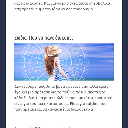
και τις διακοπές; Και για να μην σκέφτεστε υπερβολικά
σας προτείνουμε τον ιδανικό σας προορισμό...
Παρθένος
Ζυγός
Σκορπιός
Ζώδια: Που να πάνε διακοπές
Τοξότης
Αιγόκερως
Υδροχόος
Ιχθείς
Δεν ξέρουμε πώς θα τα βρείτε μεταξύ σας, αλλά εμείς
έχουμε μία πρόταση για το πού να πάει διακοπές το
Ινδιάνικο Ωροσκόπιο
κάθε ζώδιο. Η περιπετειώδης προσωπικότητα σου Κριέ
είναι για τροπικές καταστάσεις. Είσαι για ταξίδια που
Κέλτικο Ωροσκόπιο
πριν χρειάζεται να κάνεις πέντε διαφορετικά...
Κινέζικο Ωροσκόπιο
Ερωτική Συναστρία