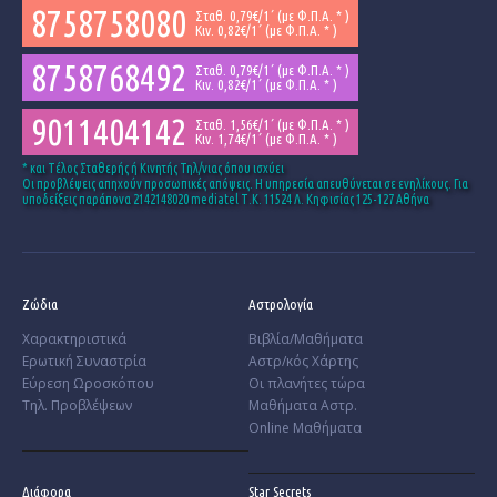
8758758080
Σταθ. 0,79€/1΄ (με Φ.Π.Α. * )
Κιν. 0,82€/1΄ (με Φ.Π.Α. * )
8758768492
Σταθ. 0,79€/1΄ (με Φ.Π.Α. * )
Κιν. 0,82€/1΄ (με Φ.Π.Α. * )
9011404142
Σταθ. 1,56€/1΄ (με Φ.Π.Α. * )
Κιν. 1,74€/1΄ (με Φ.Π.Α. * )
* και Tέλος Σταθερής ή Κινητής Τηλ/νιας όπου ισχύει
Οι προβλέψεις απηχούν προσωπικές απόψεις. Η υπηρεσία απευθύνεται σε ενηλίκους. Για
υποδείξεις παράπονα 2142148020 mediatel Τ.Κ. 11524 Λ. Κηφισίας 125-127 Αθήνα
Ζώδια
Αστρολογία
Χαρακτηριστικά
Βιβλία/Μαθήματα
­Ερωτική Συναστρία
Αστρ/κός Χάρτης
­Εύρεση Ωροσκόπου
Οι πλανήτες τώρα
Τηλ. Προβλέψεων
Μαθήματα Αστρ.
Online Μαθήματα
Διάφορα
Star Secrets