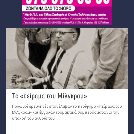
Το «πείραμα του Μίλγκραμ»
Πολωνοί ερευνητές επανέλαβαν το περίφημο «πείραμα του
Μίλγκραμ» και έβγαλαν τρομακτικά συμπεράσματα για την
υπακοή του ανθρώπου...