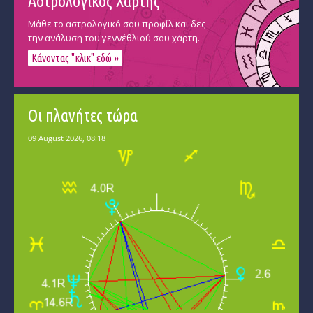
Αστρολογικός Χάρτης
Μάθε το αστρολογικό σου προφίλ και δες
την ανάλυση του γεννέθλιού σου χάρτη.
Κάνοντας "κλικ" εδώ »
Οι πλανήτες τώρα