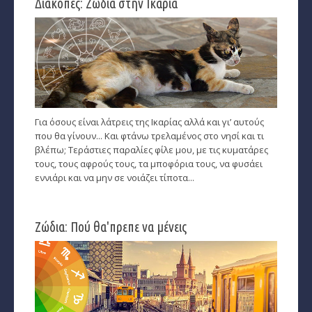
Διακοπές: Zώδια στην Ικαρία
Εύρεση Ωροσκόπου
Αστρολογικός Χάρτης
Αστρολογία
Ονειροκρίτης
Για όσους είναι λάτρεις της Ικαρίας αλλά και γι’ αυτούς
που θα γίνουν... Και φτάνω τρελαμένος στο νησί και τι
Μεταφυσική
βλέπω; Τεράστιες παραλίες φίλε μου, με τις κυματάρες
τους, τους αφρούς τους, τα μποφόρια τους, να φυσάει
StarLife
εννιάρι και να μην σε νοιάζει τίποτα...
­Τα Άστρα αλλιώς
Ζώδια: Πού θα'πρεπε να μένεις
Ζώδια και διασκέσαση
Ζώδια και δυσκολίες
Ζώδια και έρωτας