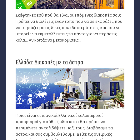
Ζώδια και μόδα
­Ζώδια και ταξίδια
Σκέφτηκες εσύ πού θα είναι οι επόμενες διακοπές σου;
Πρέπει να διαλέξεις έναν τόπο που να σε εκφράζει, που
­Ζώδια και οικογένεια
να ταιριάζει με τις δικές σου ιδιαιτερότητες, και που να
μπορείς να εκμεταλλευτείς τα πάντα για να περάσεις
­Ζώδια και αθλητισμός
καλά... Αν κοιτάς να μετακομίσεις...
­Ζώδια και διάσημοι
Ελλάδα: Διακοπές με τα άστρα
Gossip και αλλά...
Ευ Ζην
Αυτογνωσία
Εναλλακτικές Θεραπείες
Ποιοι είναι οι ιδανικοί Ελληνικοί καλοκαιρινοί
SecretTV
προορισμοί για κάθε ζώδιο και τι θα πρέπει να
περιμένετε αν ταξιδέψετε μαζί τους; Διαβάσαμε τα...
Μαθήματα Αστρολογίας
άστρα και σας συμβουλεύουμε. Δείτε τις ονειρικές