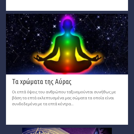
Εύρεση Ωροσκόπου
Αστρολογικός Χάρτης
Αστρολογία
Ονειροκρίτης
Μεταφυσική
StarLife
Τα χρώματα της Αύρας
­Τα Άστρα αλλιώς
Οι επτά όψεις του ανθρώπου ταξινομούνται συνήθως με
Ζώδια και διασκέσαση
βάση τα επτά εκλεπτυσμένα μας σώματα τα οποία είναι
συνδεδεμένα με τα επτά κέντρα...
Ζώδια και δυσκολίες
Ζώδια και έρωτας