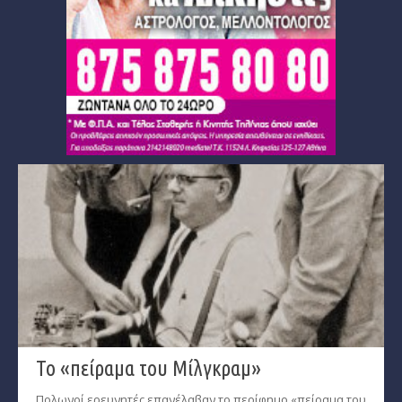
Ταρώ, Μεταφυσική, κ.α.
Πλανητική Ενημέρωση (αρχείο)
Το «πείραμα του Μίλγκραμ»
Πολωνοί ερευνητές επανέλαβαν το περίφημο «πείραμα του