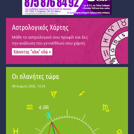
Αστρολογικός Χάρτης
Μάθε το αστρολογικό σου προφίλ και δες
την ανάλυση του γεννέθλιού σου χάρτη.
Κάνοντας "κλικ" εδώ »
Οι πλανήτες τώρα