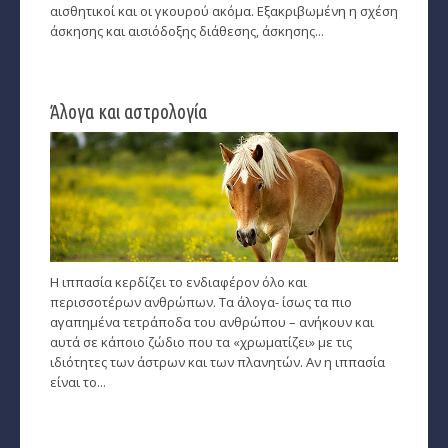
αισθητικοί και οι γκουρού ακόμα. Εξακριβωμένη η σχέση
άσκησης και αισιόδοξης διάθεσης, άσκησης...
Παρθένος
Ζυγός
Άλογα και αστρολογία
Σκορπιός
Τοξότης
Αιγόκερως
Υδροχόος
Η ιππασία κερδίζει το ενδιαφέρον όλο και
Ιχθείς
περισσοτέρων ανθρώπων. Τα άλογα- ίσως τα πιο
αγαπημένα τετράποδα του ανθρώπου – ανήκουν και
Ινδιάνικο Ωροσκόπιο
αυτά σε κάποιο ζώδιο που τα «χρωματίζει» με τις
ιδιότητες των άστρων και των πλανητών. Αν η ιππασία
Κέλτικο Ωροσκόπιο
είναι το...
Κινέζικο Ωροσκόπιο
Ερωτική Συναστρία