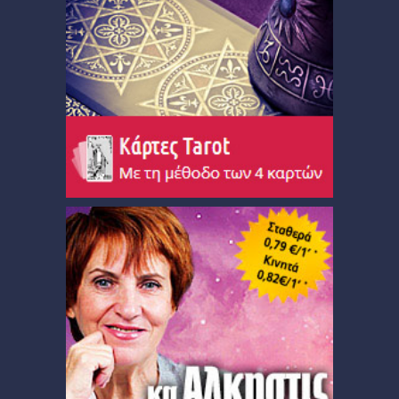
Ζώδια και μόδα
­Ζώδια και ταξίδια
­Ζώδια και οικογένεια
­Ζώδια και αθλητισμός
­Ζώδια και διάσημοι
Gossip και αλλά...
Ευ Ζην
Αυτογνωσία
Εναλλακτικές Θεραπείες
SecretTV
Μαθήματα Αστρολογίας