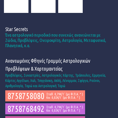
Star Secrets
Ένα αστρολογικό περιοδικό που συνεχώς ανανεώνεται με
Ζώδια, Προβλέψεις, Ονειροκρίτη, Αστρολογία, Μεταφυσικά,
Πλανητικά, κ.α.
Ανανεωμένες Φθηνές Γραμμές Αστρολογικών
Προβλέψεων & Χαρτομαντείας
Προβλέψεις, Συναστρίες, Αστρολογικός Χάρτης, Τράπουλες, Ερμηνεία,
Κάρτες Αγγέλων, Χαλ, Τσιγγάνικη, Απλή, Λένορμαν, Σφίγγα, Ρούνοι,
Αριθμολογία, Ταρώ και Αστρολογική Ταρώ
8758758080
Σταθ. 0,79€/1΄ (με Φ.Π.Α. * )
Κιν. 0,82€/1΄ (με Φ.Π.Α. * )
8758768492
Σταθ. 0,79€/1΄ (με Φ.Π.Α. * )
Κιν. 0,82€/1΄ (με Φ.Π.Α. * )