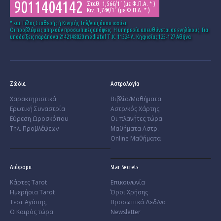
9011404142
Σταθ. 1,56€/1΄ (με Φ.Π.Α. * )
Κιν. 1,74€/1΄ (με Φ.Π.Α. * )
* και Tέλος Σταθερής ή Κινητής Τηλ/νιας όπου ισχύει
Οι προβλέψεις απηχούν προσωπικές απόψεις. Η υπηρεσία απευθύνεται σε ενηλίκους. Για
υποδείξεις παράπονα 2142148020 mediatel Τ.Κ. 11524 Λ. Κηφισίας 125-127 Αθήνα
Ζώδια
Αστρολογία
Χαρακτηριστικά
Βιβλία/Μαθήματα
­Ερωτική Συναστρία
Αστρ/κός Χάρτης
­Εύρεση Ωροσκόπου
Οι πλανήτες τώρα
Τηλ. Προβλέψεων
Μαθήματα Αστρ.
Online Μαθήματα
Διάφορα
Star Secrets
Κάρτες Tarot
Επικοινωνία
Ημερήσια Tarot
Όροι Χρήσης
Τεστ Αγάπης
Προσωπικά Δεδ/να
Ο Καιρός τώρα
Newsletter