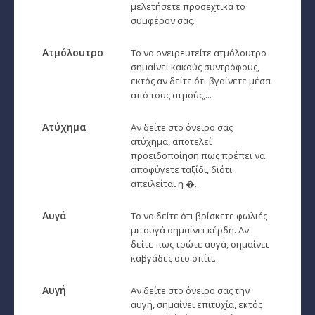
μελετήσετε προσεχτικά το
συμφέρον σας.
Εύρεση Ωροσκόπου
Ατμόλουτρο
Το να ονειρευτείτε ατμόλουτρο
Αστρολογικός Χάρτης
σημαίνει κακούς συντρόφους,
εκτός αν δείτε ότι βγαίνετε μέσα
Αστρολογία
από τους ατμούς,...
Ονειροκρίτης
Ατύχημα
Αν δείτε στο όνειρο σας
ατύχημα, αποτελεί
Μεταφυσική
προειδοποίηση πως πρέπει να
αποφύγετε ταξίδι, διότι
StarLife
απειλείται η �...
­Τα Άστρα αλλιώς
Αυγά
Το να δείτε ότι βρίσκετε φωλιές
Ζώδια και διασκέσαση
με αυγά σημαίνει κέρδη. Αν
δείτε πως τρώτε αυγά, σημαίνει
Ζώδια και δυσκολίες
καβγάδες στο σπίτι...
Ζώδια και έρωτας
Αυγή
Αν δείτε στο όνειρο σας την
αυγή, σημαίνει επιτυχία, εκτός