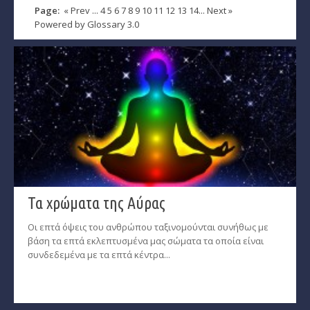
Page:
«
Prev
...
4
5
6
7
8
9
10
11
12
13
14
...
Next
»
Powered by
Glossary 3.0
Τα χρώματα της Αύρας
Οι επτά όψεις του ανθρώπου ταξινομούνται συνήθως με
βάση τα επτά εκλεπτυσμένα μας σώματα τα οποία είναι
συνδεδεμένα με τα επτά κέντρα...