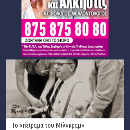
Το «πείραμα του Μίλγκραμ»