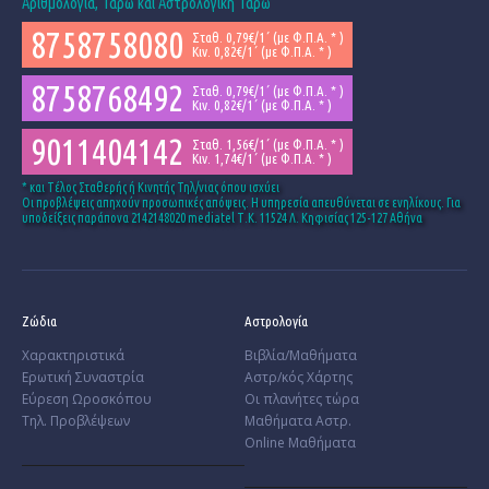
Αριθμολογία, Ταρώ και Αστρολογική Ταρώ
8758758080
Σταθ. 0,79€/1΄ (με Φ.Π.Α. * )
Κιν. 0,82€/1΄ (με Φ.Π.Α. * )
8758768492
Σταθ. 0,79€/1΄ (με Φ.Π.Α. * )
Κιν. 0,82€/1΄ (με Φ.Π.Α. * )
9011404142
Σταθ. 1,56€/1΄ (με Φ.Π.Α. * )
Κιν. 1,74€/1΄ (με Φ.Π.Α. * )
* και Tέλος Σταθερής ή Κινητής Τηλ/νιας όπου ισχύει
Οι προβλέψεις απηχούν προσωπικές απόψεις. Η υπηρεσία απευθύνεται σε ενηλίκους. Για
υποδείξεις παράπονα 2142148020 mediatel Τ.Κ. 11524 Λ. Κηφισίας 125-127 Αθήνα
Ζώδια
Αστρολογία
Χαρακτηριστικά
Βιβλία/Μαθήματα
­Ερωτική Συναστρία
Αστρ/κός Χάρτης
­Εύρεση Ωροσκόπου
Οι πλανήτες τώρα
Τηλ. Προβλέψεων
Μαθήματα Αστρ.
Online Μαθήματα