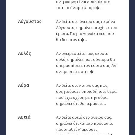
Ζώδια και μόδα
αν η σκηνή είναι δυσδιάκριτη
τότε το όνειρο μπορε�...
­Ζώδια και ταξίδια
Αύγουστος
Αν δείτε στο όνειρο σας το μήνα
­Ζώδια και οικογένεια
Αύγουστο, σημαίνει ατυχίες στον
έρωτα. Για μια γυναίκα νέα που
­Ζώδια και αθλητισμός
θα δει στον ύ�...
­Ζώδια και διάσημοι
Αυλός
Αν ονειρευτείτε πως ακούτε
αυλό, σημαίνει πως σύντομα θα
Gossip και αλλά...
υπερασπίσετε τον εαυτό σας. Αν
ονειρευτείτε ότι π�...
Ευ Ζην
Αύρα
Αν δείτε στον ύπνο σας πως
Αυτογνωσία
συζητούσατε οποιοδήποτε θέμα
που έχει σχέση με την αύρα,
Εναλλακτικές Θεραπείες
σημαίνει ότι θα περάσετε...
SecretTV
Αυτιά
Αν δείτε αυτιά στο όνειρο σας,
σημαίνει ότι κάποιο πρόσωπο,
Μαθήματα Αστρολογίας
προσπαθεί ν' ακούσει