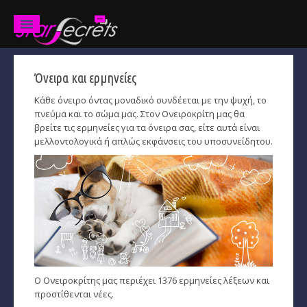
Όνειρα και ερμηνείες
Ζώδια
Κάθε όνειρο όντας μοναδικό συνδέεται με την ψυχή, το
Προβλέψεις
πνεύμα και το σώμα μας. Στον Ονειροκρίτη μας θα
βρείτε τις ερμηνείες για τα όνειρα σας, είτε αυτά είναι
Ετήσιες
μελλοντολογικά ή απλώς εκφάνσεις του υποσυνείδητου.
Χαρακτηριστικά
Κριός
Ταύρος
Δίδυμοι
Καρκίνος
Ο Ονειροκρίτης μας περιέχει 1376 ερμηνείες λέξεων και
προστίθενται νέες.
Λέων