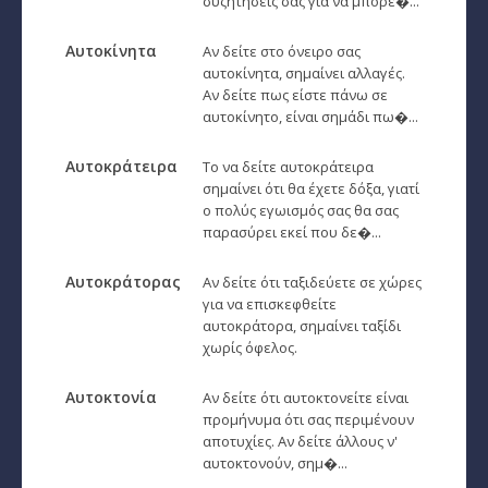
συζητήσεις σας για να μπορέ�...
Ταρώ, Μεταφυσική, κ.α.
Αυτοκίνητα
Αν δείτε στο όνειρο σας
Πλανητική Ενημέρωση (αρχείο)
αυτοκίνητα, σημαίνει αλλαγές.
Αν δείτε πως είστε πάνω σε
αυτοκίνητο, είναι σημάδι πω�...
Αυτοκράτειρα
Το να δείτε αυτοκράτειρα
σημαίνει ότι θα έχετε δόξα, γιατί
ο πολύς εγωισμός σας θα σας
παρασύρει εκεί που δε�...
Αυτοκράτορας
Αν δείτε ότι ταξιδεύετε σε χώρες
για να επισκεφθείτε
αυτοκράτορα, σημαίνει ταξίδι
χωρίς όφελος.
Αυτοκτονία
Αν δείτε ότι αυτοκτονείτε είναι
προμήνυμα ότι σας περιμένουν
αποτυχίες. Αν δείτε άλλους ν'
αυτοκτονούν, σημ�...