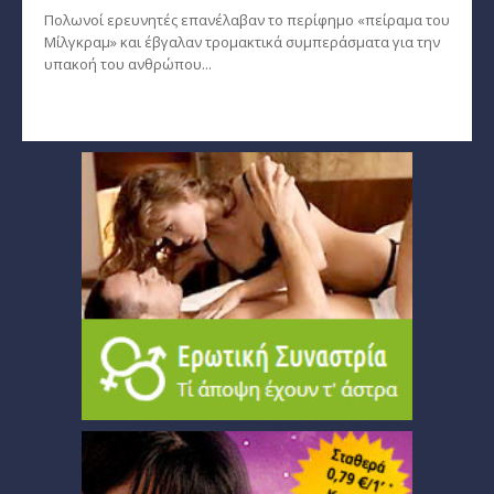
Πολωνοί ερευνητές επανέλαβαν το περίφημο «πείραμα του
Μίλγκραμ» και έβγαλαν τρομακτικά συμπεράσματα για την
υπακοή του ανθρώπου...