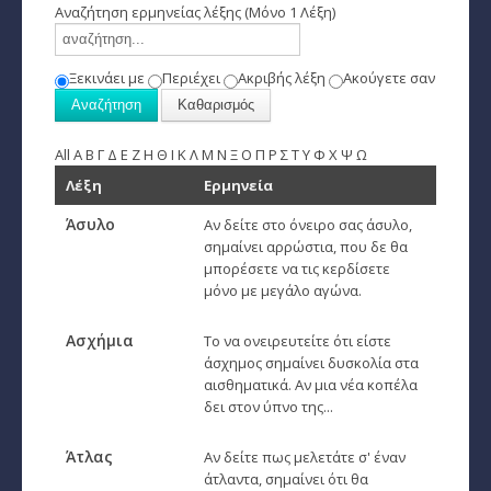
Αναζήτηση ερμηνείας λέξης (Μόνο 1 Λέξη)
Παρθένος
Ξεκινάει με
Περιέχει
Ακριβής λέξη
Ακούγετε σαν
Ζυγός
Σκορπιός
All
Α
Β
Γ
Δ
Ε
Ζ
Η
Θ
Ι
Κ
Λ
Μ
Ν
Ξ
Ο
Π
Ρ
Σ
Τ
Υ
Φ
Χ
Ψ
Ω
Τοξότης
Λέξη
Ερμηνεία
Αιγόκερως
Άσυλο
Αν δείτε στο όνειρο σας άσυλο,
σημαίνει αρρώστια, που δε θα
Υδροχόος
μπορέσετε να τις κερδίσετε
μόνο με μεγάλο αγώνα.
Ιχθείς
Ασχήμια
Το να ονειρευτείτε ότι είστε
Ινδιάνικο Ωροσκόπιο
άσχημος σημαίνει δυσκολία στα
αισθηματικά. Αν μια νέα κοπέλα
Κέλτικο Ωροσκόπιο
δει στον ύπνο της...
Κινέζικο Ωροσκόπιο
Άτλας
Αν δείτε πως μελετάτε σ' έναν
άτλαντα, σημαίνει ότι θα
Ερωτική Συναστρία