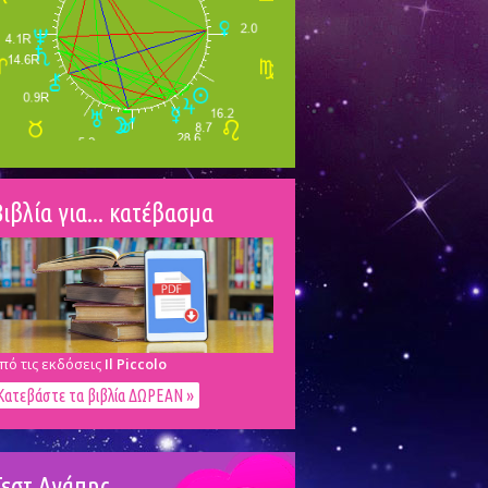
ιβλία για... κατέβασμα
πό τις εκδόσεις
Il Piccolo
Κατεβάστε τα βιβλία ΔΩΡΕΑΝ »
Τεστ Αγάπης