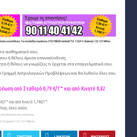
τα αισθηματικά σου;
σου ή θέλεις άμεσα επανασύνδεση;
 ή θέλεις να γνωρίζεις τι έρχεται στα επαγγελματικά σου;
ΕΑ Γραμμή Αστρολογικών Προβλέψεων και θα λυθούν όλες σου
ρέωση από Σταθερό 0,79 €/1'* και από Κινητό
0,82
/1’* και από Κινητό 1,74€/1’*.
νιας όπου ισχύει.
απευθύνεται σε ενηλίκους.
Λ. Κηφισίας 125- 127 Αθήνα
TWITTER
LINKEDIN
PINTEREST