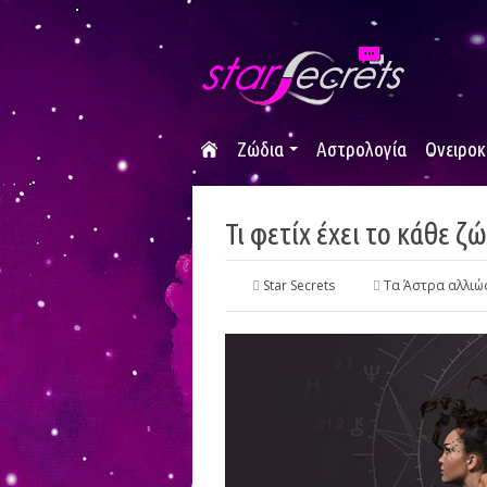
Ζώδια
Αστρολογία
Ονειροκ
Τι φετίχ έχει το κάθε ζώ
Star Secrets
Τα Άστρα αλλιώ