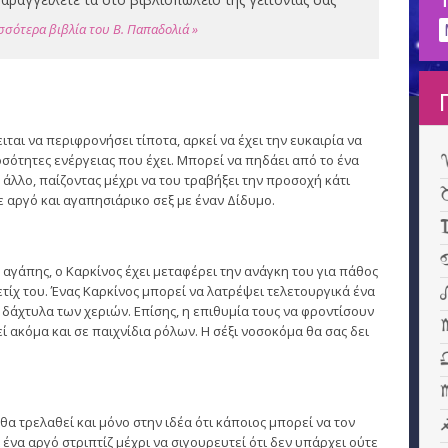
σσότερα βιβλία του Β. Παπαδολιά »
ιται να περιφρονήσει τίποτα, αρκεί να έχει την ευκαιρία να
οσότητες ενέργειας που έχει. Μπορεί να πηδάει από το ένα
άλλο, παίζοντας μέχρι να του τραβήξει την προσοχή κάτι
ε αργό και αγαπησιάρικο σεξ με έναν Δίδυμο.
 αγάπης, ο Καρκίνος έχει μεταφέρει την ανάγκη του για πάθος
φετίχ του. Ένας Καρκίνος μπορεί να λατρέψει τελετουργικά ένα
τα δάχτυλα των χεριών. Επίσης, η επιθυμία τους να φροντίσουν
 ακόμα και σε παιχνίδια ρόλων. Η σέξι νοσοκόμα θα σας δει
α τρελαθεί και μόνο στην ιδέα ότι κάποιος μπορεί να τον
ι ένα αργό στριπτίζ μέχρι να σιγουρευτεί ότι δεν υπάρχει ούτε