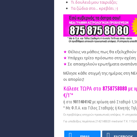
Τι δουλειά μου ταιριάζει;
Τα ζώδια στο... κρεβάτι ;-)
★
Θέλεις να μάθεις πως θα εξελιχθούν 
★
Υπάρχει τρίτο πρόσωπο στην σχέση 
★
Σε απασχολούν ερωτήματα αναπάντητα
Μίλησε κάθε στιγμή της ημέρας στη Ν
οι απορίες!
Κάλεσε ΤΩΡΑ στο
8758758080
με χ
€/1'*
ή στο
9011404142
με χρέωση από Σταθερό 1,56€
* Με Φ.Π.Α. και Tέλος Σταθερής ή Κινητής Τηλ/
Οι προβλέψεις απηχούν προσωπικές απόψεις. Η υπηρεσία 
Για υποδείξεις παράπονα 2142148020 mediatel Τ.Κ. 11524 
EMAIL
FACEBOOK