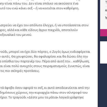
ην είναι πάνω του. Δεν είναι σπάνιο να ακούσετε ένα
υτό του ενώ κάνει σεξ – ή να κοιτιέται στον καθρέφτη.
ατρεύει να έχει τον απόλυτο έλεγχο, ή να υποτάσσεται στον
ρες, αλλά και κάθε είδους άγριο παιχνίδι, αποτελούν
εξουαλικό του μενού.
γούδι, μπορεί να έχει δύο πόρτες, ο Ζυγός όμως ενδιαφέρεται
 αυτές. Θα χουφτώσει, θα σφαλιαρίσει και θα δώσει όλη την
 οπίσθια του παρτενέρ του. Πέρα από αυτή την… καθήλωση,
αι είναι πολύ ανοιχτός στους πειραματισμούς. Συνεπώς, είναι
τις πιο σκληρές προτάσεις.
ετά άφοβο όσον αφορά το σεξ, κι αυτό αποδεικνύεται από την
ε δημόσιους χώρους, την κυριαρχία πάνω στον σύντροφό του
ήριο. Το τραγούδι «Δέστε μου τα μάτια» λογικά γράφτηκε