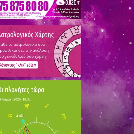
Αστρολογικός Χάρτης
άθε το αστρολογικό σου
ροφίλ και δες την ανάλυση
ου γεννέθλιού σου χάρτη.
Κάνοντας "κλικ" εδώ »
Οι πλανήτες τώρα