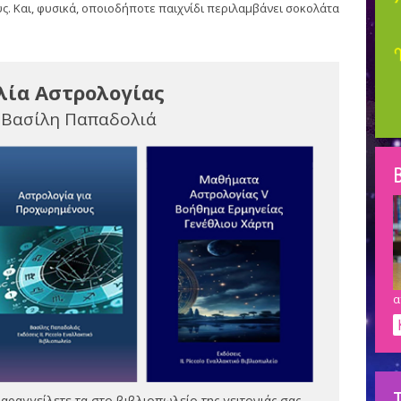
ύς. Και, φυσικά, οποιοδήποτε παιχνίδι περιλαμβάνει σοκολάτα
λία Αστρολογίας
 Βασίλη Παπαδολιά
Β
α
αραγγείλετε τα στο βιβλιοπωλείο της γειτονιάς σας