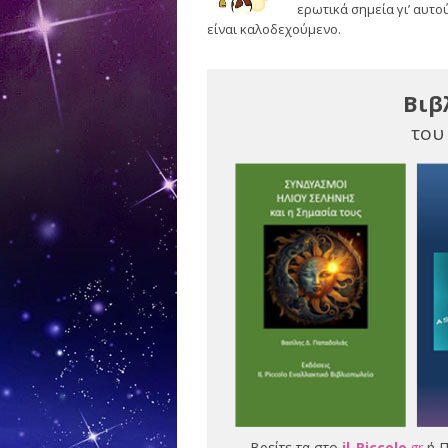
ερωτικά σημεία γι’ αυτο
είναι καλοδεχούμενο.
Βιβ
του
Βρείτε τα στο
il-Piccolo
.gr
ή Π