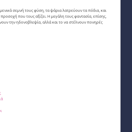
μενικά σεμνή τους φύση, τα ψάρια λατρεύουν τα πόδια, και
προσοχή που τους αξίζει. Η μεγάλη τους φαντασία, επίσης,
νουν την ηδονοβλεψία, αλλά και το να στέλνουν πονηρές
ς
ιά
ι