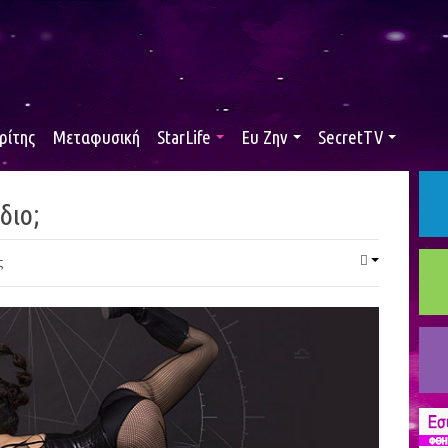
ρίτης
Μεταφυσική
StarLife
Ευ Ζην
SecretTV
διο;
ς