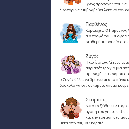
ίχνος προσοχής που να μ
λιοντάρι να επιβραβεύει λεκτικά τον εα
Παρθένος
Κυριαρχία. Ο Παρθένος λ
σύντροφό του. Οι σφαλιά
σταθερή παρουσία στο σ
Ζυγός
Η ζωή, όπως λέει το τρα
περισσότερο για μία από
προσοχή του κόσμου στα
ο Ζυγός θέλει να βρίσκεται από πάνω κ
δύσκολο να τον σοκάρετε ακόμα και με 
Σκορπιός
Αυτό το ζώδιο είναι αρκ
αγάπη του για το σεξ σ
και την έμφαση στο μυστ
μετά από σεξ με Σκορπιό.