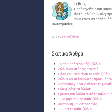
Ιχθείς
Παρά την ήπια και φαινο
θα τους δώσουν όλη την 
τους κάνει να απολαμβά
φωτογραφίες.
από το
sex.in2life.gr
Σχετικά Άρθρα
Το περισσότερο σέξυ ζώδιο
Ζώδια και στάσεις στο σεξ
Πόσο ερωτικό είναι το κάθε ζώδιο;
Ζώδια και σεξουαλικές προτιμήσει
20 τρόποι για να νικήσετε τη μοναξ
Πώς φιλάνε τα ζώδια;
Έρωτες και ζώδια αυτό το καλοκαίρ
Τι να μην πεις σε κάθε ζώδιο
Διατροφή και Αστρολογία
Τι μισεί το κάθε ζώδιο;