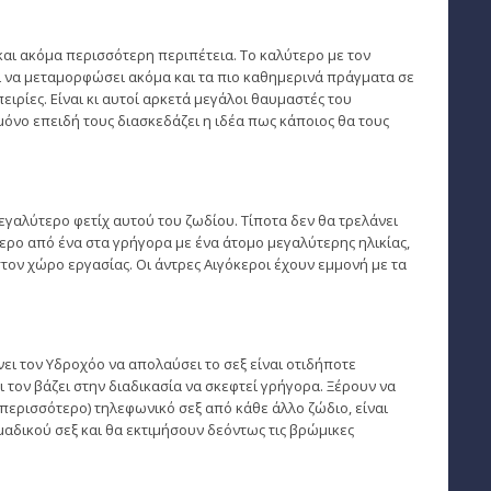
και ακόμα περισσότερη περιπέτεια. Το καλύτερο με τον
ί να μεταμορφώσει ακόμα και τα πιο καθημερινά πράγματα σε
πειρίες. Είναι κι αυτοί αρκετά μεγάλοι θαυμαστές του
μόνο επειδή τους διασκεδάζει η ιδέα πως κάποιος θα τους
εγαλύτερο φετίχ αυτού του ζωδίου. Τίποτα δεν θα τρελάνει
ερο από ένα στα γρήγορα με ένα άτομο μεγαλύτερης ηλικίας,
στον χώρο εργασίας. Οι άντρες Αιγόκεροι έχουν εμμονή με τα
ει τον Υδροχόο να απολαύσει το σεξ είναι οτιδήποτε
ι τον βάζει στην διαδικασία να σκεφτεί γρήγορα. Ξέρουν να
 περισσότερο) τηλεφωνικό σεξ από κάθε άλλο ζώδιο, είναι
μαδικού σεξ και θα εκτιμήσουν δεόντως τις βρώμικες