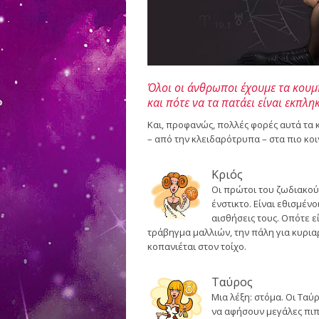
Όλοι οι άνθρωποι έχουμε τα κουμπ
και πότε να τα πατάει είναι εκπληκ
Και, προφανώς, πολλές φορές αυτά τα κ
– από την κλειδαρότρυπα – στα πιο κοι
Κριός
Οι πρώτοι του ζωδιακού 
ένστικτο. Είναι εθισμέν
αισθήσεις τους. Οπότε ε
τράβηγμα μαλλιών, την πάλη για κυριαρ
κοπανιέται στον τοίχο.
Ταύρος
Μια λέξη: στόμα. Οι Ταύ
να αφήσουν μεγάλες πιπι