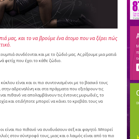
ιά μας, και το να βρούμε ένα άτομο που να ξέρει πώς
τικό.
Μ
π
ουμπιά συνδέονται και με το ζώδιό μας. Ας ρίξουμε μια ματιά
τ
νά φετίχ που έχει το κάθε ζώδιο.
κύκλου είναι και οι πιο συντονισμένοι με το βασικό τους
οι στην αδρεναλίνη και στα πράγματα που εξιτάρουν τις
ίναι πιθανό να απολαμβάνουν τις έντονες μυρωδιές, το
χία και οτιδήποτε μπορεί να κάνει το κρεβάτι τους να
ροι είναι πιο πιθανό να συνδυάσουν σεξ και φαγητό. Μπορεί
λιές στον σύντροφό τους, μιας και ο λαιμός είναι από τα πιο