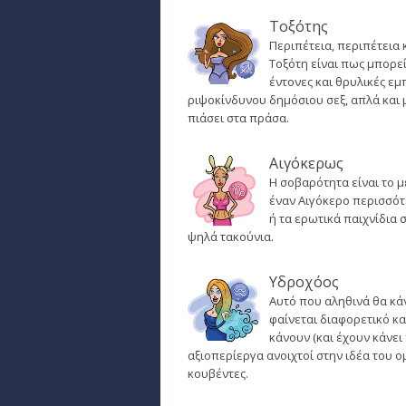
Τοξότης
Περιπέτεια, περιπέτεια 
Τοξότη είναι πως μπορε
έντονες και θρυλικές εμ
ριψοκίνδυνου δημόσιου σεξ, απλά και 
πιάσει στα πράσα.
Αιγόκερως
Η σοβαρότητα είναι το μ
έναν Αιγόκερο περισσότ
ή τα ερωτικά παιχνίδια 
ψηλά τακούνια.
Υδροχόος
Αυτό που αληθινά θα κάν
φαίνεται διαφορετικό κα
κάνουν (και έχουν κάνει
αξιοπερίεργα ανοιχτοί στην ιδέα του ο
κουβέντες.