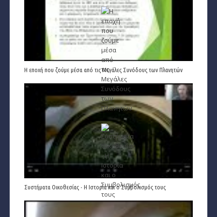
Η εποχή που ζούμε μέσα από τις Μεγάλες Συνόδους των Πλανητών
Συστήματα Οικοθεσίας - Η Ιστορία και ο Συμβολισμός τους