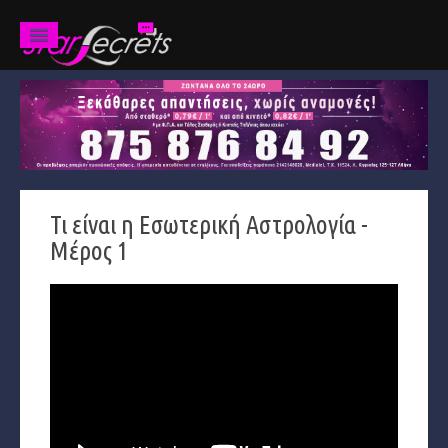
Ζώδια
Προβλέψεις
Ετήσιες
Τι είναι η Εσωτερική Αστρολογία -
Χαρακτηριστικά
Μέρος 1
Κριός
Ταύρος
Δίδυμοι
Καρκίνος
Λέων