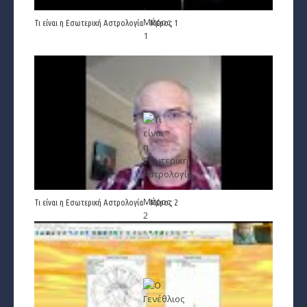
Ζώδια και μόδα
Τι είναι η Εσωτερική Αστρολογία - Μέρος 1
­Ζώδια και ταξίδια
­Ζώδια και οικογένεια
­Ζώδια και αθλητισμός
­Ζώδια και διάσημοι
Gossip και αλλά...
Ευ Ζην
Αυτογνωσία
Τι είναι η Εσωτερική Αστρολογία - Μέρος 2
Εναλλακτικές Θεραπείες
SecretTV
Μαθήματα Αστρολογίας