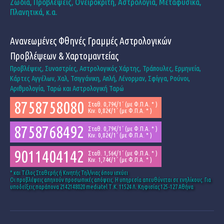
Ζώδια, Προβλέψεις, Ονειροκρίτη, Αστρολογία, Μεταφυσικά,
Πλανητικά, κ.α.
Ανανεωμένες Φθηνές Γραμμές Αστρολογικών
Προβλέψεων & Χαρτομαντείας
Προβλέψεις, Συναστρίες, Αστρολογικός Χάρτης, Τράπουλες, Ερμηνεία,
Κάρτες Αγγέλων, Χαλ, Τσιγγάνικη, Απλή, Λένορμαν, Σφίγγα, Ρούνοι,
Αριθμολογία, Ταρώ και Αστρολογική Ταρώ
8758758080
Σταθ. 0,79€/1΄ (με Φ.Π.Α. * )
Κιν. 0,82€/1΄ (με Φ.Π.Α. * )
8758768492
Σταθ. 0,79€/1΄ (με Φ.Π.Α. * )
Κιν. 0,82€/1΄ (με Φ.Π.Α. * )
9011404142
Σταθ. 1,56€/1΄ (με Φ.Π.Α. * )
Κιν. 1,74€/1΄ (με Φ.Π.Α. * )
* και Tέλος Σταθερής ή Κινητής Τηλ/νιας όπου ισχύει
Οι προβλέψεις απηχούν προσωπικές απόψεις. Η υπηρεσία απευθύνεται σε ενηλίκους. Για
υποδείξεις παράπονα 2142148020 mediatel Τ.Κ. 11524 Λ. Κηφισίας 125-127 Αθήνα