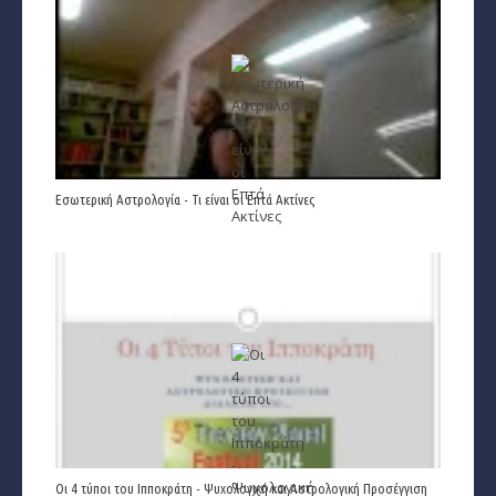
Εσωτερική Αστρολογία - Τι είναι οι Επτά Ακτίνες
Οι 4 τύποι του Ιπποκράτη - Ψυχολογική και Αστρολογική Προσέγγιση