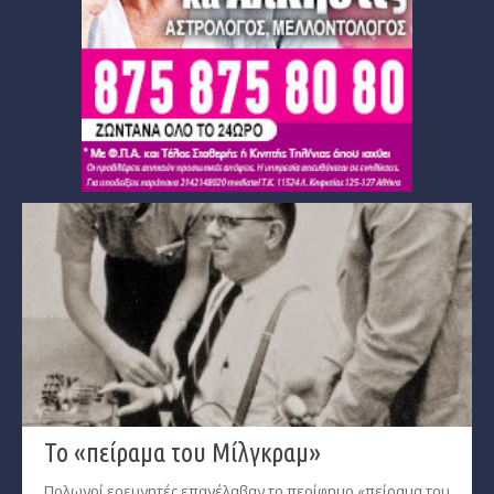
Το «πείραμα του Μίλγκραμ»
Πολωνοί ερευνητές επανέλαβαν το περίφημο «πείραμα του