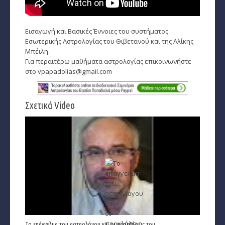
Παρθένος
Εισαγωγή και Βασικές Έννοιες του συστήματος
Ζυγός
Εσωτερικής Αστρολογίας του Θιβετανού και της Αλίκης
Μπέιλη.
Σκορπιός
Για περαιτέρω μαθήματα αστρολογίας επικοινωνήστε
στο
vpapadolias@gmail.com
Τοξότης
Αιγόκερως
Σχετικά Video
Υδροχόος
Ιχθείς
Ινδιάνικο Ωροσκόπιο
Κέλτικο Ωροσκόπιο
Κινέζικο Ωροσκόπιο
Ερωτική Συναστρία
Το επάγγελμα του αστρολόγου και οι προκλήσεις του