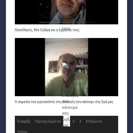
Πανσέληνος, Νέα Σελήνη και η Ερμηνεία τους
Η σημασία του ωροσκόπου στις επιλογές που κάνουμε στη ζωή μας
Έναρξη
Προηγούμενο
1
2
3
Επόμενο
Τέλος