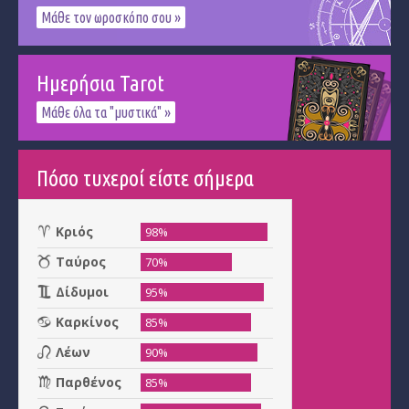
Μάθε τον ωροσκόπο σου »
Ημερήσια Tarot
Μάθε όλα τα "μυστικά" »
Πόσο τυχεροί είστε σήμερα