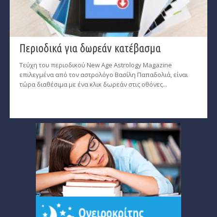
Περιοδικά για δωρεάν κατέβασμα
Τεύχη του περιοδικού New Age Astrology Magazine
επιλεγμένα από τον αστρολόγο Βασίλη Παπαδολιά, είναι
τώρα διαθέσιμα με ένα κλικ δωρεάν στις οθόνες...