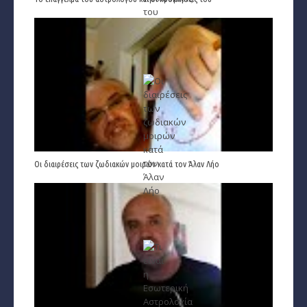
Εύρεση Ωροσκόπου
Αστρολογικός Χάρτης
Αστρολογία
Ονειροκρίτης
Μεταφυσική
Οι διαιρέσεις των ζωδιακών μοιρών κατά τον Άλαν Λήο
StarLife
­Τα Άστρα αλλιώς
Ζώδια και διασκέσαση
Ζώδια και δυσκολίες
Ζώδια και έρωτας