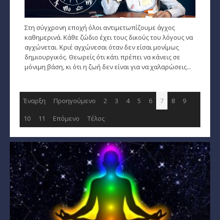
Στη σύγχρονη εποχή όλοι αντιμετωπίζουμε άγχος
καθημερινά. Κάθε ζώδιο έχει τους δικούς του λόγους να
αγχώνεται. Κριέ αγχώνεσαι όταν δεν είσαι μονίμως
δημιουργικός. Θεωρείς ότι κάτι πρέπει να κάνεις σε
μόνιμη βάση, κι ότι η ζωή δεν είναι για να χαλαρώσεις...
Έναρξη
Προηγούμενο
2
3
4
5
6
7
8
9
10
11
Επόμενο
Τέλος