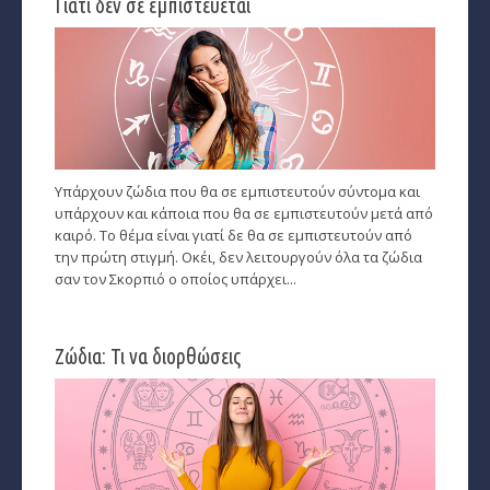
Γιατί δεν σε εμπιστεύεται
Εύρεση Ωροσκόπου
Αστρολογικός Χάρτης
Αστρολογία
Ονειροκρίτης
Υπάρχουν ζώδια που θα σε εμπιστευτούν σύντομα και
υπάρχουν και κάποια που θα σε εμπιστευτούν μετά από
Μεταφυσική
καιρό. Το θέμα είναι γιατί δε θα σε εμπιστευτούν από
την πρώτη στιγμή. Οκέι, δεν λειτουργούν όλα τα ζώδια
StarLife
σαν τον Σκορπιό ο οποίος υπάρχει...
­Τα Άστρα αλλιώς
Ζώδια: Τι να διορθώσεις
Ζώδια και διασκέσαση
Ζώδια και δυσκολίες
Ζώδια και έρωτας