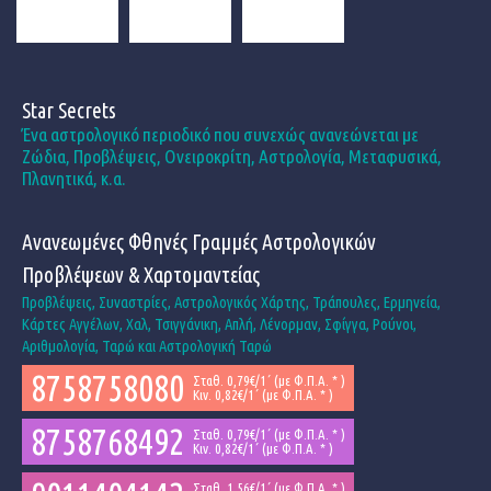
Star Secrets
Ένα αστρολογικό περιοδικό που συνεχώς ανανεώνεται με
Ζώδια, Προβλέψεις, Ονειροκρίτη, Αστρολογία, Μεταφυσικά,
Πλανητικά, κ.α.
Ανανεωμένες Φθηνές Γραμμές Αστρολογικών
Προβλέψεων & Χαρτομαντείας
Προβλέψεις, Συναστρίες, Αστρολογικός Χάρτης, Τράπουλες, Ερμηνεία,
Κάρτες Αγγέλων, Χαλ, Τσιγγάνικη, Απλή, Λένορμαν, Σφίγγα, Ρούνοι,
Αριθμολογία, Ταρώ και Αστρολογική Ταρώ
8758758080
Σταθ. 0,79€/1΄ (με Φ.Π.Α. * )
Κιν. 0,82€/1΄ (με Φ.Π.Α. * )
8758768492
Σταθ. 0,79€/1΄ (με Φ.Π.Α. * )
Κιν. 0,82€/1΄ (με Φ.Π.Α. * )
Σταθ. 1,56€/1΄ (με Φ.Π.Α. * )