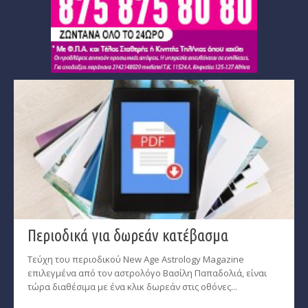
Περιοδικά για δωρεάν κατέβασμα
Τεύχη του περιοδικού New Age Astrology Magazine
επιλεγμένα από τον αστρολόγο Βασίλη Παπαδολιά, είναι
τώρα διαθέσιμα με ένα κλικ δωρεάν στις οθόνες...