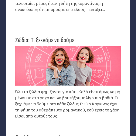
τελευταίες μέρες ήταν η λήξη της καραντίνας, η
ανακοίνωση ότι μπορούμε επιτέλους – εντάξει...
Παρθένος
Ζυγός
Σκορπιός
Ζώδια: Τι ξεχνάμε να δούμε
Τοξότης
Αιγόκερως
Υδροχόος
Ιχθείς
Όλα τα ζώδια φημίζονται για κάτι. Καλό είναι όμως να μη
μένουμε στα ρηχά και να βουτήξουμε λίγο πιο βαθιά. Τι
Ινδιάνικο Ωροσκόπιο
ξεχνάμε να δούμε στο κάθε ζώδιο; Ενώ ο Καρκίνος έχει
τη φήμη του αθεράπευτα ρομαντικού, εσύ έχεις τη χάρη.
Κέλτικο Ωροσκόπιο
Είσαι από αυτούς τους...
Κινέζικο Ωροσκόπιο
Ερωτική Συναστρία