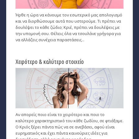
Ζώδια και μόδα
­Ζώδια και ταξίδια
Ήρθε η ώρα να κάνουμε τον εσωτερικό μας απολογισμό
και να διορθώσουμε αυτά που υστερούμε. Τι πρέπει να
­Ζώδια και οικογένεια
δουλέψει το κάθε ζώδιο; Κριέ, πρέπει να δουλέψεις με
την υπομονή σου. Θέλεις όλα να τσουλάνε γρήγορα για
­Ζώδια και αθλητισμός
να αλλάζεις συνέχεια παραστάσεις...
­Ζώδια και διάσημοι
Χειρότερο & καλύτερο στοιχείο
Gossip και αλλά...
Ευ Ζην
Αυτογνωσία
Εναλλακτικές Θεραπείες
Αν απορείς ποιο είναι το χειρότερο και ποιο το
SecretTV
καλύτερο χαρακτηριστικό του κάθε ζωδίου, σε φτιάξαμε.
Ο Κριός ξέρει πάντα πώς να σε ανεβάσει, αφού είναι
Μαθήματα Αστρολογίας
ευρηματικός και έχει πάντα καινούριες ιδέες για