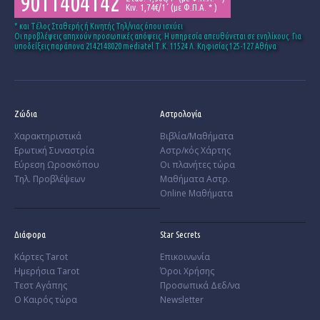
9011404142
Κιν. 1,74€/1΄ (με Φ.Π.Α. * )
* και Tέλος Σταθερής ή Κινητής Τηλ/νιας όπου ισχύει
Οι προβλέψεις απηχούν προσωπικές απόψεις. Η υπηρεσία απευθύνεται σε ενηλίκους. Για
υποδείξεις παράπονα 2142148020 mediatel Τ.Κ. 11524 Λ. Κηφισίας 125-127 Αθήνα
Ζώδια
Αστρολογία
Χαρακτηριστικά
Βιβλία/Μαθήματα
­Ερωτική Συναστρία
Αστρ/κός Χάρτης
­Εύρεση Ωροσκόπου
Οι πλανήτες τώρα
Τηλ. Προβλέψεων
Μαθήματα Αστρ.
Online Μαθήματα
Διάφορα
Star Secrets
Κάρτες Tarot
Επικοινωνία
Ημερήσια Tarot
Όροι Χρήσης
Τεστ Αγάπης
Προσωπικά Δεδ/να
Ο Καιρός τώρα
Newsletter