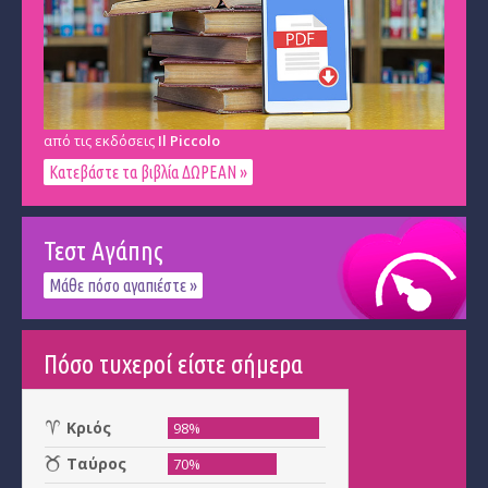
από τις εκδόσεις
Il Piccolo
Κατεβάστε τα βιβλία ΔΩΡΕΑΝ »
Τεστ Αγάπης
Μάθε πόσο αγαπιέστε »
Πόσο τυχεροί είστε σήμερα