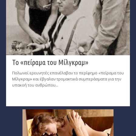
Το «πείραμα του Μίλγκραμ»
Πολωνοί ερευνητές επανέλαβαν το περίφημο «πείραμα του
Μίλγκραμ» και έβγαλαν τρομακτικά συμπεράσματα για την
υπακοή του ανθρώπου...