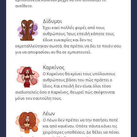
Ζώδια και μόδα
αντίθετο.
­Ζώδια και ταξίδια
Δίδυμοι
­Ζώδια και οικογένεια
Έχει καεί πολλές φορές από τους
ανθρώπους. Ίσως επειδή κάποτε τους
­Ζώδια και αθλητισμός
έδινε ευκαιρίες και δεν τις
εκμεταλλεύτηκαν σωστά. Θα πρέπει να δει το ποιόν σου
­Ζώδια και διάσημοι
για να αποφασίσει αν θα σε εμπιστευτεί.
Gossip και αλλά...
Καρκίνος
Ο Καρκίνος θα κρίνει τους υπόλοιπους
Ευ Ζην
ανθρώπους βάσει του πώς πράττει ο
ίδιος. Και επειδή δεν είναι όλοι τόσο
Αυτογνωσία
ανιδιοτελείς όσο ο Καρκίνος, θεωρεί πώς σκέφτονται
μόνο τον εαυτούλη τους.
Εναλλακτικές Θεραπείες
Λέων
SecretTV
Ο Λέων δεν πρέπει να την πατήσει ποτέ
και από κανέναν. Οπότε πάντα κάνει τις
Μαθήματα Αστρολογίας
χειρότερες υποθέσεις. Δε θέλει να πέσει