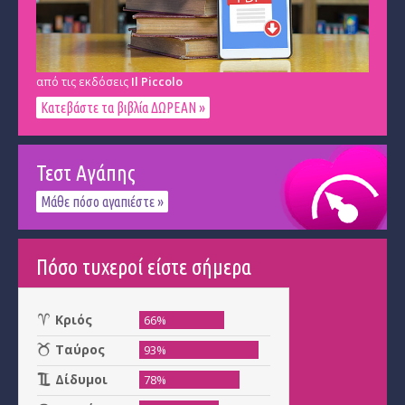
από τις εκδόσεις
Il Piccolo
Κατεβάστε τα βιβλία ΔΩΡΕΑΝ »
Τεστ Αγάπης
Μάθε πόσο αγαπιέστε »
Πόσο τυχεροί είστε σήμερα