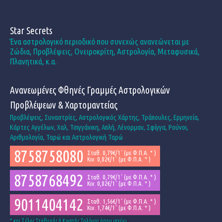
Star Secrets
Ένα αστρολογικό περιοδικό που συνεχώς ανανεώνεται με
Ζώδια, Προβλέψεις, Ονειροκρίτη, Αστρολογία, Μεταφυσικά,
Πλανητικά, κ.α.
Ανανεωμένες Φθηνές Γραμμές Αστρολογικών
Προβλέψεων & Χαρτομαντείας
Προβλέψεις, Συναστρίες, Αστρολογικός Χάρτης, Τράπουλες, Ερμηνεία,
Κάρτες Αγγέλων, Χαλ, Τσιγγάνικη, Απλή, Λένορμαν, Σφίγγα, Ρούνοι,
Αριθμολογία, Ταρώ και Αστρολογική Ταρώ
8758758080
Σταθ. 0,79€/1΄ (με Φ.Π.Α. * )
Κιν. 0,82€/1΄ (με Φ.Π.Α. * )
8758768492
Σταθ. 0,79€/1΄ (με Φ.Π.Α. * )
Κιν. 0,82€/1΄ (με Φ.Π.Α. * )
9011404142
Σταθ. 1,56€/1΄ (με Φ.Π.Α. * )
Κιν. 1,74€/1΄ (με Φ.Π.Α. * )
* και Tέλος Σταθερής ή Κινητής Τηλ/νιας όπου ισχύει