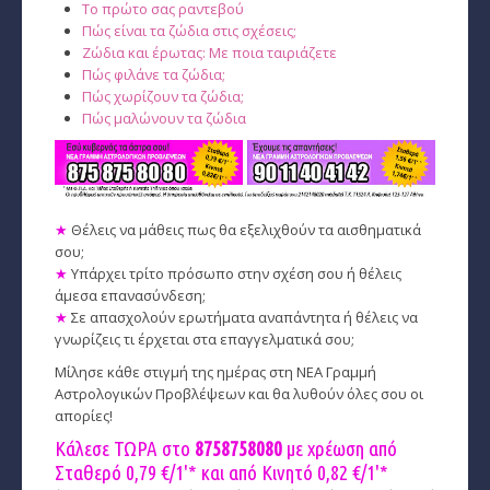
Το πρώτο σας ραντεβού
Πώς είναι τα ζώδια στις σχέσεις;
Ζώδια και έρωτας: Με ποια ταιριάζετε
Πώς φιλάνε τα ζώδια;
Πώς χωρίζουν τα ζώδια;
Πώς μαλώνουν τα ζώδια
★
Θέλεις να μάθεις πως θα εξελιχθούν τα αισθηματικά
σου;
★
Υπάρχει τρίτο πρόσωπο στην σχέση σου ή θέλεις
άμεσα επανασύνδεση;
★
Σε απασχολούν ερωτήματα αναπάντητα ή θέλεις να
γνωρίζεις τι έρχεται στα επαγγελματικά σου;
Μίλησε κάθε στιγμή της ημέρας στη ΝΕΑ Γραμμή
Αστρολογικών Προβλέψεων και θα λυθούν όλες σου οι
απορίες!
Κάλεσε ΤΩΡΑ στο
8758758080
με χρέωση από
Σταθερό 0,79 €/1'* και από Κινητό
0,82 €/1'*