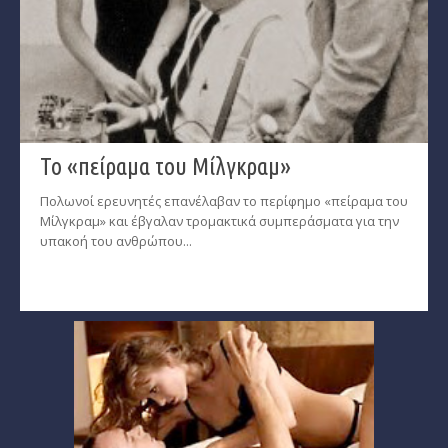
Το «πείραμα του Μίλγκραμ»
Πολωνοί ερευνητές επανέλαβαν το περίφημο «πείραμα του
Μίλγκραμ» και έβγαλαν τρομακτικά συμπεράσματα για την
υπακοή του ανθρώπου...