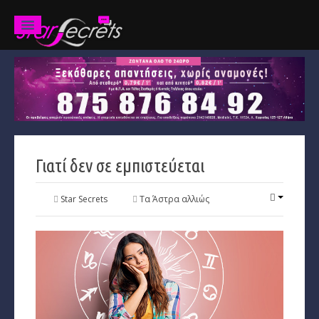
Ζώδια
Προβλέψεις
Ετήσιες
Γιατί δεν σε εμπιστεύεται
Χαρακτηριστικά
Κριός
Star Secrets
Τα Άστρα αλλιώς
Ταύρος
Δίδυμοι
Καρκίνος
Λέων