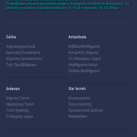
Οι προβλέψεις απηχούν προσωπικές απόψεις. Η υπηρεσία απευθύνεται σε ενηλίκους. Για
υποδείξεις παράπονα 2142148020 mediatel Τ.Κ. 11524 Λ. Κηφισίας 125-127 Αθήνα
Ζώδια
Αστρολογία
Χαρακτηριστικά
Βιβλία/Μαθήματα
­Ερωτική Συναστρία
Αστρ/κός Χάρτης
­Εύρεση Ωροσκόπου
Οι πλανήτες τώρα
Τηλ. Προβλέψεων
Μαθήματα Αστρ.
Online Μαθήματα
Διάφορα
Star Secrets
Κάρτες Tarot
Επικοινωνία
Ημερήσια Tarot
Όροι Χρήσης
Τεστ Αγάπης
Προσωπικά Δεδ/να
Ο Καιρός τώρα
Newsletter