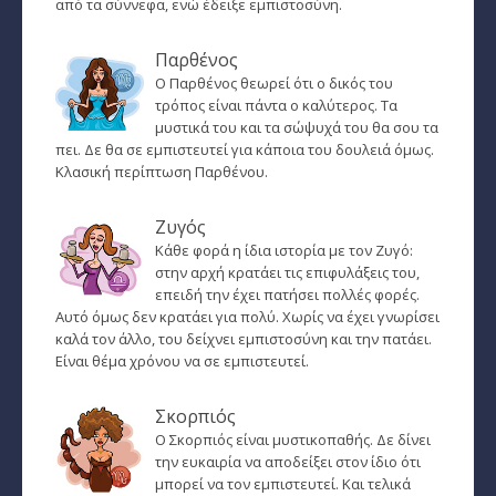
από τα σύννεφα, ενώ έδειξε εμπιστοσύνη.
Ταρώ, Μεταφυσική, κ.α.
Παρθένος
Πλανητική Ενημέρωση (αρχείο)
Ο Παρθένος θεωρεί ότι ο δικός του
τρόπος είναι πάντα ο καλύτερος. Τα
μυστικά του και τα σώψυχά του θα σου τα
πει. Δε θα σε εμπιστευτεί για κάποια του δουλειά όμως.
Κλασική περίπτωση Παρθένου.
Ζυγός
Κάθε φορά η ίδια ιστορία με τον Ζυγό:
στην αρχή κρατάει τις επιφυλάξεις του,
επειδή την έχει πατήσει πολλές φορές.
Αυτό όμως δεν κρατάει για πολύ. Χωρίς να έχει γνωρίσει
καλά τον άλλο, του δείχνει εμπιστοσύνη και την πατάει.
Είναι θέμα χρόνου να σε εμπιστευτεί.
Σκορπιός
Ο Σκορπιός είναι μυστικοπαθής. Δε δίνει
την ευκαιρία να αποδείξει στον ίδιο ότι
μπορεί να τον εμπιστευτεί. Και τελικά