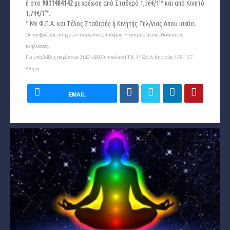
ή στο
9011404142
με χρέωση από Σταθερό 1,56€/1’* και από Κινητό
1,74€/1’*.
* Με Φ.Π.Α. και Tέλος Σταθερής ή Κινητής Τηλ/νιας όπου ισχύει.
Οι προβλέψεις απηχούν προσωπικές απόψεις. Η υπηρεσία απευθύνεται σε
ενηλίκους.
Για υποδείξεις παράπονα 2142148020 mediatel Τ.Κ. 11524 Λ. Κηφισίας 125- 127
Αθήνα
EMAIL