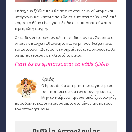
Παρθένος
Υπάρχουν ζώδια που θα σε εμπιστευτούν σύντομα και
υπάρχουν και κάποια που θα σε εμπιστευτούν μετά από
καιρό. Το θέμα είναι γιατί δε θα σε εμπιστευτούν από
Ζυγός
την πρώτη στιγμή.
Σκορπιός
Οκέι, δεν λειτουργούν όλα τα ζώδια σαν τον Σκορπιό ο
οποίος υπάρχει πιθανότητα και να μη σου δείξει ποτέ
Τοξότης
εμπιστοσύνη. Ωστόσο, δεν σημαίνει ότι τα υπόλοιπα θα
σε εμπιστευτούν με κλειστά τα μάτια.
Αιγόκερως
Γιατί δε σε εμπιστεύεται το κάθε ζώδιο
Υδροχόος
Κριός
Ιχθείς
Ο Κριός δε θα σε εμπιστευτεί γιατί μέσα
του πιστεύει ότι θα τον απογοητεύσεις.
Ινδιάνικο Ωροσκόπιο
Μην το παίρνεις προσωπικά, έχει υψηλές
προσδοκίες και οι περισσότεροι στο τέλος της ημέρας
Κέλτικο Ωροσκόπιο
τον απογοητεύουν.
Κινέζικο Ωροσκόπιο
Βιβλία Αστρολογίας
Ερωτική Συναστρία