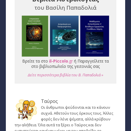
του Βασίλη Παπαδολιά
Εύρεση Ωροσκόπου
Αστρολογικός Χάρτης
Αστρολογία
Ονειροκρίτης
Μεταφυσική
Βρείτε τα στο
il-Piccolo
.gr
ή Παραγγείλετε τα
στο βιβλιοπωλείο της γειτονιάς σας
StarLife
Δείτε περισσότερα βιβλία του Β. Παπαδολιά »
­Τα Άστρα αλλιώς
Ζώδια και διασκέσαση
Ταύρος
Ζώδια και δυσκολίες
Οι άνθρωποι ψεύδονται και το κάνουν
συχνά. Αθετούν τους όρκους τους. Άλλες
φορές δεν λένε ψέματα, αλλά κρύβουν
Ζώδια και έρωτας
την αλήθεια. Όλα αυτά τα ξέρει ο Ταύρος και δεν
εμπιστεύεται κανέναν μέχρι να του αποδείξει το