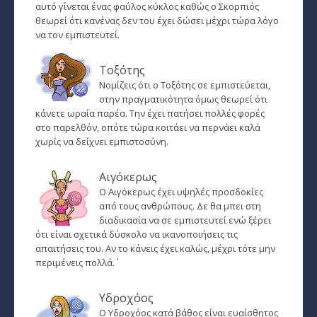
αυτό γίνεται ένας φαύλος κύκλος καθώς ο Σκορπιός
θεωρεί ότι κανένας δεν του έχει δώσει μέχρι τώρα λόγο
να τον εμπιστευτεί.
Τοξότης
Νομίζεις ότι ο Τοξότης σε εμπιστεύεται,
στην πραγματικότητα όμως θεωρεί ότι
κάνετε ωραία παρέα. Την έχει πατήσει πολλές φορές
στο παρελθόν, οπότε τώρα κοιτάει να περνάει καλά
χωρίς να δείχνει εμπιστοσύνη.
Αιγόκερως
Ο Αιγόκερως έχει υψηλές προσδοκίες
από τους ανθρώπους. Δε θα μπει στη
διαδικασία να σε εμπιστευτεί ενώ ξέρει
ότι είναι σχετικά δύσκολο να ικανοποιήσεις τις
απαιτήσεις του. Αν το κάνεις έχει καλώς, μέχρι τότε μην
περιμένεις πολλά.΄
Υδροχόος
Ο Υδροχόος κατά βάθος είναι ευαίσθητος