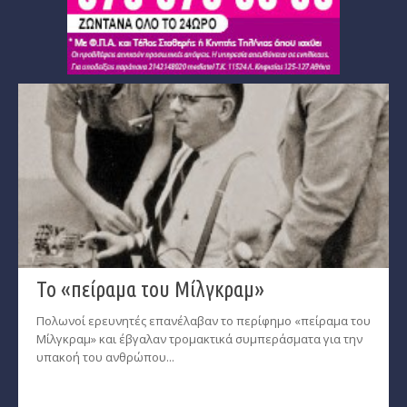
Το «πείραμα του Μίλγκραμ»
Πολωνοί ερευνητές επανέλαβαν το περίφημο «πείραμα του
Μίλγκραμ» και έβγαλαν τρομακτικά συμπεράσματα για την
υπακοή του ανθρώπου...