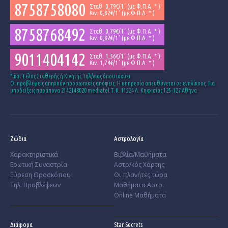
8758758080
Σταθ. 0,79€/1΄ (με Φ.Π.Α. * )
Κιν. 0,82€/1΄ (με Φ.Π.Α. * )
8758768492
Σταθ. 0,79€/1΄ (με Φ.Π.Α. * )
Κιν. 0,82€/1΄ (με Φ.Π.Α. * )
9011404142
Σταθ. 1,56€/1΄ (με Φ.Π.Α. * )
Κιν. 1,74€/1΄ (με Φ.Π.Α. * )
* και Tέλος Σταθερής ή Κινητής Τηλ/νιας όπου ισχύει
Οι προβλέψεις απηχούν προσωπικές απόψεις. Η υπηρεσία απευθύνεται σε ενηλίκους. Για
υποδείξεις παράπονα 2142148020 mediatel Τ.Κ. 11524 Λ. Κηφισίας 125-127 Αθήνα
Ζώδια
Αστρολογία
Χαρακτηριστικά
Βιβλία/Μαθήματα
­Ερωτική Συναστρία
Αστρ/κός Χάρτης
­Εύρεση Ωροσκόπου
Οι πλανήτες τώρα
Τηλ. Προβλέψεων
Μαθήματα Αστρ.
Online Μαθήματα
Διάφορα
Star Secrets