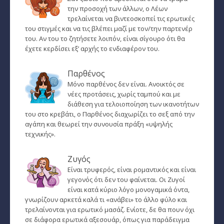
την προσοχή των άλλων, ο Λέων
Ταρώ, Μεταφυσική, κ.α.
τρελαίνεται να βιντεοσκοπεί τις ερωτικές
του στιγμές και να τις βλέπει μαζί με τον/την παρτενέρ
Πλανητική Ενημέρωση (αρχείο)
του. Αν του το ζητήσετε λοιπόν, είναι σίγουρο ότι θα
έχετε κερδίσει εξ’ αρχής το ενδιαφέρον του.
Παρθένος
Μόνο παρθένος δεν είναι. Ανοικτός σε
νέες προτάσεις, χωρίς ταμπού και με
διάθεση για τελοιοποίηση των ικανοτήτων
του στο κρεβάτι, ο Παρθένος διαχωρίζει το σεξ από την
αγάπη και θεωρεί την συνουσία πράξη «υψηλής
τεχνικής».
Ζυγός
Είναι τρυφερός, είναι ρομαντικός και είναι
γεγονός ότι δεν του φαίνεται. Οι Ζυγοί
είναι κατά κύριο λόγο μονογαμικά όντα,
γνωρίζουν αρκετά καλά τι «ανάβει» το άλλο φύλο και
τρελαίνονται για ερωτικό μασάζ. Ενίοτε, δε θα πουν όχι
σε διάφορα ερωτικά αξεσουάρ, όπως για παράδειγμα