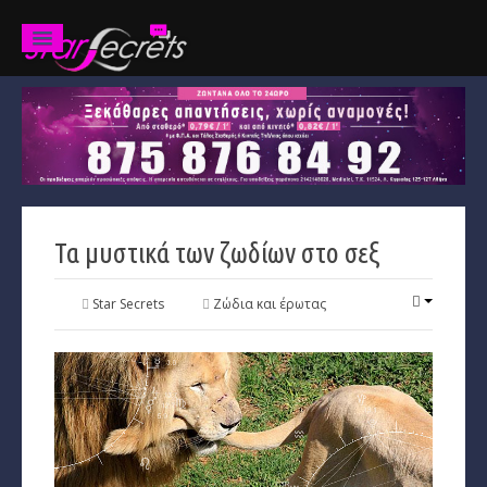
Ζώδια
Προβλέψεις
Ετήσιες
Τα μυστικά των ζωδίων στο σεξ
Χαρακτηριστικά
Κριός
Star Secrets
Ζώδια και έρωτας
Ταύρος
Δίδυμοι
Καρκίνος
Λέων