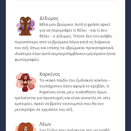
Ζώδια και μόδα
­Ζώδια και ταξίδια
Δίδυμος
­Ζώδια και οικογένεια
Μίλα μου βρώμικα. Αυτή η φράση αρκεί
για να περιγράψει τι θέλει – και τι δεν
θέλει – ο Δίδυμος. Τίποτε δεν τον ανάβει
­Ζώδια και αθλητισμός
περισσότερο από τα βρώμικα λόγια κατά τη διάρκεια
του σεξ, όπως και επίσης τα «βρώμικα» προκαταρκτικά,
­Ζώδια και διάσημοι
ιδιαίτερα όταν αυτά συμπεριλαμβάνουν μηνύματα ή/και
φωτογραφίες.
Gossip και αλλά...
Ευ Ζην
Καρκίνος
Τα «κακό παιδί» του ζωδιακού κύκλου –
Αυτογνωσία
τουλάχιστον όσον αφορά το κρεβάτι. Ο
Καρκίνος είναι, μεν, ευαίσθητος όμως
Εναλλακτικές Θεραπείες
τρελαίνεται για προστυχιές και είναι ανοικτός σε νέες
εμπειρίες. Αρκεί να βρείτε τα κουμπιά που θα τον
SecretTV
μετατρέψει σε εργαλείο του σεξ.
Λέων
Μαθήματα Αστρολογίας
Σαν ζώδιο που αρέσκεται στο να τραβά