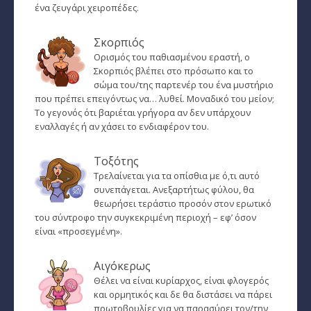
ένα ζευγάρι χειροπέδες.
Σκορπιός
Ορισμός του παθιασμένου εραστή, ο
Σκορπιός βλέπει στο πρόσωπο και το
σώμα του/της παρτενέρ του ένα μυστήριο
που πρέπει επειγόντως να… λυθεί. Μοναδικό του μείον;
Το γεγονός ότι βαριέται γρήγορα αν δεν υπάρχουν
εναλλαγές ή αν χάσει το ενδιαφέρον του.
Τοξότης
Τρελαίνεται για τα οπίσθια με ό,τι αυτό
συνεπάγεται. Ανεξαρτήτως φύλου, θα
θεωρήσει τεράστιο προσόν στον ερωτικό
του σύντροφο την συγκεκριμένη περιοχή – εφ’ όσον
είναι «προσεγμένη».
Αιγόκερως
Θέλει να είναι κυρίαρχος, είναι φλογερός
και ορμητικός και δε θα διστάσει να πάρει
πρωτοβουλίες για να παρασύρει τον/την