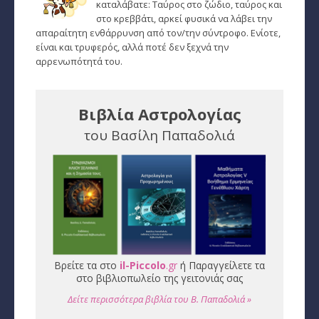
καταλάβατε: Ταύρος στο ζώδιο, ταύρος και
στο κρεββάτι, αρκεί φυσικά να λάβει την
Εύρεση Ωροσκόπου
απαραίτητη ενθάρρυνση από τον/την σύντροφο. Ενίοτε,
είναι και τρυφερός, αλλά ποτέ δεν ξεχνά την
Αστρολογικός Χάρτης
αρρενωπότητά του.
Αστρολογία
Βιβλία Αστρολογίας
Ονειροκρίτης
του Βασίλη Παπαδολιά
Μεταφυσική
StarLife
­Τα Άστρα αλλιώς
Ζώδια και διασκέσαση
Ζώδια και δυσκολίες
Βρείτε τα στο
il-Piccolo
.gr
ή Παραγγείλετε τα
στο βιβλιοπωλείο της γειτονιάς σας
Ζώδια και έρωτας
Δείτε περισσότερα βιβλία του Β. Παπαδολιά »