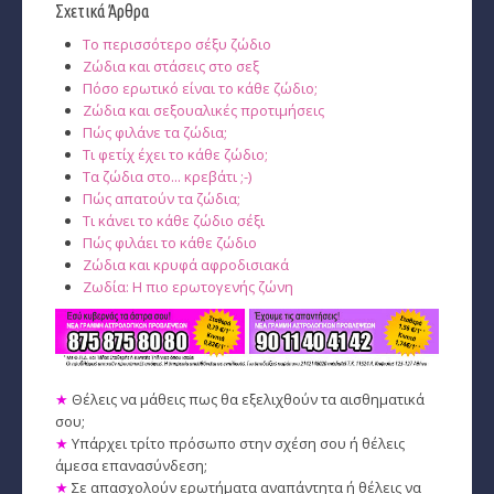
Σχετικά Άρθρα
Το περισσότερο σέξυ ζώδιο
Ζώδια και στάσεις στο σεξ
Πόσο ερωτικό είναι το κάθε ζώδιο;
Ζώδια και σεξουαλικές προτιμήσεις
Πώς φιλάνε τα ζώδια;
Τι φετίχ έχει το κάθε ζώδιο;
Τα ζώδια στο... κρεβάτι ;-)
Πώς απατούν τα ζώδια;
Τι κάνει το κάθε ζώδιο σέξι
Πώς φιλάει το κάθε ζώδιο
Ζώδια και κρυφά αφροδισιακά
Ζωδία: Η πιο ερωτογενής ζώνη
★
Θέλεις να μάθεις πως θα εξελιχθούν τα αισθηματικά
σου;
★
Υπάρχει τρίτο πρόσωπο στην σχέση σου ή θέλεις
άμεσα επανασύνδεση;
★
Σε απασχολούν ερωτήματα αναπάντητα ή θέλεις να