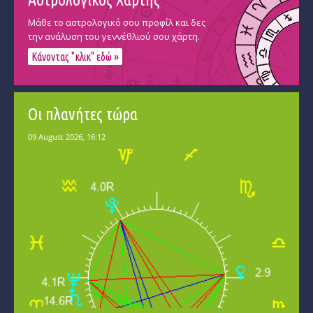
Μάθε το αστρολογικό σου προφίλ και δες
την ανάλυση του γεννέθλιού σου χάρτη.
Κάνοντας "κλικ" εδώ »
Οι πλανήτες τώρα