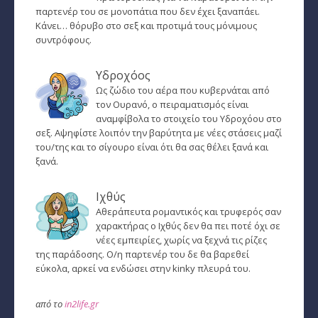
παρτενέρ του σε μονοπάτια που δεν έχει ξαναπάει.
Κάνει… θόρυβο στο σεξ και προτιμά τους μόνιμους
συντρόφους.
Υδροχόος
Ως ζώδιο του αέρα που κυβερνάται από
τον Ουρανό, ο πειραματισμός είναι
αναμφίβολα το στοιχείο του Υδροχόου στο
σεξ. Αψηφίστε λοιπόν την βαρύτητα με νέες στάσεις μαζί
του/της και το σίγουρο είναι ότι θα σας θέλει ξανά και
ξανά.
Ιχθύς
Αθεράπευτα ρομαντικός και τρυφερός σαν
χαρακτήρας ο Ιχθύς δεν θα πει ποτέ όχι σε
νέες εμπειρίες, χωρίς να ξεχνά τις ρίζες
της παράδοσης. Ο/η παρτενέρ του δε θα βαρεθεί
εύκολα, αρκεί να ενδώσει στην kinky πλευρά του.
από το
in2life.gr