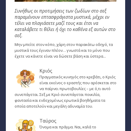
Συνήθως οι προτιμήσεις των ζωδίων στο σεξ
Παρθένος
παραμένουν επτασφράγιστα μυστικά, μέχρι εν
τέλει να πλαγιάσετε μαζί τους και έτσι να
Ζυγός
καταλάβετε τι θέλει ή όχι το καθένα εξ αυτών στο
Σκορπιός
σεξ.
Μην μπείτε στον κόπο, χάρη στον παρακάτω οδηγό, τα
Τοξότης
μυστικά τους έγιναν πλέον… γνωστά και το μόνο που
έχετε να κάνετε είναι να δώσετε βάση και ύστερα...
Αιγόκερως
Κριός
Υδροχόος
Πραγματικός κυνηγός στο κρεβάτι, ο Κριός
Ιχθείς
είναι εκείνος ο εραστής που αρέσκεται στο
να παίρνει πρωτοβουλίες – με ό,τι αυτό
συνεπάγεται. Σεξ με Κριό συνεπάγεται ποικιλία,
Ινδιάνικο Ωροσκόπιο
φαντασία και ενδεχομένως ερωτικά βοηθήματα τα
οποία αποτελούν και μεγάλη αδυναμία του.
Κέλτικο Ωροσκόπιο
Κινέζικο Ωροσκόπιο
Ταύρος
Όνομα και πράγμα. Ναι, καλά το
Ερωτική Συναστρία