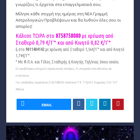
γνωρίζεις τι έρχεται στα επαγγελματικά σου;
Μίλησε κάθε στιγμή της ημέρας στη ΝΕΑ Γραμμή
Αστρολογικών Προβλέψεων και θα λυθούν όλες σου οι
απορίες!
Κάλεσε ΤΩΡΑ στο
8758758080
με χρέωση από
Σταθερό 0,79 €/1'* και από Κινητό
0,82 €/1'*
ή στο
9011404142
με χρέωση από Σταθερό 1,56€/1’* και από Κινητό
1,74€/1’*.
* Με Φ.Π.Α. και Tέλος Σταθερής ή Κινητής Τηλ/νιας όπου ισχύει.
Οι προβλέψεις απηχούν προσωπικές απόψεις. Η υπηρεσία απευθύνεται σε
ενηλίκους.
Για υποδείξεις παράπονα 2142148020 mediatel Τ.Κ. 11524 Λ. Κηφισίας 125- 127
Αθήνα
EMAIL