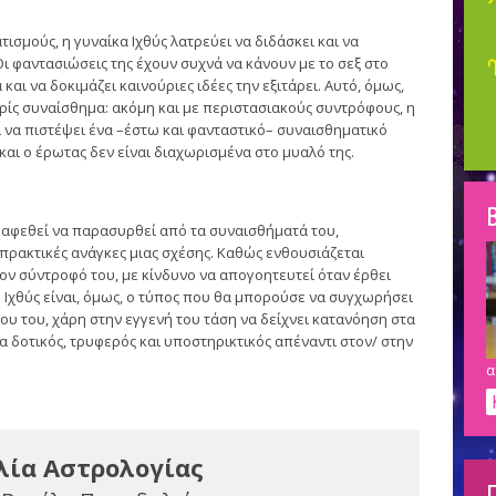
τισμούς, η γυναίκα Ιχθύς λατρεύει να διδάσκει και να
ι φαντασιώσεις της έχουν συχνά να κάνουν με το σεξ στο
και να δοκιμάζει καινούριες ιδέες την εξιτάρει. Αυτό, όμως,
ωρίς συναίσθημα: ακόμη και με περιστασιακούς συντρόφους, η
ι να πιστέψει ένα –έστω και φανταστικό– συναισθηματικό
 και ο έρωτας δεν είναι διαχωρισμένα στο μυαλό της.
Β
α αφεθεί να παρασυρθεί από τα συναισθήματά του,
πρακτικές ανάγκες μιας σχέσης. Καθώς ενθουσιάζεται
 τον σύντροφό του, με κίνδυνο να απογοητευτεί όταν έρθει
 Ιχθύς είναι, όμως, ο τύπος που θα μπορούσε να συγχωρήσει
ου του, χάρη στην εγγενή του τάση να δείχνει κατανόηση στα
ρα δοτικός, τρυφερός και υποστηρικτικός απέναντι στον/ στην
α
λία Αστρολογίας