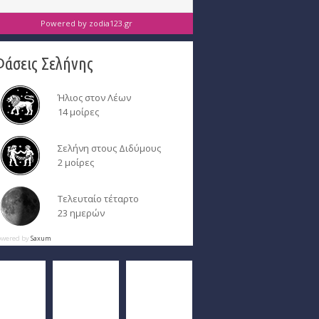
Powered by
zodia123.gr
Φάσεις Σελήνης
Ήλιος στον Λέων
14 μοίρες
Σελήνη στους Διδύμους
2 μοίρες
Τελευταίο τέταρτο
23 ημερών
owered by
Saxum