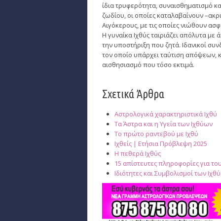
ίδια τρυφερότητα, συναισθηματισμό και
ζωδίου, οι οποίες καταλαβαίνουν –ακρι
Αιγόκερους, με τις οποίες νιώθουν ασφ
Η γυναίκα Ιχθύς ταιριάζει απόλυτα με 
την υποστήριξη που ζητά. Ιδανικοί συνδ
τον οποίο υπάρχει ταύτιση απόψεων, κ
αισθησιασμό που τόσο εκτιμά.
Σχετικά Άρθρα
Αστρολογικά χαρακτηριστικά Ιχθύ
Τα Άστρα και η Υγεία των Ιχθύων
Το πρώτο ραντεβού με Ιχθύ
Ιχθείς | Ετήσια Πρόβλεψη 2025
Η πεθερά Ιχθύς
15 απίστευτες πληροφορίες για του
Ιδιότητες και Συμβολισμοί των Ιχθ