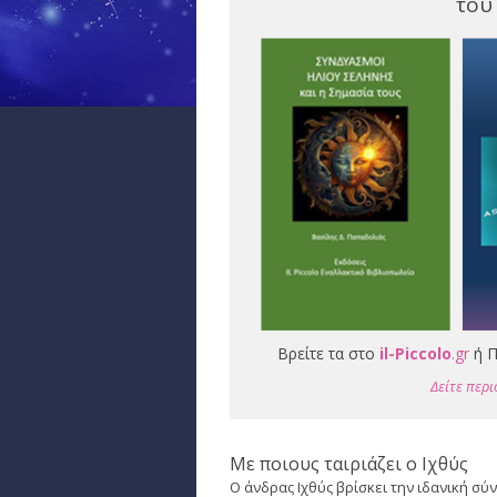
του
Βρείτε τα στο
il-Piccolo
.gr
ή Π
Δείτε περι
Με ποιους ταιριάζει ο Ιχθύς
Ο άνδρας Ιχθύς βρίσκει την ιδανική σύ