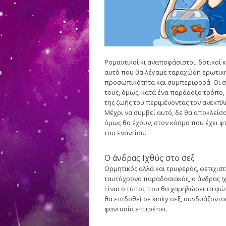
Ρομαντικοί κι αναποφάσιστοι, δοτικοί κ
αυτό που θα λέγαμε ταραχώδη ερωτική 
προσωπικότητα και συμπεριφορά. Οι σχ
τους, όμως, κατά ένα παράδοξο τρόπο, ε
της ζωής του περιμένοντας τον ανεκπλ
Μέχρι να συμβεί αυτό, δε θα αποκλείσου
όμως θα έχουν, στον κόσμο που έχει φ
του εναντίου.
Ο άνδρας Ιχθύς στο σεξ
Ορμητικός αλλά και τρυφερός, φετιχιστ
ταυτόχρονα παραδοσιακός, ο άνδρας Ιχ
Είναι ο τύπος που θα χαμηλώσει τα φώτ
θα επιδοθεί σε kinky σεξ, συνδυάζοντ
φαντασία επιτρέπει.