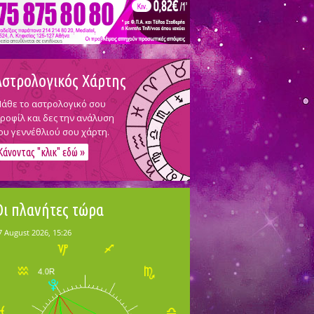
Αστρολογικός Χάρτης
άθε το αστρολογικό σου
ροφίλ και δες την ανάλυση
ου γεννέθλιού σου χάρτη.
Κάνοντας "κλικ" εδώ »
Οι πλανήτες τώρα