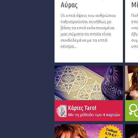
Αύρας
Μί
Οι επτά όψεις του ανθρώπου
Πολ
ταξινομούνται συνήθως με
επα
βάση τα επτά εκλεπτυσμένα
«πε
μας σώματα τα οποία είναι
έβγ
συνδεδεμένα με τα επτά
συμ
κέντρα...
υπα