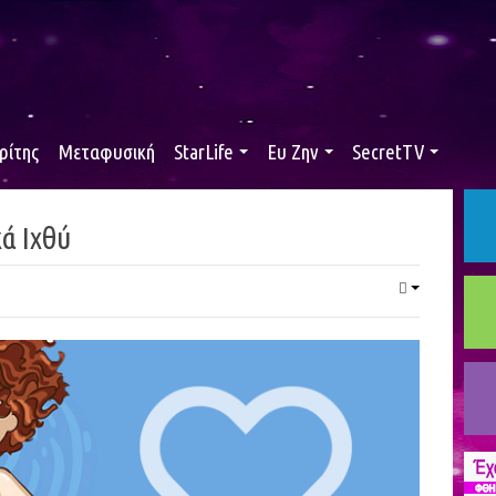
ρίτης
Μεταφυσική
StarLife
Ευ Ζην
SecretTV
ά Ιχθύ