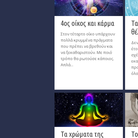
4ος οίκος και κάρμα
Τα
θέ
Στον τέταρτο οίκο υπάρχουν
πολλά κρυμμένα πράγματα
Δεν
που πρέπει να βρεθούν και
έτο
να ξεκαθαριστούν. Με ποιό
σχέ
τρόπο θα ρωτούσε κάποιος.
εκα
Απλά...
πρα
όλο
Τα χρώματα της
Το