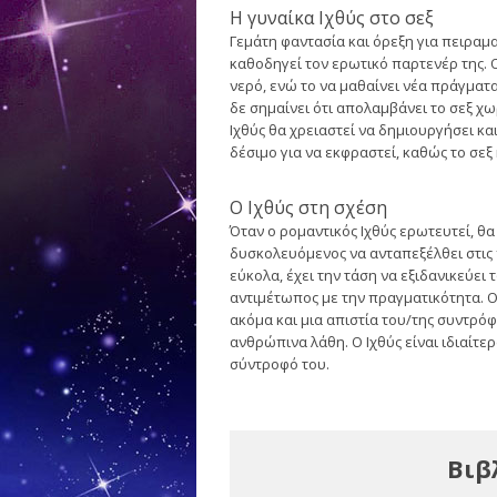
Η γυναίκα Ιχθύς στο σεξ
Γεμάτη φαντασία και όρεξη για πειραμα
καθοδηγεί τον ερωτικό παρτενέρ της. Ο
νερό, ενώ το να μαθαίνει νέα πράγματα 
δε σημαίνει ότι απολαμβάνει το σεξ χ
Ιχθύς θα χρειαστεί να δημιουργήσει κα
δέσιμο για να εκφραστεί, καθώς το σεξ
Ο Ιχθύς στη σχέση
Όταν ο ρομαντικός Ιχθύς ερωτευτεί, θ
δυσκολευόμενος να ανταπεξέλθει στις 
εύκολα, έχει την τάση να εξιδανικεύει
αντιμέτωπος με την πραγματικότητα. Ο
ακόμα και μια απιστία του/της συντρόφ
ανθρώπινα λάθη. Ο Ιχθύς είναι ιδιαίτε
σύντροφό του.
Βιβ