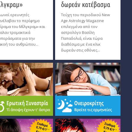
λγκραμ»
δωρεάν κατέβασμα
ωνοί ερευνητές
Τεύχη του περιοδικού New
νέλαβαν το περίφημο
Age Astrology Magazine
ίραμα του Μίλγκραμ» και
επιλεγμένα από τον
αλαν τρομακτικά
αστρολόγο Βασίλη
περάσματα για την
Παπαδολιά, είναι τώρα
κοή του ανθρώπου...
διαθέσιμα με ένα κλικ
δωρεάν στις οθόνες...