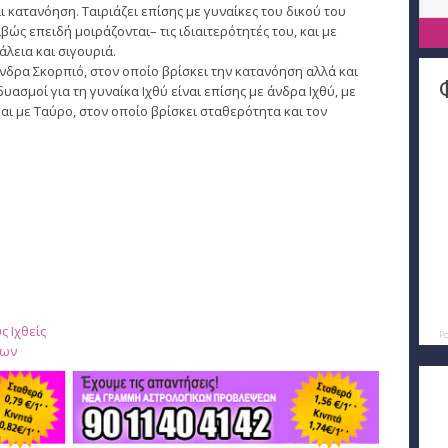
 κατανόηση. Ταιριάζει επίσης με γυναίκες του δικού του
βώς επειδή μοιράζονται– τις ιδιαιτερότητές του, και με
άλεια και σιγουριά.
άνδρα Σκορπιό, στον οποίο βρίσκει την κατανόηση αλλά και
υασμοί για τη γυναίκα Ιχθύ είναι επίσης με άνδρα Ιχθύ, με
αι με Ταύρο, στον οποίο βρίσκει σταθερότητα και τον
ς Ιχθείς
P
ύων