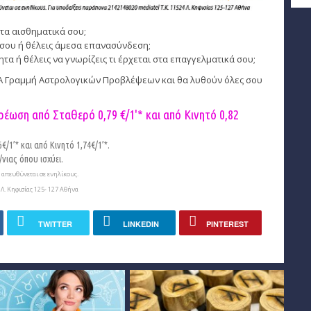
τα αισθηματικά σου;
σου ή θέλεις άμεσα επανασύνδεση;
 ή θέλεις να γνωρίζεις τι έρχεται στα επαγγελματικά σου;
ΕΑ Γραμμή Αστρολογικών Προβλέψεων και θα λυθούν όλες σου
ρέωση από Σταθερό 0,79 €/1'* και από Κινητό
0,82
/1’* και από Κινητό 1,74€/1’*.
νιας όπου ισχύει.
απευθύνεται σε ενηλίκους.
Λ. Κηφισίας 125- 127 Αθήνα
TWITTER
LINKEDIN
PINTEREST