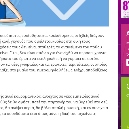
αι εύπιστοι, ευαίσθητοι και κυκλοθυμικοί, οι Ιχθείς διάγουν
ζωή, γεγονός που οφείλεται κυρίως στη δική τους
Μ
έσεις τους δεν είναι σταθερές, τα αντικείμενα του πόθου
π
ίναι. Έτσι, δεν είναι σπάνιο για έναν Ιχθύ να περάσει χρόνια
τ
ήρωτό του έρωτα να εκπληρωθεί ή να γυρίσει σε αυτόν.
ν τις νέες γνωριμίες και τις ερωτικές περιπέτειες, οι οποίες
τιάξει στο μυαλό του, ημερομηνία λήξεως. Μέχρι αποδείξεως
ής αλλά και ρομαντικός, ανοιχτός σε νέες εμπειρίες αλλά
θύς δε θα αφήσει ποτέ την παρτενέρ του να βαρεθεί στο σεξ.
α, θα ανάψει κεριά, θα βάλει απαλή μουσική, και εν συνεχεία
ας τα ασυνδύαστα έτσι όπως μόνο η δική του αχαλίνωτη