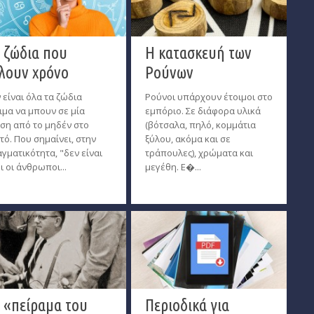
 ζώδια που
Η κατασκευή των
λουν χρόνο
Ρούνων
 είναι όλα τα ζώδια
Ρούνοι υπάρχουν έτοιμοι στο
ιμα να μπουν σε μία
εμπόριο. Σε διάφορα υλικά
ση από το μηδέν στο
(βότσαλα, πηλό, κομμάτια
τό. Που σημαίνει, στην
ξύλου, ακόμα και σε
γματικότητα, "δεν είναι
τράπουλες), χρώματα και
ι οι άνθρωποι...
μεγέθη. Ε�...
 «πείραμα του
Περιοδικά για