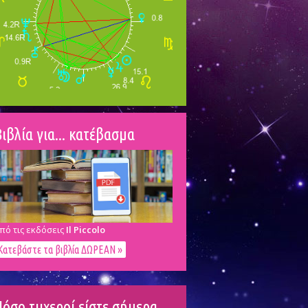
ιβλία για... κατέβασμα
πό τις εκδόσεις
Il Piccolo
Κατεβάστε τα βιβλία ΔΩΡΕΑΝ »
Πόσο τυχεροί είστε σήμερα