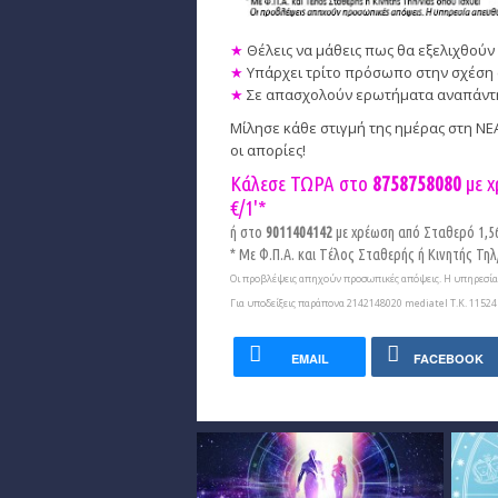
★
Θέλεις να μάθεις πως θα εξελιχθούν 
★
Υπάρχει τρίτο πρόσωπο στην σχέση 
★
Σε απασχολούν ερωτήματα αναπάντητα
Μίλησε κάθε στιγμή της ημέρας στη Ν
οι απορίες!
Κάλεσε ΤΩΡΑ στο
8758758080
με χ
€/1'*
ή στο
9011404142
με χρέωση από Σταθερό 1,56€
* Με Φ.Π.Α. και Tέλος Σταθερής ή Κινητής Τηλ/
Οι προβλέψεις απηχούν προσωπικές απόψεις. Η υπηρεσία 
Για υποδείξεις παράπονα 2142148020 mediatel Τ.Κ. 11524 
EMAIL
FACEBOOK