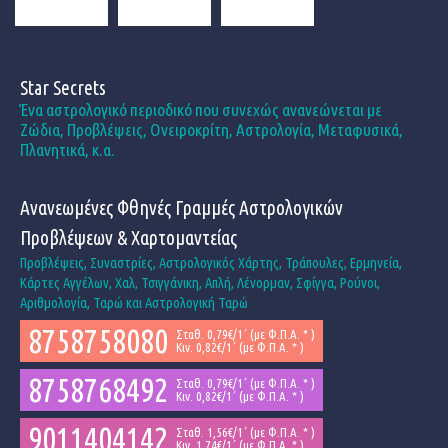
Star Secrets
Ένα αστρολογικό περιοδικό που συνεχώς ανανεώνεται με
Ζώδια, Προβλέψεις, Ονειροκρίτη, Αστρολογία, Μεταφυσικά,
Πλανητικά, κ.α.
Ανανεωμένες Φθηνές Γραμμές Αστρολογικών
Προβλέψεων & Χαρτομαντείας
Προβλέψεις, Συναστρίες, Αστρολογικός Χάρτης, Τράπουλες, Ερμηνεία,
Κάρτες Αγγέλων, Χαλ, Τσιγγάνικη, Απλή, Λένορμαν, Σφίγγα, Ρούνοι,
Αριθμολογία, Ταρώ και Αστρολογική Ταρώ
8758758080
Σταθ. 0,79€/1΄ (με Φ.Π.Α. * )
Κιν. 0,82€/1΄ (με Φ.Π.Α. * )
8758768492
Σταθ. 0,79€/1΄ (με Φ.Π.Α. * )
Κιν. 0,82€/1΄ (με Φ.Π.Α. * )
9011404142
Σταθ. 1,56€/1΄ (με Φ.Π.Α. * )
Κιν. 1,74€/1΄ (με Φ.Π.Α. * )