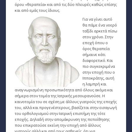
όρου «θεραπεία» και από τις δύο πλευρές καθώς επίσης
και από εμάς τους ίδιους.
Εύρεση Ωροσκόπου
Για να γίνει αυτό
Αστρολογικός Χάρτης
θα πάμε ένα νοερό
ταξίδι αρκετά πίσω
Αστρολογία
στον χρόνο. Στην
εποχή όπου ο
Ονειροκρίτης
όρος θεραπεία
σήμαινε κάτι
Μεταφυσική
διαφορετικό. Και
πιο συγκεκριμένα
στην εποχή που ο
StarLife
Ιπποκράτης, αυτή
­Τα Άστρα αλλιώς
η λαμπρή και
αναγνωρισμένη προσωπικότητα από όλους ακόμα και
σήμερα στον τομέα της Ιατρικής μεσουρανούσε. Η
Ζώδια και διασκέσαση
καινοτομία του σε σχέση με άλλους γιατρούς της εποχής
του, αλλά και προγενέστερους, βασίζεται στην εισαγωγή
Ζώδια και δυσκολίες
του ορθολογισμού στην Ιατρική επιστήμη της τότε
εποχής. Δηλαδή στην απομάκρυνση της πεποίθησης
Ζώδια και έρωτας
που επικρατούσε εκείνη την εποχή από άλλους
γιατρούς αλλά και από τους ασθενείς, ότι για