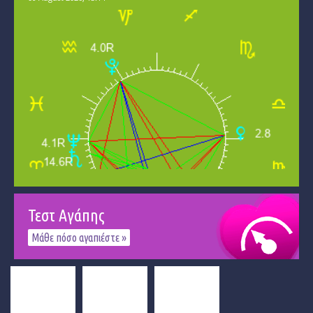
Τεστ Αγάπης
Μάθε πόσο αγαπιέστε »