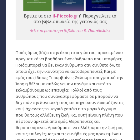
Βρείτε τα στο
il-Piccolo
.gr
ή Παραγγείλετε τα
στο βιβλιοπωλείο της γειτονιάς σας
Δείτε περισσότερα βιβλία του Β. Παπαδολιά »
Ποιός όμως βάζει στην άκρη το «εγώ» του, προκειμένου
πραγματικά να βοηθήσει έναν άνθρωπο που υποφέρει;
Ποιός μπορεί να δει έναν άνθρωπο σαν σύνθετο όν, το
οποίο έχει την ικανότητα να αυτοθεραπευτεί; Και με
εμάς τους ίδιους; Τι συμβαίνει; Θέλουμε πραγματικά την
Ίαση η θέλουμε απλώς να μην πονάμε και αυτό το
εκλαμβάνουμε ως επιτυχία; Πολλοί από τους
ανθρώπους που συναναστρεφόμαστε δε μπορούν να
δεχτούν την δυναμική τους και πηγαίνουν δοκιμάζοντας
και ψάχνοντας το μαγικό χαπάκι η το μαγικό άγγιγμα
που θα τους αλλάξει τη ζωή. Και αυτή είναι η πλάνη που
πέφτουν αρκετοί από εμάς. Θεραπευτές και
θεραπευόμενοι. Αρνούμαστε να αλλάξουμε την ζωή μας
και τις επιλογές μας και τις συνήθειές μας προκειμένου
να είμαστε σε πλήρη υγεία. Ενισχύοντας έτσι το «εγώ» ο