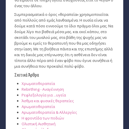
ένας του άλλου.
Συμπερασματικά ο όρος «θεραπεία» χρησιμοποιείται
από πολλούς από εμάς λανθασμένα. Η ουσία είναι να
δούμε κατά πόσο εννοούμε το ίδιο πράγμα όλοι μας. Να
δούμε λίγο πιο βαθειά μέσα μας. και εκεί κάπου, στο
σκοτάδι του μυαλού μας, στα βάθη της ψυχής μας να
βρούμε κι εμείς το θεραπευτή που θα μας οδηγήσει
στην ίαση. Με τη βοήθεια πάντα και της επιστήμης αλλά
και τη δικιάς μας επίγνωσης ότι η ασθένεια δεν είναι
τίποτα άλλο πέρα από έναν φόβο που έγινε συνήθεια ή
μια συνήθεια που προκαλεί πολύ φόβο.
Σχετικά Άρθρα
Χρωματοθεραπεία
Rebirthing - Αναγέννηση
Ρεφλεξολογία για ...υγεία
Άσθμα και φυσικές θεραπείες
Αρωματοθεραπεία
Αρωματοθεραπεία & Αλλεργίες
Η φροντίδα των ποδιών
Ολιστική Αισθητική