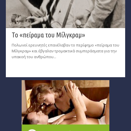
Το «πείραμα του Μίλγκραμ»
Πολωνοί ερευνητές επανέλαβαν το περίφημο «πείραμα του
Μίλγκραμ» και έβγαλαν τρομακτικά συμπεράσματα για την
υπακοή του ανθρώπου...