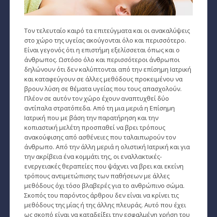
Παρθένος
Τον τελευταίο καιρό τα επιτεύγματα και οι ανακαλύψεις
Ζυγός
στο χώρο της υγείας ακούγονται όλο και περισσότερο.
Είναι γεγονός ότι η επιστήμη εξελίσσεται όπως και ο
Σκορπιός
άνθρωπος. Ωστόσο όλο και περισσότεροι άνθρωποι
δηλώνουν ότι δεν καλύπτονται από την επίσημη Ιατρική
Τοξότης
και καταφεύγουν σε άλλες μεθόδους προκειμένου να
βρουν λύση σε θέματα υγείας που τους απασχολούν.
Αιγόκερως
Πλέον σε αυτόν τον χώρο έχουν αναπτυχθεί δύο
αντίπαλα στρατόπεδα. Από τη μια μεριά η Επίσημη
Υδροχόος
Ιατρική που με βάση την παρατήρηση και την
κοπιαστική μελέτη προσπαθεί να βρει τρόπους
Ιχθείς
ανακούφισης από ασθένειες που ταλαιπωρούν τον
άνθρωπο. Από την άλλη μεριά η ολιστική Ιατρική και για
την ακρίβεια ένα κομμάτι της, οι εναλλακτικές-
Ινδιάνικο Ωροσκόπιο
ενεργειακές θεραπείες που ψάχνει να βρει και εκείνη
τρόπους αντιμετώπισης των παθήσεων με άλλες
Κέλτικο Ωροσκόπιο
μεθόδους όχι τόσο βλαβερές για το ανθρώπινο σώμα.
Σκοπός του παρόντος άρθρου δεν είναι να κρίνει τις
Κινέζικο Ωροσκόπιο
μεθόδους της μίας ή της άλλης πλευράς. Αυτό που έχει
ως σκοπό είναι να καταδείξει την εσφαλμένη χρήση του
Ερωτική Συναστρία