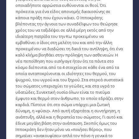
Ζώδια και μόδα
οποιαδήποτε αρρώστια ευθύνονται οι θεοί. Ότι
πρόκειται για ένα είδος απονομής δικαιοσύνης σε
­Ζώδια και ταξίδια
κάποια πράξη που έχουν κάνει. Ο Ιπποκράτης
βλέποντας την άγνοια των συναδέλφων του θεώρησε
­Ζώδια και οικογένεια
χρέος του να ταξιδέψει σε αλλά μέρη εκτός από την
ιδιαίτερη πατρίδα του την Κω προκειμένου να
­Ζώδια και αθλητισμός
εμβαθύνει ο ίδιος στη μελέτη του και από την άλλη
προκειμένου να διαδώσει τη δικιά του αντίληψη, ότι ένα
­Ζώδια και διάσημοι
καλό κλήμα βοηθάει στην πρόληψη των ασθενειών. Η
νέα πεποίθηση που εισήγαγε ήταν ότι τα πάντα στο
Gossip και αλλά...
κόσμο διέπονται από τα 4 στοιχεία σε κάθε ένα από τα
οποία ανταποκρίνονται οι ιδιότητες του θερμού, του
Ευ Ζην
ψυχρού, του υγρού και του ξηρού. Στα στερεά συστατικά
του σώματος υπερισχύει το γεώδες, και στα υγρά το
Αυτογνωσία
υδατώδες. Συνεκτική ουσία όλων είναι το πνεύμα
έμφυτο και θερμό στον άνθρωπο, το οποίο εδράζει στην
Εναλλακτικές Θεραπείες
καρδιά. Πίστευε ότι στο σώμα υπάρχει μια ζωτική
δύναμη, η «φύσις». Από αυτή εξαρτάται η συντήρηση, η
SecretTV
ανάπτυξη, αλλά και η θεραπεία του σώματος. Γι αυτό και
έδινε μεγάλη βάση στην ανάπαυση. Σκοπός όμως του
Ιπποκράτη δεν ήταν μόνο να «ποιήσει θέρος», που
Μαθήματα Αστρολογίας
σημαίνει «ανακουφίσει» απλά τον πόνο η γενικά το