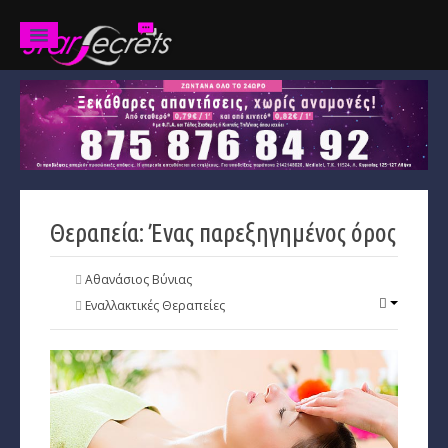
Ζώδια
Προβλέψεις
Ετήσιες
Θεραπεία: Ένας παρεξηγημένος όρος
Χαρακτηριστικά
Κριός
Αθανάσιος Βύνιας
Εναλλακτικές Θεραπείες
Ταύρος
Δίδυμοι
Καρκίνος
Λέων