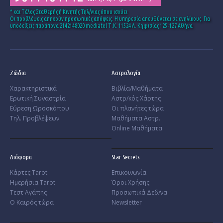
* και Tέλος Σταθερής ή Κινητής Τηλ/νιας όπου ισχύει
Οι προβλέψεις απηχούν προσωπικές απόψεις. Η υπηρεσία απευθύνεται σε ενηλίκους. Για
υποδείξεις παράπονα 2142148020 mediatel Τ.Κ. 11524 Λ. Κηφισίας 125-127 Αθήνα
Ζώδια
Αστρολογία
Χαρακτηριστικά
Βιβλία/Μαθήματα
­Ερωτική Συναστρία
Αστρ/κός Χάρτης
­Εύρεση Ωροσκόπου
Οι πλανήτες τώρα
Τηλ. Προβλέψεων
Μαθήματα Αστρ.
Online Μαθήματα
Διάφορα
Star Secrets
Κάρτες Tarot
Επικοινωνία
Ημερήσια Tarot
Όροι Χρήσης
Τεστ Αγάπης
Προσωπικά Δεδ/να
Ο Καιρός τώρα
Newsletter