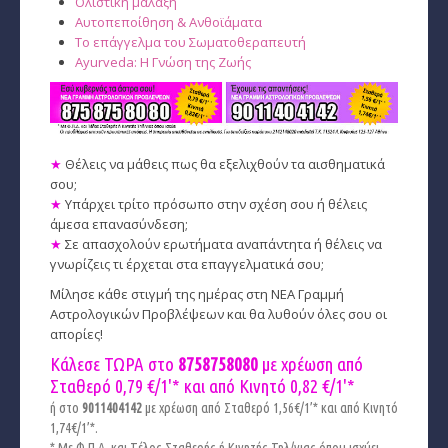
Ολιστική μάλαξη
Αυτοπεποίθηση & Ανθοϊάματα
Το επάγγελμα του Σωματοθεραπευτή
Ayurveda: Η Γνώση της Ζωής
★
Θέλεις να μάθεις πως θα εξελιχθούν τα αισθηματικά
σου;
★
Υπάρχει τρίτο πρόσωπο στην σχέση σου ή θέλεις
άμεσα επανασύνδεση;
★
Σε απασχολούν ερωτήματα αναπάντητα ή θέλεις να
γνωρίζεις τι έρχεται στα επαγγελματικά σου;
Μίλησε κάθε στιγμή της ημέρας στη ΝΕΑ Γραμμή
Αστρολογικών Προβλέψεων και θα λυθούν όλες σου οι
απορίες!
Κάλεσε ΤΩΡΑ στο
8758758080
με χρέωση από
Σταθερό 0,79 €/1'* και από Κινητό
0,82 €/1'*
ή στο
9011404142
με χρέωση από Σταθερό 1,56€/1’* και από Κινητό
1,74€/1’*.
* Με Φ.Π.Α. και Tέλος Σταθερής ή Κινητής Τηλ/νιας όπου ισχύει.