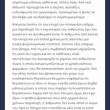
σύμπτωμα κάποιας ασθένειας. Αλλά η Ίαση. Από εκεί
Ταρώ, Μεταφυσική, κ.α.
άλλωστε προέρχεται και η Ιατρική. Δηλαδή η
ενδυνάμωση του οργανισμού, προκειμένου η φύσις να
Πλανητική Ενημέρωση (αρχείο)
δουλέψει και να εξαλείψει το σύμπτωμα μόνιμα.
Φαίνεται λοιπόν ότι την εποχή του Ιπποκράτη υπήρχε
μια παραδοχή: ότι ο οργανισμός του ανθρώπου έχει την
ικανότητα να αυτοθεραπεύεται. Ο άνθρωπος από εκείνη
την εποχή και για πολλά χρόνια μετά, αποτελεί μια
ενιαία ψυχοσωματική οντότητα. Ωστόσο εδώ υπάρχει
ένα ζήτημα. Από τη μια η συμβατική Ιατρική ισχυρίζεται
ότι αυτό δεν ισχύει και ότι οι ασθένειες είναι
αποτέλεσμα της διαταραχής τη χημείας στο ανθρώπινο
σώμα, η οποία αντιμετωπίζεται με τη χρήση κάποιου
φαρμάκου, που θα αποκαταστήσει αυτή την χημεία. Από
την άλλη, πολλοί που βρίσκονται στο χώρο των
εναλλακτικών θεραπειών θεωρούν εσφαλμένα ότι
θεραπεύουν οι ίδιοι το άτομο επειδή απλά έχουν δεχθεί
κάποια μύηση, η οποία τους παρέχει τη δυνατότητα να
θεραπεύουν. Καμία από τις δύο πλευρές όμως δεν έχει
δίκιο. Η αλήθεια βρίσκεται στην από αρχαιοτάτων
χρόνων παραδοχή. Ο άνθρωπος δεν είναι απλά το σώμα
του. Άρα το ζήτημα που εντοπίζεται εδώ είναι το κατά