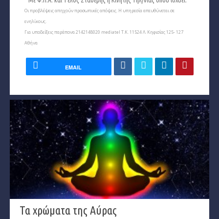
Οι προβλέψεις απηχούν προσωπικές απόψεις. Η υπηρεσία απευθύνεται σε
ενηλίκους.
Για υποδείξεις παράπονα 2142148020 mediatel Τ.Κ. 11524 Λ. Κηφισίας 125- 127
Αθήνα
EMAIL
Τα χρώματα της Αύρας