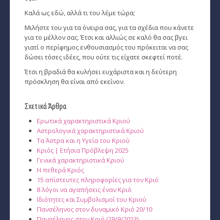
Ζώδια και μόδα
Καλά ως εδώ, αλλά τι του λέμε τώρα;
­Ζώδια και ταξίδια
Μιλήστε του για τα όνειρα σας, για τα σχέδια που κάνετε
για το μέλλον σας. Έτσι και αλλιώς σε καλό θα σας βγει
­Ζώδια και οικογένεια
γιατί ο περίφημος ενθουσιασμός του πρόκειται να σας
δώσει τόσες ιδέες, που ούτε τις είχατε σκεφτεί ποτέ.
­Ζώδια και αθλητισμός
Έτσι η βραδιά θα κυλήσει ευχάριστα και η δεύτερη
­Ζώδια και διάσημοι
πρόσκληση θα είναι από εκείνον.
Gossip και αλλά...
Σχετικά Άρθρα
Ερωτικά χαρακτηριστικά Κριού
Ευ Ζην
Αστρολογικά χαρακτηριστικά Κριού
Τα Άστρα και η Υγεία του Κριού
Αυτογνωσία
Κριός | Ετήσια Πρόβλεψη 2025
Γενικά χαρακτηριστικά Κριού
Εναλλακτικές Θεραπείες
Η πεθερά Κριός
15 απίστευτες πληροφορίες για τον Κριό
SecretTV
8 λόγοι να αγαπήσεις έναν Κριό
Ιδιότητες και Συμβολισμοί του Κριού
Πανσέληνος στον δυναμικό Κριό 20/10
Μαθήματα Αστρολογίας
Πανσέληνος στον Κριό (29/9/2023)