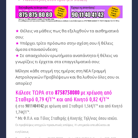
Ταρώ, Μεταφυσική, κ.α.
Πλανητική Ενημέρωση (αρχείο)
★
Θέλεις να μάθεις πως θα εξελιχθούν τα αισθηματικά
σου;
★
Υπάρχει τρίτο πρόσωπο στην σχέση σου ή θέλεις
άμεσα επανασύνδεση;
★
Σε απασχολούν ερωτήματα αναπάντητα ή θέλεις να
γνωρίζεις τι έρχεται στα επαγγελματικά σου;
Μίλησε κάθε στιγμή της ημέρας στη ΝΕΑ Γραμμή
Αστρολογικών Προβλέψεων και θα λυθούν όλες σου οι
απορίες!
Κάλεσε ΤΩΡΑ στο
8758758080
με χρέωση από
Σταθερό 0,79 €/1'* και από Κινητό
0,82 €/1'*
ή στο
9011404142
με χρέωση από Σταθερό 1,56€/1’* και από Κινητό
1,74€/1’*.
* Με Φ.Π.Α. και Tέλος Σταθερής ή Κινητής Τηλ/νιας όπου ισχύει.
Οι προβλέψεις απηχούν προσωπικές απόψεις. Η υπηρεσία απευθύνεται σε
ενηλίκους.