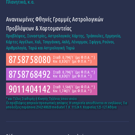
Πλανητικά, κ.α.
Ανανεωμένες Φθηνές Γραμμές Αστρολογικών
Προβλέψεων & Χαρτομαντείας
Προβλέψεις, Συναστρίες, Αστρολογικός Χάρτης, Τράπουλες, Ερμηνεία,
Κάρτες Αγγέλων, Χαλ, Τσιγγάνικη, Απλή, Λένορμαν, Σφίγγα, Ρούνοι,
Αριθμολογία, Ταρώ και Αστρολογική Ταρώ
8758758080
Σταθ. 0,79€/1΄ (με Φ.Π.Α. * )
Κιν. 0,82€/1΄ (με Φ.Π.Α. * )
8758768492
Σταθ. 0,79€/1΄ (με Φ.Π.Α. * )
Κιν. 0,82€/1΄ (με Φ.Π.Α. * )
9011404142
Σταθ. 1,56€/1΄ (με Φ.Π.Α. * )
Κιν. 1,74€/1΄ (με Φ.Π.Α. * )
* και Tέλος Σταθερής ή Κινητής Τηλ/νιας όπου ισχύει
Οι προβλέψεις απηχούν προσωπικές απόψεις. Η υπηρεσία απευθύνεται σε ενηλίκους. Για
υποδείξεις παράπονα 2142148020 mediatel Τ.Κ. 11524 Λ. Κηφισίας 125-127 Αθήνα