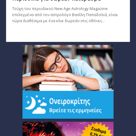
Τεύχη του περιοδικού New Age Astrology Magazine
επιλεγμένα από τον αστρολόγο Βασίλη Παπαδολιά, είναι
τώρα διαθέσιμα με ένα κλικ δωρεάν στις οθόνες...