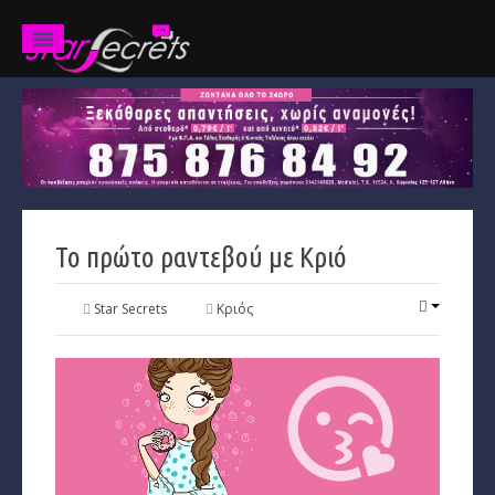
Ζώδια
Προβλέψεις
Ετήσιες
Το πρώτο ραντεβού με Κριό
Χαρακτηριστικά
Κριός
Star Secrets
Κριός
Ταύρος
Δίδυμοι
Καρκίνος
Λέων