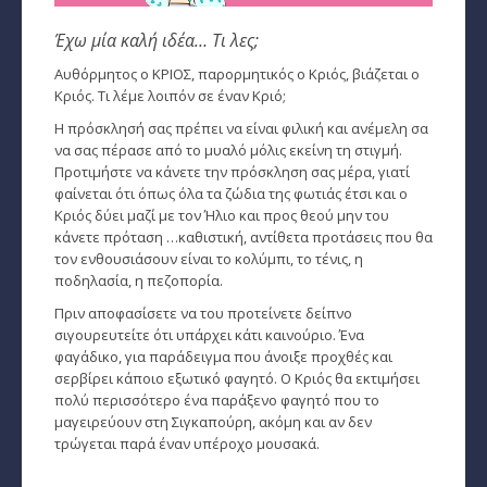
Έχω μία καλή ιδέα… Τι λες;
Παρθένος
Αυθόρμητος ο ΚΡΙΟΣ, παρορμητικός ο Κριός, βιάζεται ο
Ζυγός
Κριός. Τι λέμε λοιπόν σε έναν Κριό;
Η πρόσκλησή σας πρέπει να είναι φιλική και ανέμελη σα
Σκορπιός
να σας πέρασε από το μυαλό μόλις εκείνη τη στιγμή.
Προτιμήστε να κάνετε την πρόσκληση σας μέρα, γιατί
Τοξότης
φαίνεται ότι όπως όλα τα ζώδια της φωτιάς έτσι και ο
Κριός δύει μαζί με τον Ήλιο και προς θεού μην του
Αιγόκερως
κάνετε πρόταση …καθιστική, αντίθετα προτάσεις που θα
τον ενθουσιάσουν είναι το κολύμπι, το τένις, η
Υδροχόος
ποδηλασία, η πεζοπορία.
Ιχθείς
Πριν αποφασίσετε να του προτείνετε δείπνο
σιγουρευτείτε ότι υπάρχει κάτι καινούριο. Ένα
Ινδιάνικο Ωροσκόπιο
φαγάδικο, για παράδειγμα που άνοιξε προχθές και
σερβίρει κάποιο εξωτικό φαγητό. Ο Κριός θα εκτιμήσει
Κέλτικο Ωροσκόπιο
πολύ περισσότερο ένα παράξενο φαγητό που το
μαγειρεύουν στη Σιγκαπούρη, ακόμη και αν δεν
Κινέζικο Ωροσκόπιο
τρώγεται παρά έναν υπέροχο μουσακά.
Ερωτική Συναστρία