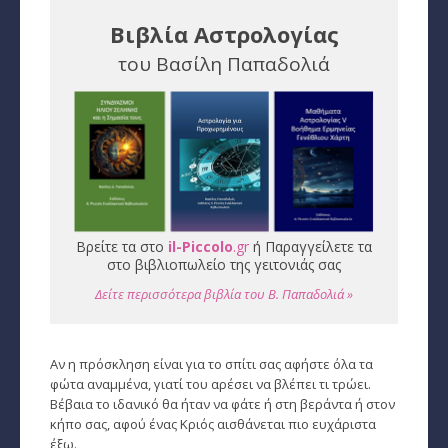
Βιβλία Αστρολογίας
Εύρεση Ωροσκόπου
του Βασίλη Παπαδολιά
Αστρολογικός Χάρτης
Αστρολογία
Ονειροκρίτης
Μεταφυσική
StarLife
Βρείτε τα στο
il-Piccolo
.gr
ή Παραγγείλετε τα
στο βιβλιοπωλείο της γειτονιάς σας
­Τα Άστρα αλλιώς
Δείτε περισσότερα βιβλία του Β. Παπαδολιά »
Ζώδια και διασκέσαση
Αν η πρόσκληση είναι για το σπίτι σας αφήστε όλα τα
Ζώδια και δυσκολίες
φώτα αναμμένα, γιατί του αρέσει να βλέπει τι τρώει.
Βέβαια το ιδανικό θα ήταν να φάτε ή στη βεράντα ή στον
Ζώδια και έρωτας
κήπο σας, αφού ένας Κριός αισθάνεται πιο ευχάριστα
έξω.