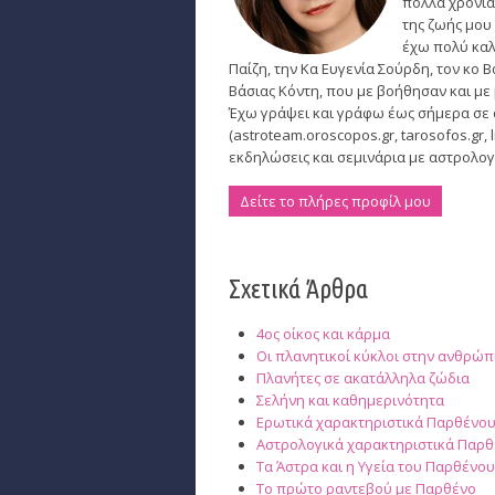
πολλά χρόνια
της ζωής μου 
έχω πολύ καλ
Παίζη, την Κα Ευγενία Σούρδη, τον κο 
Βάσιας Κόντη, που με βοήθησαν και μ
Έχω γράψει και γράφω έως σήμερα σε ασ
(astroteam.oroscopos.gr, tarosofos.gr, l
εκδηλώσεις και σεμινάρια με αστρολογ
Δείτε το πλήρες προφίλ μου
Σχετικά Άρθρα
4ος οίκος και κάρμα
Οι πλανητικοί κύκλοι στην ανθρώπ
Πλανήτες σε ακατάλληλα ζώδια
Σελήνη και καθημερινότητα
Ερωτικά χαρακτηριστικά Παρθένο
Αστρολογικά χαρακτηριστικά Παρ
Τα Άστρα και η Υγεία του Παρθένου
Το πρώτο ραντεβού με Παρθένο