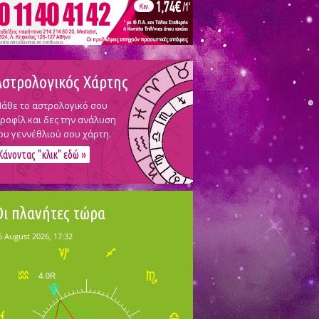
Αστρολογικός Χάρτης
άθε το αστρολογικό σου
ροφίλ και δες την ανάλυση
ου γεννέθλιού σου χάρτη.
Κάνοντας "κλικ" εδώ »
Οι πλανήτες τώρα