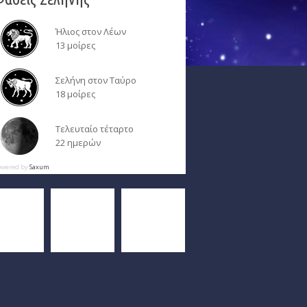
Ήλιος στον Λέων
13 μοίρες
Σελήνη στον Ταύρο
18 μοίρες
Τελευταίο τέταρτο
22 ημερών
owered by
Saxum