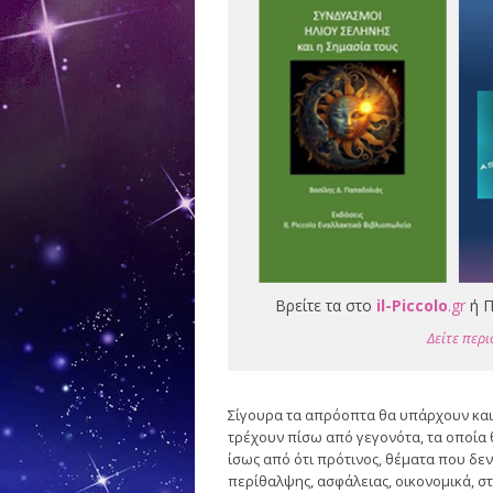
Βρείτε τα στο
il-Piccolo
.gr
ή Π
Δείτε περι
Σίγουρα τα απρόοπτα θα υπάρχουν και
τρέχουν πίσω από γεγονότα, τα οποία 
ίσως από ότι πρότινος, θέματα που δεν
περίθαλψης, ασφάλειας, οικονομικά, στ