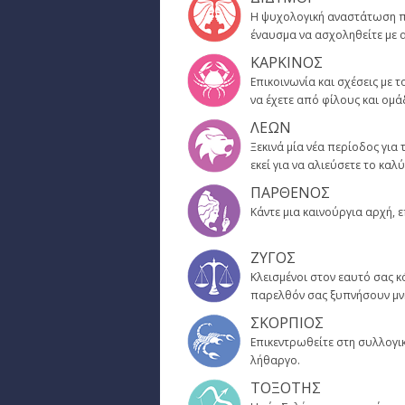
Η ψυχολογική αναστάτωση που
έναυσμα να ασχοληθείτε με 
ΚΑΡΚΙΝΟΣ
Επικοινωνία και σχέσεις με
να έχετε από φίλους και ομά
ΛΕΩΝ
Ξεκινά μία νέα περίοδος για 
εκεί για να αλιεύσετε το κα
ΠΑΡΘΕΝΟΣ
Κάντε μια καινούργια αρχή,
ΖΥΓΟΣ
Κλεισμένοι στον εαυτό σας κ
παρελθόν σας ξυπνήσουν μνή
ΣΚΟΡΠΙΟΣ
Επικεντρωθείτε στη συλλογικ
λήθαργο.
ΤΟΞΟΤΗΣ