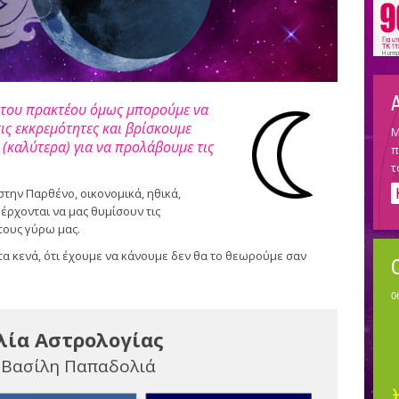
ί του πρακτέου όμως μπορούμε να
ις εκκρεμότητες και βρίσκουμε
Μ
(καλύτερα) για να προλάβουμε τις
π
τ
στην Παρθένο, οικονομικά, ηθικά,
έρχονται να μας θυμίσουν τις
τους γύρω μας.
α κενά, ότι έχουμε να κάνουμε δεν θα το θεωρούμε σαν
λία Αστρολογίας
 Βασίλη Παπαδολιά