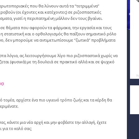
πρωτοποριακές που θα λύνουν αυτά τα “τετριμμένα”
ροβούν (οι έχοντες και κατέχοντες) σε ριζοσπαστικές
ατα, γιατί η περιπατημένη μάλλον δεν τους βγαίνει.
α σε θέματα που αφορούν τα φάρμακα, την εργασία και τους
, η στατιστική και ο ορθολογισμός θα παίξουν σημαντικό ρόλο
μόνο, δεν μπορούμε να αντιμετωπίσουμε “ζωτικά” προβλήματα
στα λόγια, ας λειτουργήσουμε λίγο πιο ριζοσπαστικά χωρίς να
ται (φυσικά) με τη δουλειά σε πρακτικό αλλά και σε ψυχικό
P
νο
ό τομέα, αρχίστε ένα πιο υγιεινό τρόπο ζωής και τα κέρδη θα
εριμένατε.
ας, κάνετε μια νέα αρχή και μην φοβάστε την αλλαγή, έχετε
ι για το καλό σας;