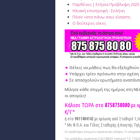
Παρθένος | Ετήσια Πρόβλεψη 2025
Ηλιακή επιστροφή - Σελήνη
Πόσο «στα πάνω σας» είσαστε;
Ο δεύτερος οίκος
★
Θέλεις να μάθεις πως θα εξελιχθούν 
★
Υπάρχει τρίτο πρόσωπο στην σχέση 
★
Σε απασχολούν ερωτήματα αναπάντητα
Μίλησε κάθε στιγμή της ημέρας στη Ν
οι απορίες!
Κάλεσε ΤΩΡΑ στο
8758758080
με χ
€/1'*
ή στο
9011404142
με χρέωση από Σταθερό 1,56€
* Με Φ.Π.Α. και Tέλος Σταθερής ή Κινητής Τηλ/
Οι προβλέψεις απηχούν προσωπικές απόψεις. Η υπηρεσία 
Για υποδείξεις παράπονα 2142148020 mediatel Τ.Κ. 11524 