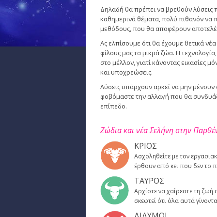
Δηλαδή θα πρέπει να βρεθούν λύσεις 
καθημερινά θέματα, πολύ πιθανόν να π
μεθόδους, που θα αποφέρουν αποτελέσμ
Ας ελπίσουμε ότι θα έχουμε θετικά νέ
φίλους μας τα μικρά ζώα. Η τεχνολογία
στο μέλλον, γιατί κάνοντας εικασίες 
και υποχρεώσεις.
Λύσεις υπάρχουν αρκεί να μην μένουν 
φοβόμαστε την αλλαγή που θα συνδυάζε
επίπεδο.
Ζώδια και νέα Σελήνη στην Παρθέ
ΚΡΙΟΣ
Ασχοληθείτε με τον εργασιακ
έρθουν από κει που δεν το π
ΤΑΥΡΟΣ
Αρχίστε να χαίρεστε τη ζωή σ
σκεφτεί ότι όλα αυτά γίνοντα
ΔΙΔΥΜΟΙ