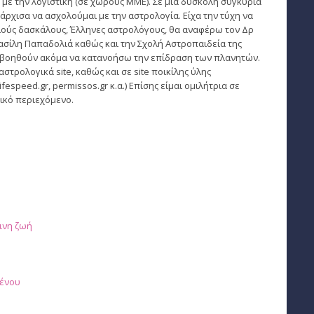
 με την λογιστική (σε χώρους ΜΜΕ). Σε μια δύσκολη συγκυρία
άρχισα να ασχολούμαι με την αστρολογία. Είχα την τύχη να
ούς δασκάλους, Έλληνες αστρολόγους, θα αναφέρω τον Δρ
Βασίλη Παπαδολιά καθώς και την Σχολή Αστροπαιδεία της
ε βοηθούν ακόμα να κατανοήσω την επίδραση των πλανητών.
τρολογικά site, καθώς και σε site ποικίλης ύλης
ifespeed.gr, permissos.gr κ.α.) Επίσης είμαι ομιλήτρια σε
ικό περιεχόμενο.
ινη ζωή
υ
θένου