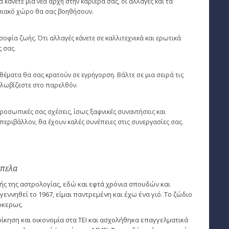
α κάνετε μια νέα αρχή στην καριέρα σας, οι αλλαγές και τα
σιακό χώρο θα σας βοηθήσουν.
σοφία ζωής. Ότι αλλαγές κάνετε σε καλλιτεχνικά και ερωτικά
 σας.
 θέματα θα σας κρατούν σε εγρήγορση. Βάλτε σε μια σειρά τις
κλωβίζεστε στο παρελθόν.
προσωπικές σας σχέσεις, ίσως ξαφνικές συναντήσεις και
περιβάλλον, θα έχουν καλές συνέπειες στις συνεργασίες σας.
μπελα
τής της αστρολογίας, εδώ και εφτά χρόνια σπουδών και
γεννηθεί το 1967, είμαι παντρεμένη και έχω ένα γιό. Το ζώδιο
όκερως.
ίκηση και οικονομία στα ΤΕΙ και ασχολήθηκα επαγγελματικά