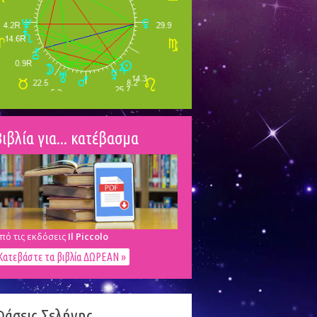
ιβλία για... κατέβασμα
πό τις εκδόσεις
Il Piccolo
Κατεβάστε τα βιβλία ΔΩΡΕΑΝ »
Φάσεις Σελήνης