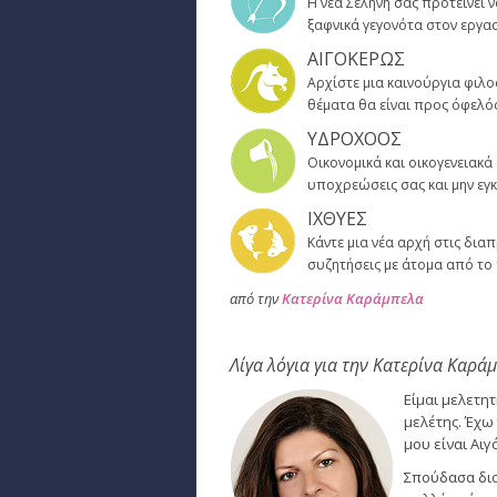
Η νέα Σελήνη σας προτείνει ν
ξαφνικά γεγονότα στον εργα
ΑΙΓΟΚΕΡΩΣ
Αρχίστε μια καινούργια φιλο
θέματα θα είναι προς όφελός
ΥΔΡΟΧΟΟΣ
Οικονομικά και οικογενειακά
υποχρεώσεις σας και μην εγ
ΙΧΘΥΕΣ
Κάντε μια νέα αρχή στις δια
συζητήσεις με άτομα από το 
από την
Κατερίνα Καράμπελα
Λίγα λόγια για την Κατερίνα Καρά
Είμαι μελετη
μελέτης. Έχω 
μου είναι Αιγ
Σπούδασα διο