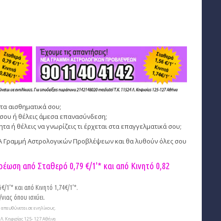
τα αισθηματικά σου;
σου ή θέλεις άμεσα επανασύνδεση;
 ή θέλεις να γνωρίζεις τι έρχεται στα επαγγελματικά σου;
ΕΑ Γραμμή Αστρολογικών Προβλέψεων και θα λυθούν όλες σου
ρέωση από Σταθερό 0,79 €/1'* και από Κινητό
0,82
/1’* και από Κινητό 1,74€/1’*.
νιας όπου ισχύει.
απευθύνεται σε ενηλίκους.
Λ. Κηφισίας 125- 127 Αθήνα