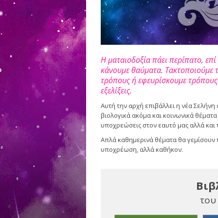
Η ματαιοδοξία πάει περίπατο, επ
κάνουμε θαύματα. Τακτοποιούμε τ
τρόπους ή εφευρίσκουμε τρόπους 
εξελίξεις.
Αυτή την αρχή επιβάλλει η νέα Σελήνη 
βιολογικά ακόμα και κοινωνικά θέματα 
υποχρεώσεις στον εαυτό μας αλλά και 
Απλά καθημερινά θέματα θα γεμίσουν τ
υποχρέωση, αλλά καθήκον.
Βιβ
του