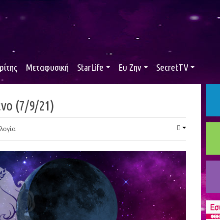
ρίτης
Μεταφυσική
StarLife
Ευ Ζην
SecretTV
νο (7/9/21)
λογία