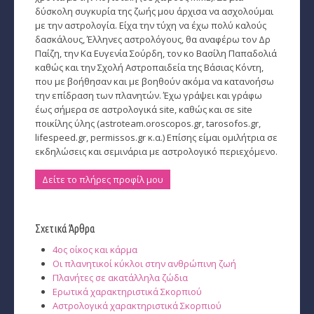
δύσκολη συγκυρία της ζωής μου άρχισα να ασχολούμαι
με την αστρολογία. Είχα την τύχη να έχω πολύ καλούς
δασκάλους, Έλληνες αστρολόγους, θα αναφέρω τον Δρ
Παίζη, την Κα Ευγενία Σούρδη, τον κο Βασίλη Παπαδολιά
καθώς και την Σχολή Αστροπαιδεία της Βάσιας Κόντη,
που με βοήθησαν και με βοηθούν ακόμα να κατανοήσω
την επίδραση των πλανητών. Έχω γράψει και γράφω
έως σήμερα σε αστρολογικά site, καθώς και σε site
ποικίλης ύλης (astroteam.oroscopos.gr, tarosofos.gr,
lifespeed.gr, permissos.gr κ.α.) Επίσης είμαι ομιλήτρια σε
εκδηλώσεις και σεμινάρια με αστρολογικό περιεχόμενο.
Δείτε το πλήρες προφίλ μου
Σχετικά Άρθρα
4ος οίκος και κάρμα
Οι πλανητικοί κύκλοι στην ανθρώπινη ζωή
Πλανήτες σε ακατάλληλα ζώδια
Ερωτικά χαρακτηριστικά Σκορπιού
Αστρολογικά χαρακτηριστικά Σκορπιού