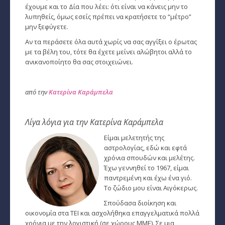
έχουμε και το Δία που λέει: ότι είναι να κάνεις μην το
Ταρώ, Μεταφυσική, κ.α.
λυπηθείς, όμως εσείς πρέπει να κρατήσετε το “μέτρο”
μην ξεφύγετε.
Πλανητική Ενημέρωση (αρχείο)
Αν τα περάσετε όλα αυτά χωρίς να σας αγγίξει ο έρωτας
με τα βέλη του, τότε θα έχετε μείνει αλώβητοι αλλά το
ανικανοποίητο θα σας στοιχειώνει.
από την
Κατερίνα Καράμπελα
Λίγα λόγια για την Κατερίνα Καράμπελα
Είμαι μελετητής της
αστρολογίας, εδώ και εφτά
χρόνια σπουδών και μελέτης.
Έχω γεννηθεί το 1967, είμαι
παντρεμένη και έχω ένα γιό.
Το ζώδιο μου είναι Αιγόκερως.
Σπούδασα διοίκηση και
οικονομία στα ΤΕΙ και ασχολήθηκα επαγγελματικά πολλά
χρόνια με την λογιστική (σε χώρους ΜΜΕ). Σε μια