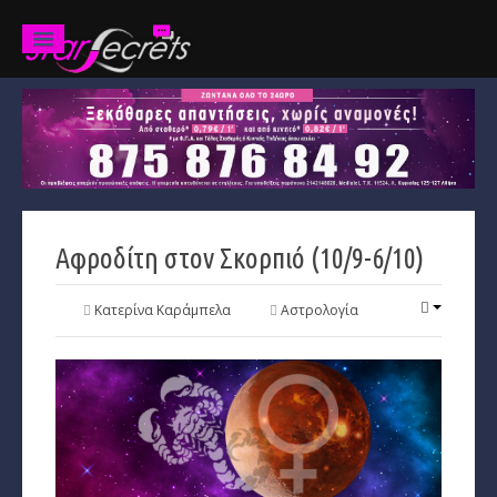
Ζώδια
Προβλέψεις
Ετήσιες
Αφροδίτη στον Σκορπιό (10/9-6/10)
Χαρακτηριστικά
Κριός
Κατερίνα Καράμπελα
Αστρολογία
Ταύρος
Δίδυμοι
Καρκίνος
Λέων