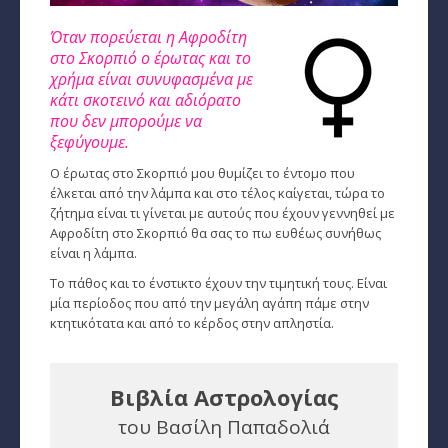
Όταν πορεύεται η Αφροδίτη
Παρθένος
στο Σκορπιό ο έρωτας και το
χρήμα είναι συνυφασμένα με
Ζυγός
κάτι σκοτεινό και αδιόρατο
Σκορπιός
που δεν μπορούμε να
ξεφύγουμε.
Τοξότης
Ο έρωτας στο Σκορπιό μου θυμίζει το έντομο που
έλκεται από την λάμπα και στο τέλος καίγεται, τώρα το
Αιγόκερως
ζήτημα είναι τι γίνεται με αυτούς που έχουν γεννηθεί με
Αφροδίτη στο Σκορπιό θα σας το πω ευθέως συνήθως
Υδροχόος
είναι η λάμπα.
Ιχθείς
Το πάθος και το ένστικτο έχουν την τιμητική τους. Είναι
μία περίοδος που από την μεγάλη αγάπη πάμε στην
κτητικότατα και από το κέρδος στην απληστία.
Ινδιάνικο Ωροσκόπιο
Κέλτικο Ωροσκόπιο
Βιβλία Αστρολογίας
Κινέζικο Ωροσκόπιο
του Βασίλη Παπαδολιά
Ερωτική Συναστρία