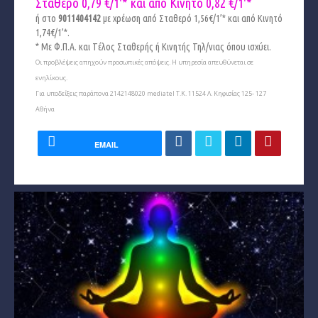
Σταθερό 0,79 €/1'* και από Κινητό
0,82 €/1'*
ή στο
9011404142
με χρέωση από Σταθερό 1,56€/1’* και από Κινητό
1,74€/1’*.
* Με Φ.Π.Α. και Tέλος Σταθερής ή Κινητής Τηλ/νιας όπου ισχύει.
Οι προβλέψεις απηχούν προσωπικές απόψεις. Η υπηρεσία απευθύνεται σε
ενηλίκους.
Για υποδείξεις παράπονα 2142148020 mediatel Τ.Κ. 11524 Λ. Κηφισίας 125- 127
Αθήνα
EMAIL