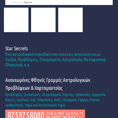
Powered by
Saxum
Star Secrets
Ένα αστρολογικό περιοδικό που συνεχώς ανανεώνεται με
Ζώδια, Προβλέψεις, Ονειροκρίτη, Αστρολογία, Μεταφυσικά,
Πλανητικά, κ.α.
Ανανεωμένες Φθηνές Γραμμές Αστρολογικών
Προβλέψεων & Χαρτομαντείας
Προβλέψεις, Συναστρίες, Αστρολογικός Χάρτης, Τράπουλες, Ερμηνεία,
Κάρτες Αγγέλων, Χαλ, Τσιγγάνικη, Απλή, Λένορμαν, Σφίγγα, Ρούνοι,
Αριθμολογία, Ταρώ και Αστρολογική Ταρώ
8758758080
Σταθ. 0,79€/1΄ (με Φ.Π.Α. * )
Κιν. 0,82€/1΄ (με Φ.Π.Α. * )