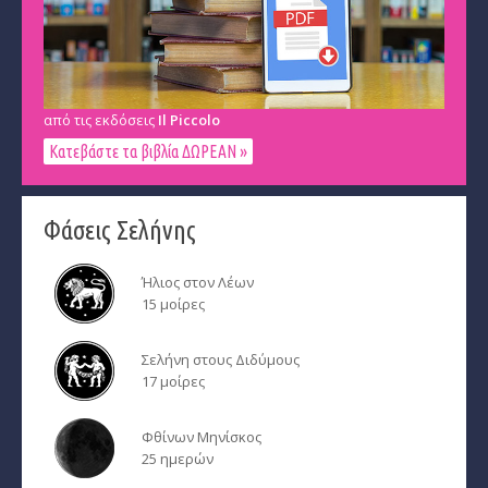
από τις εκδόσεις
Il Piccolo
Κατεβάστε τα βιβλία ΔΩΡΕΑΝ »
Φάσεις Σελήνης
Ήλιος στον Λέων
15 μοίρες
Σελήνη στους Διδύμους
17 μοίρες
Φθίνων Μηνίσκος
25 ημερών