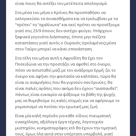
Ζώδια και μόδα
είναι ποιος θα αντέξει τον μετέπειτα απολογισμό.
Στα μέσα του μήνα ο Κρόνος θα προσπαθήσει να
­Ζώδια και ταξίδια
εκλογικεύσει τα συναισθήματα και να εγκλωβίσει με τα
“πρέπει” τα “αχαλίνωτα” και εκεί πρέπει να προσέξουμε
­Ζώδια και οικογένεια
γιατί στις 23/9 όποιος δεν αντέχει φεύγει. Υπάρχουν
ξαφνικά γεγονότα διάσπασης, όποτε μην πιέζετε
­Ζώδια και αθλητισμός
καταστάσεις γιατί αυτός ο Ουρανός (τρελαμένος) μέσα
στον Ταύρο μπορεί να κάνει επανάσταση.
­Ζώδια και διάσημοι
Στα τέλη του μήνα αυτή η Αφροδίτη θα έχει τον
Gossip και αλλά...
Ποσειδώνα να την προστάζει να αφεθεί στο όνειρο,
πόσο να αντισταθεί μαζί με τον ανάδρομο Ερμή; ζει το
Ευ Ζην
όνειρο και αφήνει την φαντασία να καλπάσει, τώρα θα
είναι οι αναμνήσεις που θα γυρνούν σαν Ερινύες; θα
Αυτογνωσία
είναι παλιές αγάπες που ακόμα δεν έχουν “αναπαυθεί”;
πάντως είναι ευκαιρία να ψάξουμε τα βάθη της ψυχής
Εναλλακτικές Θεραπείες
μας να θυμηθούμε τις καλές στιγμές και να αφήσουμε το
ρομαντισμό να ποτίσει την ερωτική μας ζωή.
SecretTV
Είναι μία καλή περίοδο για κάθε είδους πνευματική
ενασχόληση, αξιόλογα έργα τέχνης, λογοτεχνία
μυστηρίου, κινηματογράφος κτλ θα έχουν την τιμητική
Μαθήματα Αστρολογίας
τους, όμως όλα αυτά στην υπέρτατη υπερβολή, γιατί