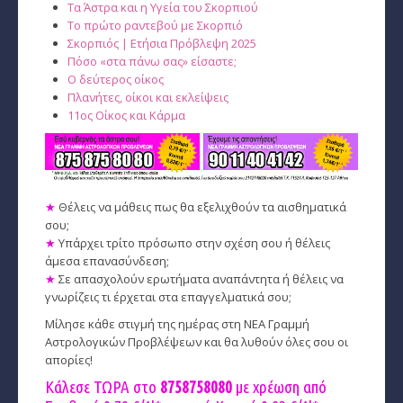
Τα Άστρα και η Υγεία του Σκορπιού
Το πρώτο ραντεβού με Σκορπιό
Σκορπιός | Ετήσια Πρόβλεψη 2025
Πόσο «στα πάνω σας» είσαστε;
Ο δεύτερος οίκος
Πλανήτες, οίκοι και εκλείψεις
11ος Οίκος και Κάρμα
★
Θέλεις να μάθεις πως θα εξελιχθούν τα αισθηματικά
σου;
★
Υπάρχει τρίτο πρόσωπο στην σχέση σου ή θέλεις
άμεσα επανασύνδεση;
★
Σε απασχολούν ερωτήματα αναπάντητα ή θέλεις να
γνωρίζεις τι έρχεται στα επαγγελματικά σου;
Μίλησε κάθε στιγμή της ημέρας στη ΝΕΑ Γραμμή
Αστρολογικών Προβλέψεων και θα λυθούν όλες σου οι
απορίες!
Κάλεσε ΤΩΡΑ στο
8758758080
με χρέωση από