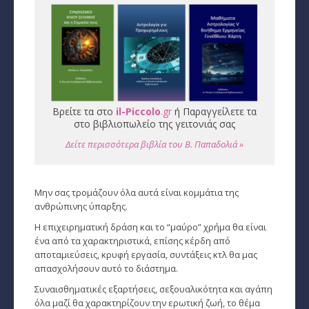
Εύρεση Ωροσκόπου
Αστρολογικός Χάρτης
Αστρολογία
Βρείτε τα στο
il-Piccolo
.gr
ή Παραγγείλετε τα
Ονειροκρίτης
στο βιβλιοπωλείο της γειτονιάς σας
Μεταφυσική
Δείτε περισσότερα βιβλία του Β. Παπαδολιά »
StarLife
Μην σας τρομάζουν όλα αυτά είναι κομμάτια της
­Τα Άστρα αλλιώς
ανθρώπινης ύπαρξης.
Ζώδια και διασκέσαση
Η επιχειρηματική δράση και το “μαύρο” χρήμα θα είναι
ένα από τα χαρακτηριστικά, επίσης κέρδη από
Ζώδια και δυσκολίες
αποταμιεύσεις, κρυφή εργασία, συντάξεις κτλ θα μας
απασχολήσουν αυτό το διάστημα.
Ζώδια και έρωτας
Συναισθηματικές εξαρτήσεις, σεξουαλικότητα και αγάπη
όλα μαζί θα χαρακτηρίζουν την ερωτική ζωή, το θέμα