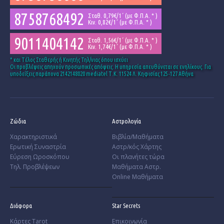
8758768492
Σταθ. 0,79€/1΄ (με Φ.Π.Α. * )
Κιν. 0,82€/1΄ (με Φ.Π.Α. * )
9011404142
Σταθ. 1,56€/1΄ (με Φ.Π.Α. * )
Κιν. 1,74€/1΄ (με Φ.Π.Α. * )
* και Tέλος Σταθερής ή Κινητής Τηλ/νιας όπου ισχύει
Οι προβλέψεις απηχούν προσωπικές απόψεις. Η υπηρεσία απευθύνεται σε ενηλίκους. Για
υποδείξεις παράπονα 2142148020 mediatel Τ.Κ. 11524 Λ. Κηφισίας 125-127 Αθήνα
Ζώδια
Αστρολογία
Χαρακτηριστικά
Βιβλία/Μαθήματα
­Ερωτική Συναστρία
Αστρ/κός Χάρτης
­Εύρεση Ωροσκόπου
Οι πλανήτες τώρα
Τηλ. Προβλέψεων
Μαθήματα Αστρ.
Online Μαθήματα
Διάφορα
Star Secrets
Κάρτες Tarot
Επικοινωνία