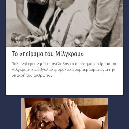
Το «πείραμα του Μίλγκραμ»
Πολωνοί ερευνητές επανέλαβαν το περίφημο «πείραμα του
Μίλγκραμ» και έβγαλαν τρομακτικά συμπεράσματα για την
υπακοή του ανθρώπου...