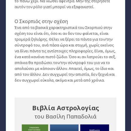
Ζώδια και μόδα
το πάνω χέρι. Να νιώθει αφέντρα. Μην της στερήσετε
αυτόν τον ρόλο γιατί μπορεί να εξαφανιστεί.
­Ζώδια και ταξίδια
Ο Σκορπιός στην σχέση
­Ζώδια και οικογένεια
Ένα από τα βασικά χαρακτηριστικά του Σκορπιού στην
σχέση του είναι ότι, όσο κι αν δεν του φαίνεται, είναι
­Ζώδια και αθλητισμός
τρομερά ζηλιάρης. Θέλει να ξέρει τα πάντα για τον/την
σύντροφό του, ανά πάσα ώρα και στιγμή, χωρίς εκείνος
­Ζώδια και διάσημοι
να δίνει πάντα τις αντίστοιχες πληροφορίες. Είναι, όμως,
ένα κατά κανόνα πιστό ζώδιο. Όσο κι αν λατρεύει το σεξ,
Gossip και αλλά...
σπάνια θα προδώσει τον/την σύντροφό του για να το
απολαύσει με κάποιον άλλον. Απαιτεί, όμως, το ίδιο και
Ευ Ζην
από τον άλλον. Δεν συγχωρεί την απιστία, δεν ξεχνά και
δεν συγχωρεί εύκολα, ακόμα και μετά από χρόνια.
Αυτογνωσία
Εναλλακτικές Θεραπείες
Βιβλία Αστρολογίας
SecretTV
του Βασίλη Παπαδολιά
Μαθήματα Αστρολογίας