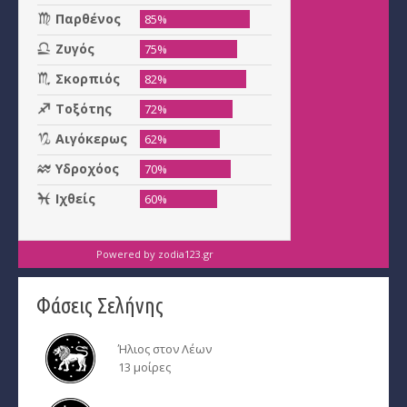
Powered by
zodia123.gr
Φάσεις Σελήνης
Ήλιος στον Λέων
13 μοίρες