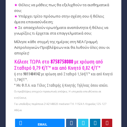
★
Θέλεις να μάθεις πως θα εξελιχθούν τα αισθηματικά
σου;
★
Υπάρχει τρίτο πρόσωπο στην σχέση σου ή θέλεις
άμεσα επανασύνδεση;
★
Σε απασχολούν ερωτήματα αναπάντητα ή θέλεις να
γνωρίζεις τι έρχεται στα επαγγελματικά σου;
Μίλησε κάθε στιγμή της ημέρας στη ΝΕΑ Γραμμή
Αστρολογικών Προβλέψεων και θα λυθούν όλες σου οι
απορίες!
Κάλεσε ΤΩΡΑ στο
8758758080
με χρέωση από
Σταθερό 0,79 €/1'* και από Κινητό
0,82 €/1'*
ή στο
9011404142
με χρέωση από Σταθερό 1,56€/1’* και από Κινητό
1,74€/1’*.
* Με Φ.Π.Α. και Tέλος Σταθερής ή Κινητής Τηλ/νιας όπου ισχύει.
Οι προβλέψεις απηχούν προσωπικές απόψεις. Η υπηρεσία απευθύνεται σε
ενηλίκους.
Για υποδείξεις παράπονα 2142148020 mediatel Τ.Κ. 11524 Λ. Κηφισίας 125- 127
Αθήνα
EMAIL