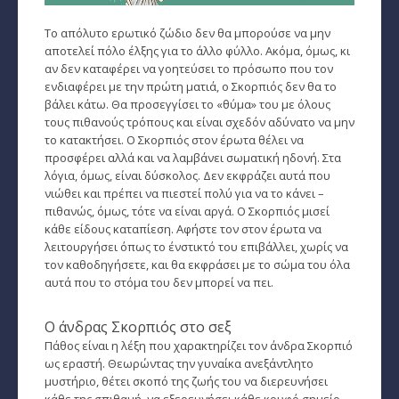
Παρθένος
Το απόλυτο ερωτικό ζώδιο δεν θα μπορούσε να μην
αποτελεί πόλο έλξης για το άλλο φύλλο. Ακόμα, όμως, κι
αν δεν καταφέρει να γοητεύσει το πρόσωπο που τον
Ζυγός
ενδιαφέρει με την πρώτη ματιά, ο Σκορπιός δεν θα το
βάλει κάτω. Θα προσεγγίσει το «θύμα» του με όλους
Σκορπιός
τους πιθανούς τρόπους και είναι σχεδόν αδύνατο να μην
το κατακτήσει. Ο Σκορπιός στον έρωτα θέλει να
Τοξότης
προσφέρει αλλά και να λαμβάνει σωματική ηδονή. Στα
λόγια, όμως, είναι δύσκολος. Δεν εκφράζει αυτά που
Αιγόκερως
νιώθει και πρέπει να πιεστεί πολύ για να το κάνει –
πιθανώς, όμως, τότε να είναι αργά. Ο Σκορπιός μισεί
Υδροχόος
κάθε είδους καταπίεση. Αφήστε τον στον έρωτα να
λειτουργήσει όπως το ένστικτό του επιβάλλει, χωρίς να
Ιχθείς
τον καθοδηγήσετε, και θα εκφράσει με το σώμα του όλα
αυτά που το στόμα του δεν μπορεί να πει.
Ινδιάνικο Ωροσκόπιο
Κέλτικο Ωροσκόπιο
Ο άνδρας Σκορπιός στο σεξ
Πάθος είναι η λέξη που χαρακτηρίζει τον άνδρα Σκορπιό
Κινέζικο Ωροσκόπιο
ως εραστή. Θεωρώντας την γυναίκα ανεξάντλητο
μυστήριο, θέτει σκοπό της ζωής του να διερευνήσει
Ερωτική Συναστρία