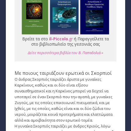
Ταρώ, Μεταφυσική, κ.α.
Πλανητική Ενημέρωση (αρχείο)
Βρείτε τα στο
il-Piccolo
.gr
ή Παραγγείλετε τα
στο βιβλιοπωλείο της γειτονιάς σας
Δείτε περισσότερα βιβλία του Β. Παπαδολιά »
Με ποιους ταιριάζουν ερωτικά οι Σκορπιοί
Ο άνδρας Σκορπιός ταιριάζει άριστα με γυναίκες
Καρκίνους, καθώς και οι δύο είναι εξίσου
συναισθηματικοί και η Καρκίνος μπορεί να δεχτεί να
υποταγεί σε έναν Σκορπιό που την αγαπά, με γυναίκες
Ζυγούς, με τις οποίες επικοινωνεί πνευματικά, και με
Ιχθείς, με τις οποίες, καθώς είναι και οι δύο ζώδια του
νερού, μοιράζεται κοινά προτερήματα και ελαττώματα
αλλά και αμοιβαιότητα στον ερωτικό τομέα.
Η γυναίκα Σκορπιός ταιριάζει με άνδρες Κριούς, λόγω