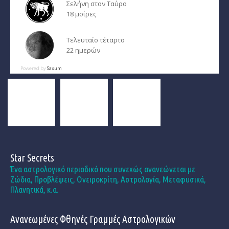
Σελήνη στον Ταύρο
18 μοίρες
Τελευταίο τέταρτο
22 ημερών
Powered by
Saxum
Star Secrets
Ένα αστρολογικό περιοδικό που συνεχώς ανανεώνεται με
Ζώδια, Προβλέψεις, Ονειροκρίτη, Αστρολογία, Μεταφυσικά,
Πλανητικά, κ.α.
Ανανεωμένες Φθηνές Γραμμές Αστρολογικών