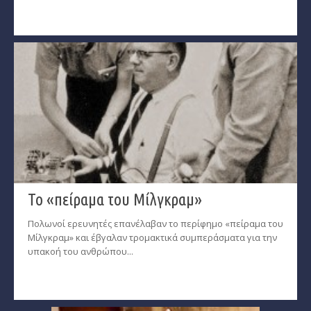
Το «πείραμα του Μίλγκραμ»
Πολωνοί ερευνητές επανέλαβαν το περίφημο «πείραμα του
Μίλγκραμ» και έβγαλαν τρομακτικά συμπεράσματα για την
υπακοή του ανθρώπου...