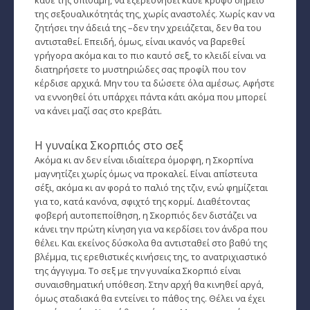
κάθε της σπιθαμή, να εξερευνήσει κάθε κρυφό σημείο
της σεξουαλικότητάς της, χωρίς αναστολές. Χωρίς καν να
Εύρεση Ωροσκόπου
ζητήσει την άδειά της –δεν την χρειάζεται, δεν θα του
αντισταθεί. Επειδή, όμως, είναι ικανός να βαρεθεί
γρήγορα ακόμα και το πιο καυτό σεξ, το κλειδί είναι να
Αστρολογικός Χάρτης
διατηρήσετε το μυστηριώδες σας προφίλ που τον
κέρδισε αρχικά. Μην του τα δώσετε όλα αμέσως. Αφήστε
Αστρολογία
να εννοηθεί ότι υπάρχει πάντα κάτι ακόμα που μπορεί
να κάνει μαζί σας στο κρεβάτι.
Ονειροκρίτης
Μεταφυσική
Η γυναίκα Σκορπιός στο σεξ
Ακόμα κι αν δεν είναι ιδιαίτερα όμορφη, η Σκορπίνα
StarLife
μαγνητίζει χωρίς όμως να προκαλεί. Είναι απίστευτα
σέξι, ακόμα κι αν φορά το παλιό της τζιν, ενώ φημίζεται
­Τα Άστρα αλλιώς
για το, κατά κανόνα, σφιχτό της κορμί. Διαθέτοντας
φοβερή αυτοπεποίθηση, η Σκορπιός δεν διστάζει να
Ζώδια και διασκέσαση
κάνει την πρώτη κίνηση για να κερδίσει τον άνδρα που
θέλει. Και εκείνος δύσκολα θα αντισταθεί στο βαθύ της
Ζώδια και δυσκολίες
βλέμμα, τις ερεθιστικές κινήσεις της, το ανατριχιαστικό
της άγγιγμα. Το σεξ με την γυναίκα Σκορπιό είναι
Ζώδια και έρωτας
συναισθηματική υπόθεση. Στην αρχή θα κινηθεί αργά,
όμως σταδιακά θα εντείνει το πάθος της. Θέλει να έχει