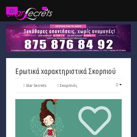
Ζώδια
Προβλέψεις
Ετήσιες
Ερωτικά χαρακτηριστικά Σκορπιού
Χαρακτηριστικά
Κριός
Star Secrets
Σκορπιός
Ταύρος
Δίδυμοι
Καρκίνος
Λέων