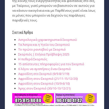
της κοινής τους ενεργητικότητας και φαντασίας στο σεξ,
με Ταύρους, γιατί μπορούν να βασιστούν σε αυτούς για
να κάνουν οικογένεια και με Παρθένους γιατί είναι ίσως
οι μόνες που μπορούν να δεχτούν τις παράλογες
παραξενιές τους.
Σχετικά Άρθρα
Αστρολογικά χαρακτηριστικά Σκορπιού
Τα Άστρα και η Υγεία του Σκορπιού
Το πρώτο ραντεβού με Σκορπιό
Σκορπιός | Ετήσια Πρόβλεψη 2025
Η πεθερά Σκορπιός
15 απίστευτες πληροφορίες για τον Σκορπιό
6 λόγοι να αγαπήσεις έναν Σκορπιό
Αφροδίτη στο Σκορπιό (9/9-8/1/19)
Αφροδίτη στον Σκορπιό (21/11-15/12/20)
Αφροδίτη στον Σκορπιό (10/9-6/10)
Άρης στον Σκορπιό (30/10-13/12/21)