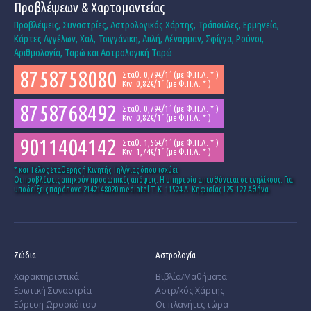
Προβλέψεων & Χαρτομαντείας
Προβλέψεις, Συναστρίες, Αστρολογικός Χάρτης, Τράπουλες, Ερμηνεία,
Κάρτες Αγγέλων, Χαλ, Τσιγγάνικη, Απλή, Λένορμαν, Σφίγγα, Ρούνοι,
Αριθμολογία, Ταρώ και Αστρολογική Ταρώ
8758758080
Σταθ. 0,79€/1΄ (με Φ.Π.Α. * )
Κιν. 0,82€/1΄ (με Φ.Π.Α. * )
8758768492
Σταθ. 0,79€/1΄ (με Φ.Π.Α. * )
Κιν. 0,82€/1΄ (με Φ.Π.Α. * )
9011404142
Σταθ. 1,56€/1΄ (με Φ.Π.Α. * )
Κιν. 1,74€/1΄ (με Φ.Π.Α. * )
* και Tέλος Σταθερής ή Κινητής Τηλ/νιας όπου ισχύει
Οι προβλέψεις απηχούν προσωπικές απόψεις. Η υπηρεσία απευθύνεται σε ενηλίκους. Για
υποδείξεις παράπονα 2142148020 mediatel Τ.Κ. 11524 Λ. Κηφισίας 125-127 Αθήνα
Ζώδια
Αστρολογία
Χαρακτηριστικά
Βιβλία/Μαθήματα
­Ερωτική Συναστρία
Αστρ/κός Χάρτης
­Εύρεση Ωροσκόπου
Οι πλανήτες τώρα