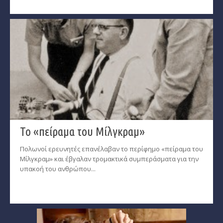
Το «πείραμα του Μίλγκραμ»
Πολωνοί ερευνητές επανέλαβαν το περίφημο «πείραμα του
Μίλγκραμ» και έβγαλαν τρομακτικά συμπεράσματα για την
υπακοή του ανθρώπου...