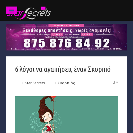
Ζώδια
Προβλέψεις
Ετήσιες
6 λόγοι να αγαπήσεις έναν Σκορπιό
Χαρακτηριστικά
Κριός
Star Secrets
Σκορπιός
Ταύρος
Δίδυμοι
Καρκίνος
Λέων