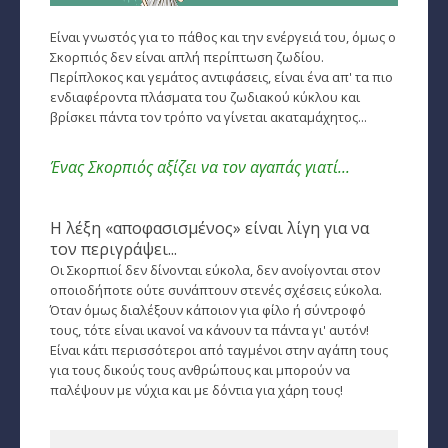
Παρθένος
Είναι γνωστός για το πάθος και την ενέργειά του, όμως ο
Σκορπιός δεν είναι απλή περίπτωση ζωδίου.
Περίπλοκος και γεμάτος αντιφάσεις, είναι ένα απ' τα πιο
Ζυγός
ενδιαφέροντα πλάσματα του ζωδιακού κύκλου και
βρίσκει πάντα τον τρόπο να γίνεται ακαταμάχητος...
Σκορπιός
Τοξότης
Ένας Σκορπιός αξίζει να τον αγαπάς γιατί...
Αιγόκερως
Η λέξη «αποφασισμένος» είναι λίγη για να
Υδροχόος
τον περιγράψει...
Οι Σκορπιοί δεν δίνονται εύκολα, δεν ανοίγονται στον
Ιχθείς
οποιοδήποτε ούτε συνάπτουν στενές σχέσεις εύκολα.
Όταν όμως διαλέξουν κάποιον για φίλο ή σύντροφό
Ινδιάνικο Ωροσκόπιο
τους, τότε είναι ικανοί να κάνουν τα πάντα γι' αυτόν!
Είναι κάτι περισσότεροι από ταγμένοι στην αγάπη τους
Κέλτικο Ωροσκόπιο
για τους δικούς τους ανθρώπους και μπορούν να
παλέψουν με νύχια και με δόντια για χάρη τους!
Κινέζικο Ωροσκόπιο
Ερωτική Συναστρία