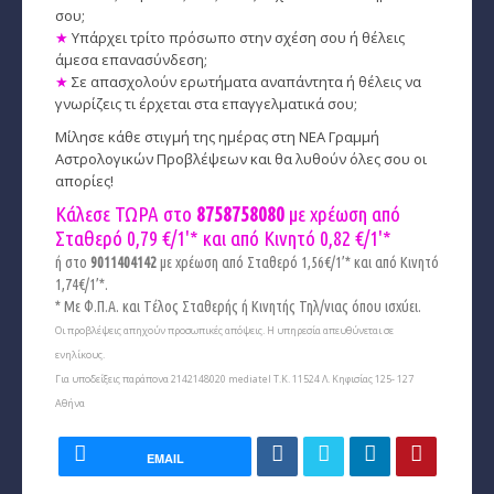
σου;
★
Υπάρχει τρίτο πρόσωπο στην σχέση σου ή θέλεις
άμεσα επανασύνδεση;
★
Σε απασχολούν ερωτήματα αναπάντητα ή θέλεις να
γνωρίζεις τι έρχεται στα επαγγελματικά σου;
Μίλησε κάθε στιγμή της ημέρας στη ΝΕΑ Γραμμή
Αστρολογικών Προβλέψεων και θα λυθούν όλες σου οι
απορίες!
Κάλεσε ΤΩΡΑ στο
8758758080
με χρέωση από
Σταθερό 0,79 €/1'* και από Κινητό
0,82 €/1'*
ή στο
9011404142
με χρέωση από Σταθερό 1,56€/1’* και από Κινητό
1,74€/1’*.
* Με Φ.Π.Α. και Tέλος Σταθερής ή Κινητής Τηλ/νιας όπου ισχύει.
Οι προβλέψεις απηχούν προσωπικές απόψεις. Η υπηρεσία απευθύνεται σε
ενηλίκους.
Για υποδείξεις παράπονα 2142148020 mediatel Τ.Κ. 11524 Λ. Κηφισίας 125- 127
Αθήνα
EMAIL