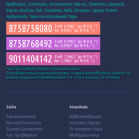
Προβλέψεις, Συναστρίες, Αστρολογικός Χάρτης, Τράπουλες, Ερμηνεία,
Κάρτες Αγγέλων, Χαλ, Τσιγγάνικη, Απλή, Λένορμαν, Σφίγγα, Ρούνοι,
Αριθμολογία, Ταρώ και Αστρολογική Ταρώ
8758758080
Σταθ. 0,79€/1΄ (με Φ.Π.Α. * )
Κιν. 0,82€/1΄ (με Φ.Π.Α. * )
8758768492
Σταθ. 0,79€/1΄ (με Φ.Π.Α. * )
Κιν. 0,82€/1΄ (με Φ.Π.Α. * )
9011404142
Σταθ. 1,56€/1΄ (με Φ.Π.Α. * )
Κιν. 1,74€/1΄ (με Φ.Π.Α. * )
* και Tέλος Σταθερής ή Κινητής Τηλ/νιας όπου ισχύει
Οι προβλέψεις απηχούν προσωπικές απόψεις. Η υπηρεσία απευθύνεται σε ενηλίκους. Για
υποδείξεις παράπονα 2142148020 mediatel Τ.Κ. 11524 Λ. Κηφισίας 125-127 Αθήνα
Ζώδια
Αστρολογία
Χαρακτηριστικά
Βιβλία/Μαθήματα
­Ερωτική Συναστρία
Αστρ/κός Χάρτης
­Εύρεση Ωροσκόπου
Οι πλανήτες τώρα
Τηλ. Προβλέψεων
Μαθήματα Αστρ.