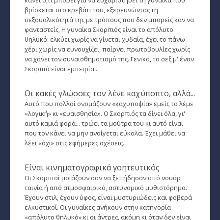
κάνει ό,τι μπορεί για να ευχαριστήσει τη γυναίκα που
Ζώδια και μόδα
βρίσκεται στο κρεβάτι του, εξερευνώντας τη
σεξουαλικότητά της με τρόπους που δεν μπορείς καν να
­Ζώδια και ταξίδια
φανταστείς. Η γυναίκα Σκορπιός είναι το απόλυτο
θηλυκό: ελκύει χωρίς να γίνεται χυδαία, έχει το πάνω
­Ζώδια και οικογένεια
χέρι χωρίς να ευνουχίζει, παίρνει πρωτοβουλίες χωρίς
να χάνει τον συναισθηματισμό της. Γενικά, το σεξ μ' έναν
­Ζώδια και αθλητισμός
Σκορπιό είναι εμπειρία...
­Ζώδια και διάσημοι
Οι κακές γλώσσες τον λένε καχύποπτο, αλλά...
Gossip και αλλά...
Αυτό που πολλοί ονομάζουν «καχυποψία» εμείς το λέμε
«λογική» κι «ευαισθησία». Ο Σκορπιός τα δίνει όλα, γι'
Ευ Ζην
αυτό καμιά φορά... τρώει τα μούτρα του κι αυτό είναι
που τον κάνει να μην ανοίγεται εύκολα. Έχει μάθει να
Αυτογνωσία
λέει «όχι» στις εφήμερες σχέσεις.
Εναλλακτικές Θεραπείες
Είναι κινηματογραφικά γοητευτικός
Οι Σκορπιοί μοιάζουν σαν να ξεπήδησαν από νουάρ
SecretTV
ταινία ή από ατμοσφαιρικό, αστυνομικό μυθιστόρημα.
Έχουν στιλ, έχουν ύφος, είναι μυστυριώδεις και φοβερά
ελκυστικοί. Οι γυναίκες ανήκουν στην κατηγορία
Μαθήματα Αστρολογίας
«απόλυτο θηλυκό» κι οι άντρες, ακόμη κι όταν δεν είναι