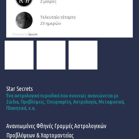
2 μοίρες
Τελευταίο τέταρτο
23 ημερών
Powered by
Saxum
Star Secrets
Ένα αστρολογικό περιοδικό που συνεχώς ανανεώνεται με
Ζώδια, Προβλέψεις, Ονειροκρίτη, Αστρολογία, Μεταφυσικά,
Πλανητικά, κ.α.
Ανανεωμένες Φθηνές Γραμμές Αστρολογικών
Προβλέψεων & Χαρτομαντείας