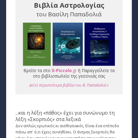
Βιβλία Αστρολογίας
Εύρεση Ωροσκόπου
του Βασίλη Παπαδολιά
Αστρολογικός Χάρτης
Αστρολογία
Ονειροκρίτης
Μεταφυσική
Βρείτε τα στο
il-Piccolo
.gr
ή Παραγγείλετε τα
StarLife
στο βιβλιοπωλείο της γειτονιάς σας
Δείτε περισσότερα βιβλία του Β. Παπαδολιά »
­Τα Άστρα αλλιώς
Ζώδια και διασκέσαση
...και η λέξη «πάθος» έχει για συνώνυμο τη
Ζώδια και δυσκολίες
λέξη «Σκορπιός» στα λεξικά
Ζώδια και έρωτας
Δεν απλώς ερωτικός κι αισθησιακός. Είναι ένα επίπεδο
πάνω απ' ό,τι έχεις συνηθίσει. Ο άντρας Σκορπιός θα