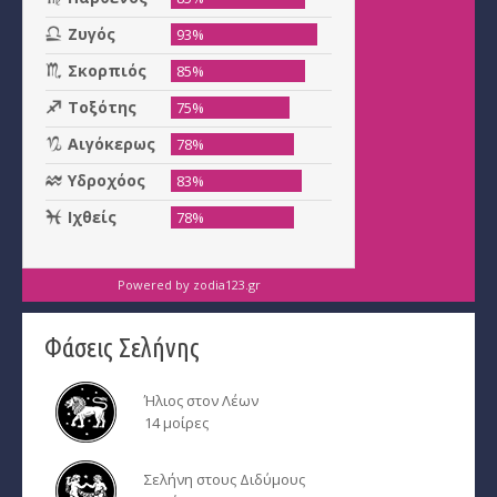
Powered by
zodia123.gr
Φάσεις Σελήνης
Ήλιος στον Λέων
14 μοίρες
Σελήνη στους Διδύμους