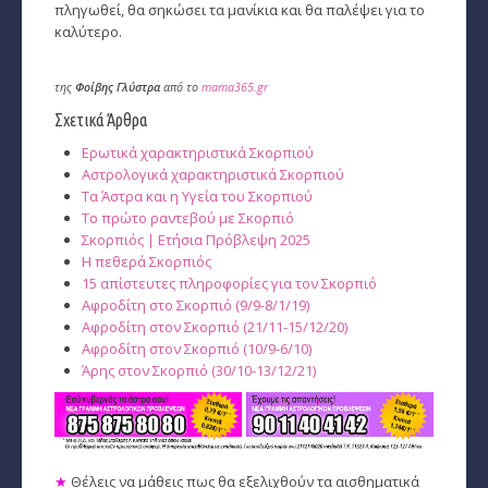
πληγωθεί, θα σηκώσει τα μανίκια και θα παλέψει για το
καλύτερο.
της
Φοίβης Γλύστρα
από το
mama365.gr
Σχετικά Άρθρα
Ερωτικά χαρακτηριστικά Σκορπιού
Αστρολογικά χαρακτηριστικά Σκορπιού
Τα Άστρα και η Υγεία του Σκορπιού
Το πρώτο ραντεβού με Σκορπιό
Σκορπιός | Ετήσια Πρόβλεψη 2025
Η πεθερά Σκορπιός
15 απίστευτες πληροφορίες για τον Σκορπιό
Αφροδίτη στο Σκορπιό (9/9-8/1/19)
Αφροδίτη στον Σκορπιό (21/11-15/12/20)
Αφροδίτη στον Σκορπιό (10/9-6/10)
Άρης στον Σκορπιό (30/10-13/12/21)
★
Θέλεις να μάθεις πως θα εξελιχθούν τα αισθηματικά