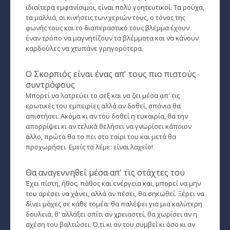
ιδιαίτερα εμφανίσιμοι, είναι πολύ γοητευτικοί. Τα ρούχα,
Ταρώ, Μεταφυσική, κ.α.
τα μαλλιά, οι κινήσεις των χεριών τους, ο τόνος της
φωνής τους και το διαπεραστικό τους βλέμμα έχουν
Πλανητική Ενημέρωση (αρχείο)
έναν τρόπο να μαγνητίζουν τα βλέμματα και να κάνουν
καρδούλες να χτυπάνε γρηγορότερα.
Ο Σκορπιός είναι ένας απ' τους πιο πιστούς
συντρόφους
Μπορεί να λατρεύει το σεξ και να ζει μέσα απ' τις
ερωτικές του εμπειρίες αλλά αν δοθεί, σπάνια θα
απιστήσει. Ακόμα κι αν του δοθεί η ευκαιρία, θα την
απορρίψει κι αν τελικά θελήσει να γνωρίσει κάποιον
άλλο, πρώτα θα το πει στο ταίρι του και μετά θα
προχωρήσει. Εμείς τα λέμε: είναι λαχείο!
Θα αναγεννηθεί μέσα απ' τις στάχτες του
Έχει πίστη, ήθος, πάθος και ενέργεια και, μπορεί να μην
του αρέσει να χάνει, αλλά αν πέσει, θα σηκωθεί. Ξέρει να
δίνει μάχες σε κάθε τομέα: θα παλέψει για μια καλύτερη
δουλειά, θ' αλλάξει σπίτι αν χρειαστεί, θα χωρίσει αν η
σχέση του βαλτώσει. Ό,τι κι αν του συμβεί κι όσο κι αν