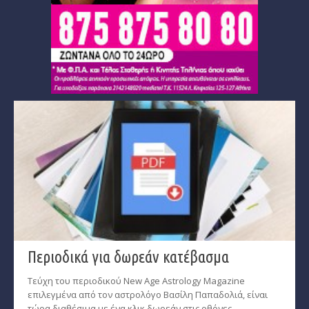
Περιοδικά για δωρεάν κατέβασμα
Τεύχη του περιοδικού New Age Astrology Magazine
επιλεγμένα από τον αστρολόγο Βασίλη Παπαδολιά, είναι
τώρα διαθέσιμα με ένα κλικ δωρεάν στις οθόνες...