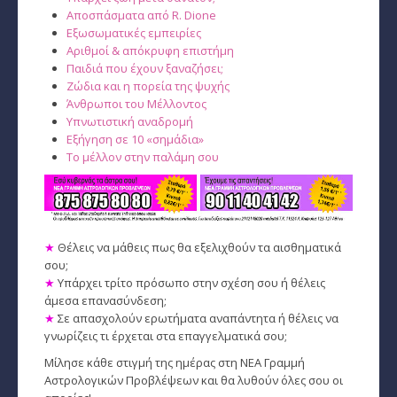
Αποσπάσματα από R. Dione
Εξωσωματικές εμπειρίες
Αριθμοί & απόκρυφη επιστήμη
Παιδιά που έχουν ξαναζήσει;
Ζώδια και η πορεία της ψυχής
Άνθρωποι του Μέλλοντος
Υπνωτιστική αναδρομή
Εξήγηση σε 10 «σημάδια»
Το μέλλον στην παλάμη σου
★
Θέλεις να μάθεις πως θα εξελιχθούν τα αισθηματικά
σου;
★
Υπάρχει τρίτο πρόσωπο στην σχέση σου ή θέλεις
άμεσα επανασύνδεση;
★
Σε απασχολούν ερωτήματα αναπάντητα ή θέλεις να
γνωρίζεις τι έρχεται στα επαγγελματικά σου;
Μίλησε κάθε στιγμή της ημέρας στη ΝΕΑ Γραμμή
Αστρολογικών Προβλέψεων και θα λυθούν όλες σου οι