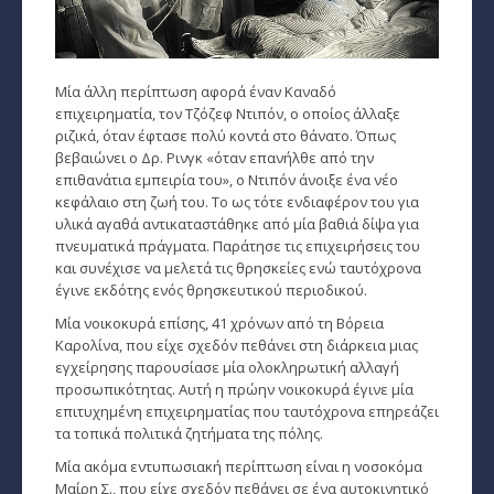
Ταρώ, Μεταφυσική, κ.α.
Πλανητική Ενημέρωση (αρχείο)
Μία άλλη περίπτωση αφορά έναν Καναδό
επιχειρηματία, τον Τζόζεφ Ντιπόν, ο οποίος άλλαξε
ριζικά, όταν έφτασε πολύ κοντά στο θάνατο. Όπως
βεβαιώνει ο Δρ. Ρινγκ «όταν επανήλθε από την
επιθανάτια εμπειρία του», ο Ντιπόν άνοιξε ένα νέο
κεφάλαιο στη ζωή του. Το ως τότε ενδιαφέρον του για
υλικά αγαθά αντικαταστάθηκε από μία βαθιά δίψα για
πνευματικά πράγματα. Παράτησε τις επιχειρήσεις του
και συνέχισε να μελετά τις θρησκείες ενώ ταυτόχρονα
έγινε εκδότης ενός θρησκευτικού περιοδικού.
Μία νοικοκυρά επίσης, 41 χρόνων από τη Βόρεια
Καρολίνα, που είχε σχεδόν πεθάνει στη διάρκεια μιας
εγχείρησης παρουσίασε μία ολοκληρωτική αλλαγή
προσωπικότητας. Αυτή η πρώην νοικοκυρά έγινε μία
επιτυχημένη επιχειρηματίας που ταυτόχρονα επηρεάζει
τα τοπικά πολιτικά ζητήματα της πόλης.
Μία ακόμα εντυπωσιακή περίπτωση είναι η νοσοκόμα
Μαίρη Σ., που είχε σχεδόν πεθάνει σε ένα αυτοκινητικό