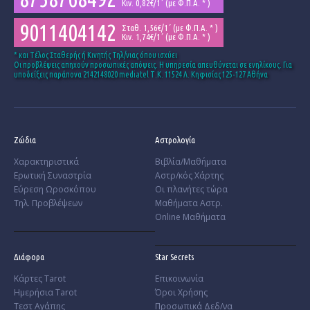
Κιν. 0,82€/1΄ (με Φ.Π.Α. * )
9011404142
Σταθ. 1,56€/1΄ (με Φ.Π.Α. * )
Κιν. 1,74€/1΄ (με Φ.Π.Α. * )
* και Tέλος Σταθερής ή Κινητής Τηλ/νιας όπου ισχύει
Οι προβλέψεις απηχούν προσωπικές απόψεις. Η υπηρεσία απευθύνεται σε ενηλίκους. Για
υποδείξεις παράπονα 2142148020 mediatel Τ.Κ. 11524 Λ. Κηφισίας 125-127 Αθήνα
Ζώδια
Αστρολογία
Χαρακτηριστικά
Βιβλία/Μαθήματα
­Ερωτική Συναστρία
Αστρ/κός Χάρτης
­Εύρεση Ωροσκόπου
Οι πλανήτες τώρα
Τηλ. Προβλέψεων
Μαθήματα Αστρ.
Online Μαθήματα
Διάφορα
Star Secrets
Κάρτες Tarot
Επικοινωνία
Ημερήσια Tarot
Όροι Χρήσης
Τεστ Αγάπης
Προσωπικά Δεδ/να