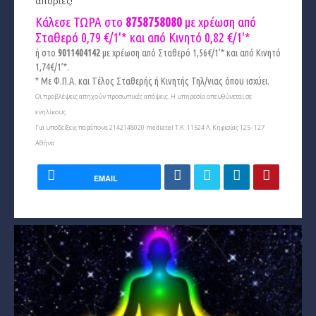
απορίες!
Κάλεσε ΤΩΡΑ στο
8758758080
με χρέωση από
Σταθερό 0,79 €/1'* και από Κινητό
0,82 €/1'*
ή στο
9011404142
με χρέωση από Σταθερό 1,56€/1’* και από Κινητό
1,74€/1’*.
* Με Φ.Π.Α. και Tέλος Σταθερής ή Κινητής Τηλ/νιας όπου ισχύει.
Οι προβλέψεις απηχούν προσωπικές απόψεις. Η υπηρεσία απευθύνεται σε
ενηλίκους.
Για υποδείξεις παράπονα 2142148020 mediatel Τ.Κ. 11524 Λ. Κηφισίας 125- 127
Αθήνα
EMAIL