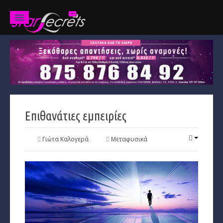
Ζώδια
Προβλέψεις
Ετήσιες
Επιθανάτιες εμπειρίες
Χαρακτηριστικά
Κριός
Γιώτα Καλογερά
Μεταφυσικά
Ταύρος
Δίδυμοι
Καρκίνος
Λέων