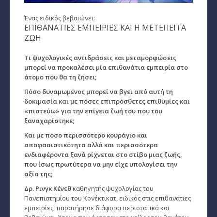
Παρθένος
Ένας ειδικός βεβαιώνει:
ΕΠΙΘΑΝΑΤΙΕΣ ΕΜΠΕΙΡΙΕΣ ΚΑΙ Η ΜΕΤΕΠΕΙΤΑ
ΖΩΗ
Ζυγός
Σκορπιός
Tι ψυχολογικές αντιδράσεις και μεταμορφώσεις
μπορεί να προκαλέσει μία επιθανάτια εμπειρία στο
άτομο που θα τη ζήσει;
Τοξότης
Πόσο δυναμωμένος μπορεί να βγει από αυτή τη
Αιγόκερως
δοκιμασία και με πόσες επιπρόσθετες επιθυμίες και
«πιστεύω» για την επίγεια ζωή του που του
Υδροχόος
ξαναχαρίστηκε;
Και με πόσο περισσότερο κουράγιο και
Ιχθείς
αποφασιστικότητα αλλά και περισσότερα
ενδιαφέροντα ξανά ρίχνεται στο στίβο μιας ζωής,
Ινδιάνικο Ωροσκόπιο
που ίσως πρωτύτερα να μην είχε υπολογίσει την
αξία της;
Κέλτικο Ωροσκόπιο
Δρ. Ρινγκ Κένεθ
καθηγητής ψυχολογίας του
Κινέζικο Ωροσκόπιο
Πανεπιστημίου του Κονέκτικατ, ειδικός στις επιθανάτιες
εμπειρίες, παρατήρησε διάφορα περιστατικά και
Ερωτική Συναστρία