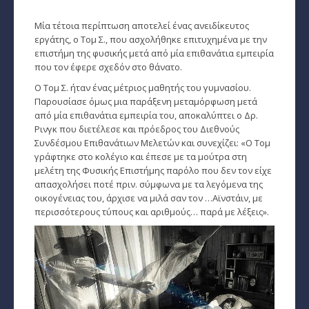
Ζώδια και μόδα
Μία τέτοια περίπτωση αποτελεί ένας ανειδίκευτος
­Ζώδια και ταξίδια
εργάτης, ο Τομ Σ., που ασχολήθηκε επιτυχημένα με την
επιστήμη της φυσικής μετά από μία επιθανάτια εμπειρία
­Ζώδια και οικογένεια
που τον έφερε σχεδόν στο θάνατο.
­Ζώδια και αθλητισμός
Ο Τομ Σ. ήταν ένας μέτριος μαθητής του γυμνασίου.
Παρουσίασε όμως μια παράξενη μεταμόρφωση μετά
­Ζώδια και διάσημοι
από μία επιθανάτια εμπειρία του, αποκαλύπτει ο Δρ.
Ρινγκ που διετέλεσε και πρόεδρος του Διεθνούς
Gossip και αλλά...
Συνδέσμου Επιθανάτιων Μελετών και συνεχίζει: «Ο Τομ
γράφτηκε στο κολέγιο και έπεσε με τα μούτρα στη
μελέτη της Φυσικής Επιστήμης παρόλο που δεν τον είχε
Ευ Ζην
απασχολήσει ποτέ πριν. σύμφωνα με τα λεγόμενα της
Αυτογνωσία
οικογένειας του, άρχισε να μιλά σαν τον …Αϊνστάιν, με
περισσότερους τύπους και αριθμούς… παρά με λέξεις».
Εναλλακτικές Θεραπείες
SecretTV
Μαθήματα Αστρολογίας