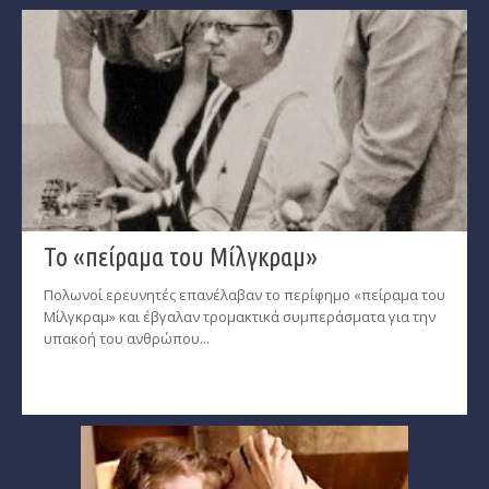
Το «πείραμα του Μίλγκραμ»
Πολωνοί ερευνητές επανέλαβαν το περίφημο «πείραμα του
Μίλγκραμ» και έβγαλαν τρομακτικά συμπεράσματα για την
υπακοή του ανθρώπου...