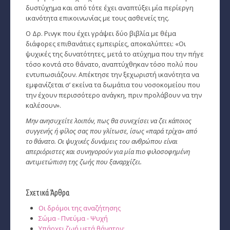
δυστύχημα και από τότε έχει αναπτύξει μία περίεργη
ικανότητα επικοινωνίας με τους ασθενείς της.
Ο Δρ. Ρινγκ που έχει γράψει δύο βιβλία με θέμα
διάφορες επιθανάτιες εμπειρίες, αποκαλύπτει: «Οι
ψυχικές της δυνατότητες, μετά το ατύχημα που την πήγε
τόσο κοντά στο θάνατο, αναπτύχθηκαν τόσο πολύ που
εντυπωσιάζουν. Απέκτησε την ξεχωριστή ικανότητα να
εμφανίζεται σ’ εκείνα τα δωμάτια του νοσοκομείου που
την έχουν περισσότερο ανάγκη, πριν προλάβουν να την
καλέσουν».
Μην ανησυχείτε λοιπόν, πως θα συνεχίσει να ζει κάποιος
συγγενής ή φίλος σας που γλίτωσε, ίσως «παρά τρίχα» από
το θάνατο. Οι ψυχικές δυνάμεις του ανθρώπου είναι
απεριόριστες και συνηγορούν για μία πιο φιλοσοφημένη
αντιμετώπιση της ζωής που ξαναρχίζει.
Σχετικά Άρθρα
Οι δρόμοι της αναζήτησης
Σώμα - Πνεύμα - Ψυχή
Υπάρχει ζωή μετά θάνατον;