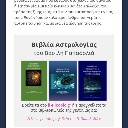
βεβαιώνει. Άτομα που έφτασαν στο χείλος του θανάτου
ή έζησαν μία εμπειρία κλινικού θανάτου άλλαξαν τον
Εύρεση Ωροσκόπου
τρόπο της ζωής τους μετά την αποκατάσταση της υγείας
τους. Ξανά γύρισαν καλύτεροι άνθρωποι, γεμάτοι
Αστρολογικός Χάρτης
αυτοπεποίθηση και με μια νέα αίσθηση της τύχης.
Αστρολογία
Βιβλία Αστρολογίας
Ονειροκρίτης
του Βασίλη Παπαδολιά
Μεταφυσική
StarLife
­Τα Άστρα αλλιώς
Ζώδια και διασκέσαση
Ζώδια και δυσκολίες
Βρείτε τα στο
il-Piccolo
.gr
ή Παραγγείλετε τα
στο βιβλιοπωλείο της γειτονιάς σας
Ζώδια και έρωτας
Δείτε περισσότερα βιβλία του Β. Παπαδολιά »