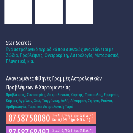
Star Secrets
Ένα αστρολογικό περιοδικό που συνεχώς ανανεώνεται με
Ζώδια, Προβλέψεις, Ονειροκρίτη, Αστρολογία, Μεταφυσικά,
Πλανητικά, κ.α.
Ανανεωμένες Φθηνές Γραμμές Αστρολογικών
Προβλέψεων & Χαρτομαντείας
Προβλέψεις, Συναστρίες, Αστρολογικός Χάρτης, Τράπουλες, Ερμηνεία,
Κάρτες Αγγέλων, Χαλ, Τσιγγάνικη, Απλή, Λένορμαν, Σφίγγα, Ρούνοι,
Αριθμολογία, Ταρώ και Αστρολογική Ταρώ
8758758080
Σταθ. 0,79€/1΄ (με Φ.Π.Α. * )
Κιν. 0,82€/1΄ (με Φ.Π.Α. * )
8758768492
Σταθ. 0,79€/1΄ (με Φ.Π.Α. * )