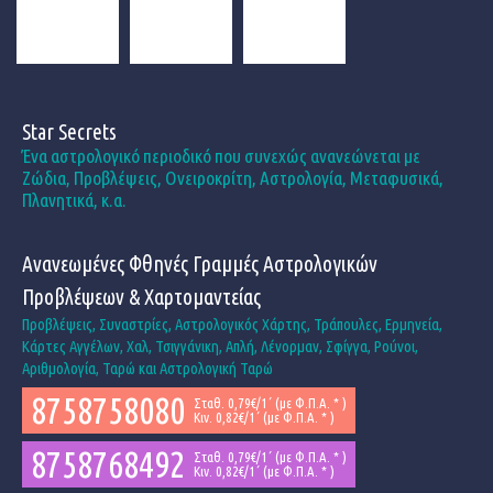
Star Secrets
Ένα αστρολογικό περιοδικό που συνεχώς ανανεώνεται με
Ζώδια, Προβλέψεις, Ονειροκρίτη, Αστρολογία, Μεταφυσικά,
Πλανητικά, κ.α.
Ανανεωμένες Φθηνές Γραμμές Αστρολογικών
Προβλέψεων & Χαρτομαντείας
Προβλέψεις, Συναστρίες, Αστρολογικός Χάρτης, Τράπουλες, Ερμηνεία,
Κάρτες Αγγέλων, Χαλ, Τσιγγάνικη, Απλή, Λένορμαν, Σφίγγα, Ρούνοι,
Αριθμολογία, Ταρώ και Αστρολογική Ταρώ
8758758080
Σταθ. 0,79€/1΄ (με Φ.Π.Α. * )
Κιν. 0,82€/1΄ (με Φ.Π.Α. * )
8758768492
Σταθ. 0,79€/1΄ (με Φ.Π.Α. * )
Κιν. 0,82€/1΄ (με Φ.Π.Α. * )