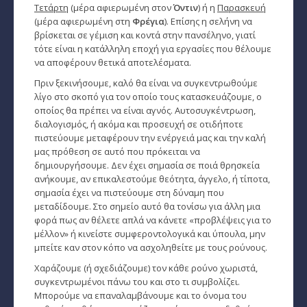
Τετάρτη
(μέρα αφιερωμένη στον
Όντιν
) ή η
Παρασκευή
(μέρα αφιερωμένη στη
Φρέγια
). Επίσης η σελήνη να
βρίσκεται σε γέμιση και κοντά στην πανσέληνο, γιατί
τότε είναι η κατάλληλη εποχή για εργασίες που θέλουμε
να αποφέρουν θετικά αποτελέσματα.
Πριν ξεκινήσουμε, καλό θα είναι να συγκεντρωθούμε
λίγο στο σκοπό για τον οποίο τους κατασκευάζουμε, ο
οποίος θα πρέπει να είναι αγνός. Αυτοσυγκέντρωση,
διαλογισμός, ή ακόμα και προσευχή σε οτιδήποτε
πιστεύουμε μεταφέρουν την ενέργειά μας και την καλή
μας πρόθεση σε αυτό που πρόκειται να
δημιουργήσουμε. Δεν έχει σημασία σε ποιά θρησκεία
ανήκουμε, αν επικαλεστούμε θεότητα, άγγελο, ή τίποτα,
σημασία έχει να πιστεύουμε στη δύναμη που
μεταδίδουμε. Στο σημείο αυτό θα τονίσω για άλλη μια
φορά πως αν θέλετε απλά να κάνετε «προβλέψεις για το
μέλλον» ή κινείστε συμφεροντολογικά και ύπουλα, μην
μπείτε καν στον κόπο να ασχοληθείτε με τους ρούνους.
Χαράζουμε (ή σχεδιάζουμε) τον κάθε ρούνο χωριστά,
συγκεντρωμένοι πάνω του και στο τι συμβολίζει.
Μπορούμε να επαναλαμβάνουμε και το όνομα του