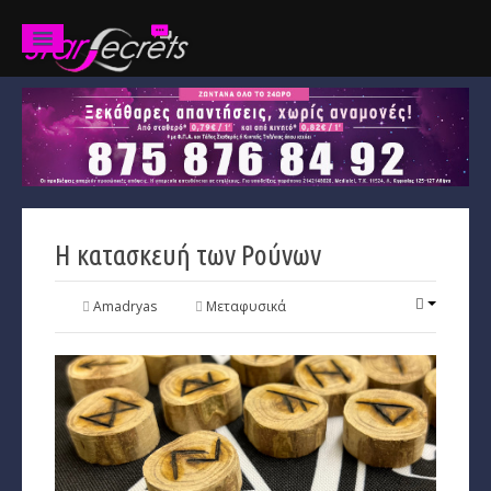
Ζώδια
Προβλέψεις
Ετήσιες
Η κατασκευή των Ρούνων
Χαρακτηριστικά
Κριός
Amadryas
Μεταφυσικά
Ταύρος
Δίδυμοι
Καρκίνος
Λέων