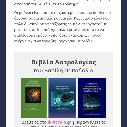
απόδοσή του; Αυτό είναι το ερώτημα.
Εύρεση Ωροσκόπου
Οι ρούνοι είναι απο τα αρχαιότερα μέσα που διαθέτει ο
άνθρωπος για μαντεία και μαγεία. Και γι αυτό είναι και
Αστρολογικός Χάρτης
πολύ δυνατοί. Αποφασίζοντας λοιπόν να εργαστούμε
μαζί τους, δε θα υπήρχε καλύτερη κίνηση απο το να
Αστρολογία
διαθέσουμε χρόνο, κόπο, όρεξη και κυρίως πολλή
ενέργεια για να τους δημιουργήσουμε οι ίδιοι!
Ονειροκρίτης
Μεταφυσική
Βιβλία Αστρολογίας
του Βασίλη Παπαδολιά
StarLife
­Τα Άστρα αλλιώς
Ζώδια και διασκέσαση
Ζώδια και δυσκολίες
Ζώδια και έρωτας
Βρείτε τα στο
il-Piccolo
.gr
ή Παραγγείλετε τα