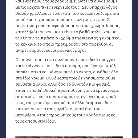
καθενός καθώς τους χαράζουμε, ώστε να συνδεθούμε
με τις αρχετυπικές ενέργειές τους. Δεν υπάρχει λόγος
βιασύνης, άλλωστε είναι κάτι που κατασκευάζουμε μια
φορά και το χρησιμοποιούμε σε όλη μας τη ζωή. Σε
περίπτωση που αποφασίσουμε να τους χρωματίσουμε,
καταλληλότερα χρώματα είναι το
βαθύ μπλε
- χρώμα
του Όντιν, το
πράσινο
- χρώμα της Φρέγιας ή ακόμα και
το
κόκκινο
, το οποίο προτιμούσαν στο παρελθόν οι
άντρες σαμάνοι και οι ρουνικοί μάγοι.
Οι ρούνοι πρέπει να φυλάσσονται σε ειδικό πουγγάκι
και να ρίχνονται σε ειδικό ύφασμα, που έχουμε φτιάξει
αποκλειστικά και μόνο γι αυτό το σκοπό, συνήθως όλα
στο ίδιο χρώμα. Θυμόμαστε πως δε χρησιμοποιούμε
συνθετικά υλικά, αλλά όσο το δυνατόν πιο φυσικά.
Επίσης επειδή βασική προϋπόθεση για να εργαστούμε
με αυτούς είναι ο συντονισμός της ενέργειάς μας μαζί
τους, τους κρατάμε μακριά από άλλα άτομα και δεν
επιτρέπουμε να τους αγγίζουν, γιατί έτσι τους
μεταφέρουν τους προσωπικούς τους κραδασμούς και
τους αποσυντονίζουν.