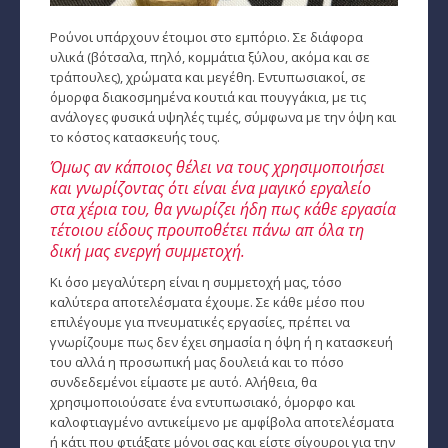
Παρθένος
Ρούνοι υπάρχουν έτοιμοι στο εμπόριο. Σε διάφορα
υλικά (βότσαλα, πηλό, κομμάτια ξύλου, ακόμα και σε
τράπουλες), χρώματα και μεγέθη. Εντυπωσιακοί, σε
Ζυγός
όμορφα διακοσμημένα κουτιά και πουγγάκια, με τις
ανάλογες φυσικά υψηλές τιμές, σύμφωνα με την όψη και
Σκορπιός
το κόστος κατασκευής τους.
Τοξότης
Όμως αν κάποιος θέλει να τους χρησιμοποιήσει
και γνωρίζοντας ότι είναι ένα μαγικό εργαλείο
Αιγόκερως
στα χέρια του, θα γνωρίζει ήδη πως κάθε εργασία
τέτοιου είδους προυποθέτει πάνω απ όλα τη
Υδροχόος
δική μας ενεργή συμμετοχή.
Κι όσο μεγαλύτερη είναι η συμμετοχή μας, τόσο
Ιχθείς
καλύτερα αποτελέσματα έχουμε. Σε κάθε μέσο που
επιλέγουμε για πνευματικές εργασίες, πρέπει να
Ινδιάνικο Ωροσκόπιο
γνωρίζουμε πως δεν έχει σημασία η όψη ή η κατασκευή
του αλλά η προσωπική μας δουλειά και το πόσο
Κέλτικο Ωροσκόπιο
συνδεδεμένοι είμαστε με αυτό. Αλήθεια, θα
χρησιμοποιούσατε ένα εντυπωσιακό, όμορφο και
Κινέζικο Ωροσκόπιο
καλοφτιαγμένο αντικείμενο με αμφίβολα αποτελέσματα
ή κάτι που φτιάξατε μόνοι σας και είστε σίγουροι για την
Ερωτική Συναστρία