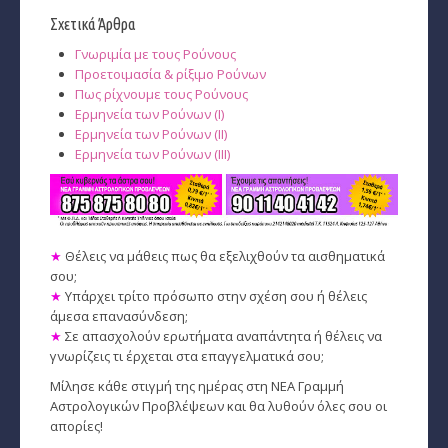
Σχετικά Άρθρα
Γνωριμία με τους Ρούνους
Προετοιμασία & ρίξιμο Ρούνων
Πως ρίχνουμε τους Ρούνους
Ερμηνεία των Ρούνων (I)
Ερμηνεία των Ρούνων (II)
Ερμηνεία των Ρούνων (III)
★
Θέλεις να μάθεις πως θα εξελιχθούν τα αισθηματικά
σου;
★
Υπάρχει τρίτο πρόσωπο στην σχέση σου ή θέλεις
άμεσα επανασύνδεση;
★
Σε απασχολούν ερωτήματα αναπάντητα ή θέλεις να
γνωρίζεις τι έρχεται στα επαγγελματικά σου;
Μίλησε κάθε στιγμή της ημέρας στη ΝΕΑ Γραμμή
Αστρολογικών Προβλέψεων και θα λυθούν όλες σου οι
απορίες!