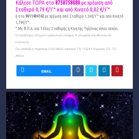
Κάλεσε ΤΩΡΑ στο
8758758080
με χρέωση από
Σταθερό 0,79 €/1'* και από Κινητό
0,82 €/1'*
ή στο
9011404142
με χρέωση από Σταθερό 1,56€/1’* και από Κινητό
1,74€/1’*.
* Με Φ.Π.Α. και Tέλος Σταθερής ή Κινητής Τηλ/νιας όπου ισχύει.
Οι προβλέψεις απηχούν προσωπικές απόψεις. Η υπηρεσία απευθύνεται σε
ενηλίκους.
Για υποδείξεις παράπονα 2142148020 mediatel Τ.Κ. 11524 Λ. Κηφισίας 125- 127
Αθήνα
EMAIL