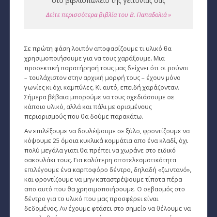
στο βιβλιοπωλείο της γειτονιάς σας
Ζώδια και μόδα
Δείτε περισσότερα βιβλία του Β. Παπαδολιά »
­Ζώδια και ταξίδια
­Ζώδια και οικογένεια
Σε πρώτη φάση λοιπόν αποφασίζουμε τι υλικό θα
χρησιμοποιήσουμε για να τους χαράξουμε. Μια
­Ζώδια και αθλητισμός
προσεκτική παρατήρησή τους μας δείχνει ότι οι ρούνοι
– τουλάχιστον στην αρχική μορφή τους – έχουν μόνο
­Ζώδια και διάσημοι
γωνίες κι όχι καμπύλες. Κι αυτό, επειδή χαράζονταν.
Σήμερα βέβαια μπορούμε να τους σχεδιάσουμε σε
Gossip και αλλά...
κάποιο υλικό, αλλά και πάλι με ορισμένους
περιορισμούς που θα δούμε παρακάτω.
Ευ Ζην
Αν επιλέξουμε να δουλέψουμε σε ξύλο, φροντίζουμε να
Αυτογνωσία
κόψουμε 25 όμοια κυκλικά κομμάτια απο ένα κλαδί, όχι
πολύ μεγάλα γιατι θα πρέπει να χωράνε στο ειδικό
Εναλλακτικές Θεραπείες
σακουλάκι τους. Για καλύτερη αποτελεσματικότητα
επιλέγουμε ένα καρποφόρο δέντρο, δηλαδή «ζωντανό»,
SecretTV
και φροντίζουμε να μην καταστρέψουμε τίποτα πέρα
απο αυτό που θα χρησιμοποιήσουμε. Ο σεβασμός στο
δέντρο για το υλικό που μας προσφέρει είναι
Μαθήματα Αστρολογίας
δεδομένος. Αν έχουμε φτάσει στο σημείο να θέλουμε να