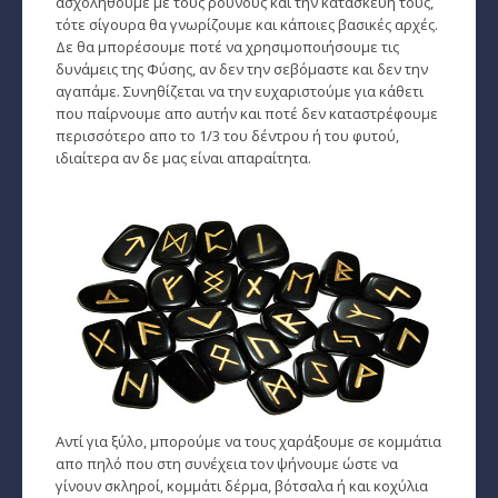
ασχοληθούμε με τους ρούνους και την κατασκευή τους,
Ταρώ, Μεταφυσική, κ.α.
τότε σίγουρα θα γνωρίζουμε και κάποιες βασικές αρχές.
Δε θα μπορέσουμε ποτέ να χρησιμοποιήσουμε τις
δυνάμεις της Φύσης, αν δεν την σεβόμαστε και δεν την
Πλανητική Ενημέρωση (αρχείο)
αγαπάμε. Συνηθίζεται να την ευχαριστούμε για κάθετι
που παίρνουμε απο αυτήν και ποτέ δεν καταστρέφουμε
περισσότερο απο το 1/3 του δέντρου ή του φυτού,
ιδιαίτερα αν δε μας είναι απαραίτητα.
Αντί για ξύλο, μπορούμε να τους χαράξουμε σε κομμάτια
απο πηλό που στη συνέχεια τον ψήνουμε ώστε να
γίνουν σκληροί, κομμάτι δέρμα, βότσαλα ή και κοχύλια