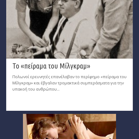
Το «πείραμα του Μίλγκραμ»
Πολωνοί ερευνητές επανέλαβαν το περίφημο «πείραμα του
Μίλγκραμ» και έβγαλαν τρομακτικά συμπεράσματα για την
υπακοή του ανθρώπου...