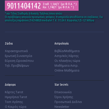
9011404142
Σταθ. 1,56€/1΄ (με Φ.Π.Α. * )
Κιν. 1,74€/1΄ (με Φ.Π.Α. * )
* και Tέλος Σταθερής ή Κινητής Τηλ/νιας όπου ισχύει
Οι προβλέψεις απηχούν προσωπικές απόψεις. Η υπηρεσία απευθύνεται σε ενηλίκους. Για
υποδείξεις παράπονα 2142148020 mediatel Τ.Κ. 11524 Λ. Κηφισίας 125-127 Αθήνα
Ζώδια
Αστρολογία
Χαρακτηριστικά
Βιβλία/Μαθήματα
­Ερωτική Συναστρία
Αστρ/κός Χάρτης
­Εύρεση Ωροσκόπου
Οι πλανήτες τώρα
Τηλ. Προβλέψεων
Μαθήματα Αστρ.
Online Μαθήματα
Διάφορα
Star Secrets
Κάρτες Tarot
Επικοινωνία
Ημερήσια Tarot
Όροι Χρήσης
Τεστ Αγάπης
Προσωπικά Δεδ/να
Ο Καιρός τώρα
Newsletter