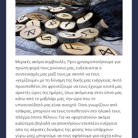
Μερικές ακόμα συμβουλές: Πριν χρησιμοποιήσουμε για
πρώτη φορά τους ρούνους μας, ενδείκνυται ο
συντονισμός μας μαζί τους με σκοπό να τους
«γεμίζουμε» με τη δύναμη της δικής μας ενέργειας. Αυτό
προϋποθέτει ότι φροντίζουμε να τους έχουμε κοντά μας
αρκετές ώρες της ημέρες, ίσως ακόμα και στον ύπνο μας
κάτω από το μαξιλάρι μας, την ώρα που το
υποσυνείδητό μας είναι ανοιχτό. Όσοι γνωρίζουν από
τσάκρας, μπορούν να τους τοποθετούν στο ηλιακό τους
πλέγμα όποτε θέλουν. Για να «φορτιστούν» ακόμα
καλύτερα (δηλαδή να αποκτήσουν επιπλέον ενέργεια
απο τις αόρατες δυνάμεις της φύσης που υπάρχουν
γύρω μας), μπορούμε να τους αφήσουμε μια νύχτα κάτω