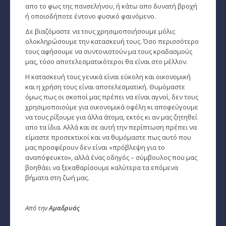
απο το φως της πανσελήνου, ή κάτω απο δυνατή βροχή
ή οποιοδήποτε έντονο φυσικό φαινόμενο.
Δε βιαζόμαστε να τους χρησιμοποιήσουμε μόλις
ολοκληρώσουμε την κατασκευή τους. Όσο περισσότερο
τους αφήσουμε να συντονιστούν μα τους κραδασμούς
μας, τόσο αποτελεσματικότεροι θα είναι στο μέλλον.
Η κατασκευή τους γενικά είναι εύκολη και οικονομική
και η χρήση τους είναι αποτελεσματική. Θυμόμαστε
όμως πως οι σκοποί μας πρέπει να είναι αγνοί, δεν τους
χρησιμοποιούμε για οικονομικά οφέλη κι αποφεύγουμε
να τους ρίξουμε για άλλα άτομα, εκτός κι αν μας ζητηθεί
απο τα ίδια. Αλλά και σε αυτή την περίπτωση πρέπει να
είμαστε προσεκτικοί και να θυμόμαστε πως αυτό που
μας προσφέρουν δεν είναι «πρόβλεψη για το
αναπόφευκτο», αλλά ένας οδηγός – σύμβουλος που μας
βοηθάει να ξεκαθαρίσουμε καλύτερα τα επόμενα
βήματα στη ζωή μας.
Από την
Αμαδρυάς