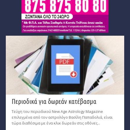
Περιοδικά για δωρεάν κατέβασμα
Τεύχη του περιοδικού New Age Astrology Magazine
επιλεγμένα από τον αστρολόγο Βασίλη Παπαδολιά, είναι
τώρα διαθέσιμα με ένα κλικ δωρεάν στις οθόνες...