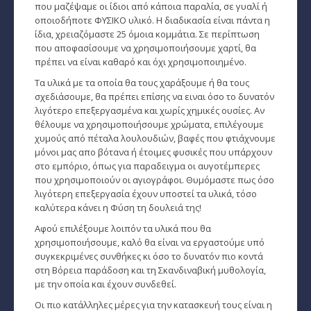
που μαζέψαμε οι ίδιοι από κάποια παραλία, σε γυαλί ή
οποιοδήποτε ΦΥΣΙΚΟ υλικό. Η διαδικασία είναι πάντα η
ίδια, χρειαζόμαστε 25 όμοια κομμάτια. Σε περίπτωση
που αποφασίσουμε να χρησιμοποιήσουμε χαρτί, θα
πρέπει να είναι καθαρό και όχι χρησιμοποιημένο.
Τα υλικά με τα οποία θα τους χαράξουμε ή θα τους
σχεδιάσουμε, θα πρέπει επίσης να ειναι όσο το δυνατόν
λιγότερο επεξεργασμένα και χωρίς χημικές ουσίες. Αν
θέλουμε να χρησιμοποιήσουμε χρώματα, επιλέγουμε
χυμούς από πέταλα λουλουδιών, βαφές που φτιάχνουμε
μόνοι μας απο βότανα ή έτοιμες φυσικές που υπάρχουν
στο εμπόριο, όπως για παραδειγμα οι αυγοτέμπερες
που χρησιμοποιούν οι αγιογράφοι. Θυμόμαστε πως όσο
λιγότερη επεξεργασία έχουν υποστεί τα υλικά, τόσο
καλύτερα κάνει η Φύση τη δουλειά της!
Αφού επιλέξουμε λοιπόν τα υλικά που θα
χρησιμοποιήσουμε, καλό θα είναι να εργαστούμε υπό
συγκεκριμένες συνθήκες κι όσο το δυνατόν πιο κοντά
στη Βόρεια παράδοση και τη Σκανδιναβική μυθολογία,
με την οποία και έχουν συνδεθεί.
Οι πιο κατάλληλες μέρες για την κατασκευή τους είναι η