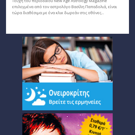
Τεύχη του περιοδικού New Age Astrology Magazine
επιλεγμένα από τον αστρολόγο Βασίλη Παπαδολιά, είναι
τώρα διαθέσιμα με ένα κλικ δωρεάν στις οθόνες...