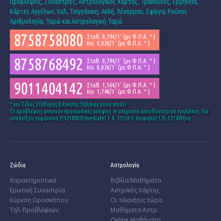
Προβλέψεις, Συναστρίες, Αστρολογικός Χάρτης, Τράπουλες, Ερμηνεία,
Κάρτες Αγγέλων, Χαλ, Τσιγγάνικη, Απλή, Λένορμαν, Σφίγγα, Ρούνοι,
Αριθμολογία, Ταρώ και Αστρολογική Ταρώ
8758758080
Σταθ. 0,79€/1΄ (με Φ.Π.Α. * )
Κιν. 0,82€/1΄ (με Φ.Π.Α. * )
8758768492
Σταθ. 0,79€/1΄ (με Φ.Π.Α. * )
Κιν. 0,82€/1΄ (με Φ.Π.Α. * )
9011404142
Σταθ. 1,56€/1΄ (με Φ.Π.Α. * )
Κιν. 1,74€/1΄ (με Φ.Π.Α. * )
* και Tέλος Σταθερής ή Κινητής Τηλ/νιας όπου ισχύει
Οι προβλέψεις απηχούν προσωπικές απόψεις. Η υπηρεσία απευθύνεται σε ενηλίκους. Για
υποδείξεις παράπονα 2142148020 mediatel Τ.Κ. 11524 Λ. Κηφισίας 125-127 Αθήνα
Ζώδια
Αστρολογία
Χαρακτηριστικά
Βιβλία/Μαθήματα
­Ερωτική Συναστρία
Αστρ/κός Χάρτης
­Εύρεση Ωροσκόπου
Οι πλανήτες τώρα
Τηλ. Προβλέψεων
Μαθήματα Αστρ.
Online Μαθήματα