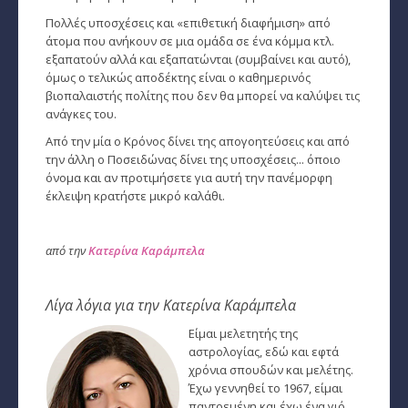
Ζώδια και μόδα
Πολλές υποσχέσεις και «επιθετική διαφήμιση» από
­Ζώδια και ταξίδια
άτομα που ανήκουν σε μια ομάδα σε ένα κόμμα κτλ.
εξαπατούν αλλά και εξαπατώνται (συμβαίνει και αυτό),
­Ζώδια και οικογένεια
όμως ο τελικώς αποδέκτης είναι ο καθημερινός
βιοπαλαιστής πολίτης που δεν θα μπορεί να καλύψει τις
­Ζώδια και αθλητισμός
ανάγκες του.
Από την μία ο Κρόνος δίνει της απογοητεύσεις και από
­Ζώδια και διάσημοι
την άλλη ο Ποσειδώνας δίνει της υποσχέσεις... όποιο
όνομα και αν προτιμήσετε για αυτή την πανέμορφη
Gossip και αλλά...
έκλειψη κρατήστε μικρό καλάθι.
Ευ Ζην
από την
Κατερίνα Καράμπελα
Αυτογνωσία
Εναλλακτικές Θεραπείες
Λίγα λόγια για την Κατερίνα Καράμπελα
Είμαι μελετητής της
SecretTV
αστρολογίας, εδώ και εφτά
χρόνια σπουδών και μελέτης.
Έχω γεννηθεί το 1967, είμαι
Μαθήματα Αστρολογίας
παντρεμένη και έχω ένα γιό.