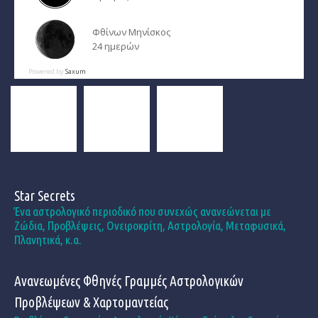
Φθίνων Μηνίσκος
24 ημερών
Powered by
Saxum
Star Secrets
Ένα αστρολογικό περιοδικό που συνεχώς ανανεώνεται με
Ζώδια, Προβλέψεις, Ονειροκρίτη, Αστρολογία, Μεταφυσικά,
Πλανητικά, κ.α.
Ανανεωμένες Φθηνές Γραμμές Αστρολογικών
Προβλέψεων & Χαρτομαντείας