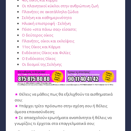
4ος οίκος και κάρμα
Οι πλανητικοί κύκλοι στην ανθρώπινη ζωή
Πλανήτες σε ακατάλληλα ζώδια
Σελήνη και καθημερινότητα
Ηλιακή επιστροφή - Σελήνη
Πόσο «στα πάνω σας» είσαστε;
Ο δεύτερος οίκος
Πλανήτες, οίκοι και εκλείψεις
11ος Οίκος και Κάρμα
Ενδέκατος Οίκος και Φιλίες
Ο Ενδέκατος Οίκος
Οι δεσμοί της Σελήνης
★
Θέλεις να μάθεις πως θα εξελιχθούν τα αισθηματικά
σου;
★
Υπάρχει τρίτο πρόσωπο στην σχέση σου ή θέλεις
άμεσα επανασύνδεση;
★
Σε απασχολούν ερωτήματα αναπάντητα ή θέλεις να
γνωρίζεις τι έρχεται στα επαγγελματικά σου;