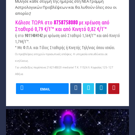
Μίλησε κάθε στιγμή της ημέρας στη ΝΕΑ Γραμμή
Αστρολογικών Προβλέψεων και θα λυθούν όλες σου οι
απορίες!
Κάλεσε ΤΩΡΑ στο
8758758080
με χρέωση από
Σταθερό 0,79 €/1'* και από Κινητό
0,82 €/1'*
ή στο
9011404142
με χρέωση από Σταθερό 1,56€/1’* και από Κινητό
1,74€/1’*.
* Με Φ.Π.Α. και Tέλος Σταθερής ή Κινητής Τηλ/νιας όπου ισχύει.
Οι προβλέψεις απηχούν προσωπικές απόψεις. Η υπηρεσία απευθύνεται σε
ενηλίκους.
Για υποδείξεις παράπονα 2142148020 mediatel Τ.Κ. 11524 Λ. Κηφισίας 125- 127
Αθήνα
EMAIL