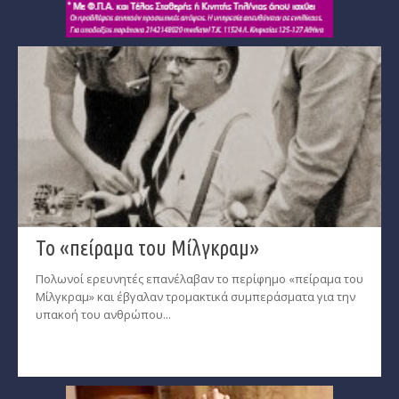
Το «πείραμα του Μίλγκραμ»
Πολωνοί ερευνητές επανέλαβαν το περίφημο «πείραμα του
Μίλγκραμ» και έβγαλαν τρομακτικά συμπεράσματα για την
υπακοή του ανθρώπου...