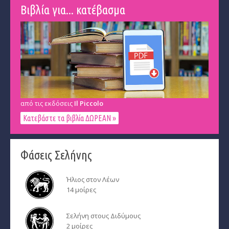
Βιβλία για... κατέβασμα
από τις εκδόσεις
Il Piccolo
Κατεβάστε τα βιβλία ΔΩΡΕΑΝ »
Φάσεις Σελήνης
Ήλιος στον Λέων
14 μοίρες
Σελήνη στους Διδύμους
2 μοίρες