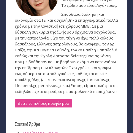
Το ζώδιο μου είναι Αιγόκερως.
Ταρώ, Μεταφυσική, κ.α.
Σπούδασα διοίκηση και
Πλανητική Ενημέρωση (αρχείο)
οικονομία στα ΤΕΙ και ασχολήθηκα επαγγελματικά πολλά
χρόνια με την λογιστική (σε χώρους ΜΜΕ). Σε μια
δύσκολη συγκυρία της ζωής μου άρχισα να ασχολούμαι
με την αστρολογία. Είχα την τύχη να έχω πολύ καλούς
δασκάλους, Έλληνες αστρολόγους, θα αναφέρω τον Δρ
Παίζη, την Κα Ευγενία Σούρδη, τον κο Βασίλη Παπαδολιά
καθώς και την Σχολή Αστροπαιδεία της Βάσιας Κόντη,
που με βοήθησαν και με βοηθούν ακόμα να κατανοήσω
την επίδραση των πλανητών. Έχω γράψει και γράφω
έως σήμερα σε αστρολογικά site, καθώς και σε site
ποικίλης ύλης (astroteam.oroscopos.gr, tarosofos.gr,
lifespeed.gr, permissos.gr κ.α.) Επίσης είμαι ομιλήτρια σε
εκδηλώσεις και σεμινάρια με αστρολογικό περιεχόμενο.
Δείτε το πλήρες προφίλ μου
Σχετικά Άρθρα