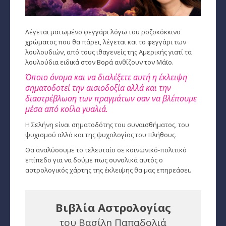
Παρθένος
Λέγεται ματωμένο φεγγάρι λόγω του ροζοκόκκινο
Ζυγός
χρώματος που θα πάρει, λέγεται και το φεγγάρι των
λουλουδιών, από τους ιθαγενείς της Αμερικής γιατί τα
Σκορπιός
λουλούδια ειδικά στον Βορά ανθίζουν τον Μάϊο.
Όποιο όνομα και να διαλέξετε αυτή η έκλειψη
Τοξότης
σηματοδοτεί την αισιοδοξία αλλά και την
διαστρέβλωση των πραγμάτων σαν να βλέπουμε
Αιγόκερως
μέσα από κοίλα γυαλιά.
Υδροχόος
Η Σελήνη είναι σηματοδότης του συναισθήματος, του
ψυχισμού αλλά και της ψυχολογίας του πλήθους.
Ιχθείς
Θα αναλύσουμε το τελευταίο σε κοινωνικό-πολιτικό
επίπεδο για να δούμε πως συνολικά αυτός ο
Ινδιάνικο Ωροσκόπιο
αστρολογικός χάρτης της έκλειψης θα μας επηρεάσει.
Κέλτικο Ωροσκόπιο
Βιβλία Αστρολογίας
Κινέζικο Ωροσκόπιο
του Βασίλη Παπαδολιά
Ερωτική Συναστρία