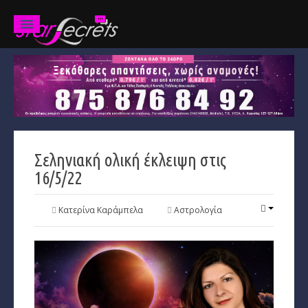
Ζώδια
Προβλέψεις
Ετήσιες
Σεληνιακή ολική έκλειψη στις
Χαρακτηριστικά
16/5/22
Κριός
Κατερίνα Καράμπελα
Αστρολογία
Ταύρος
Δίδυμοι
Καρκίνος
Λέων