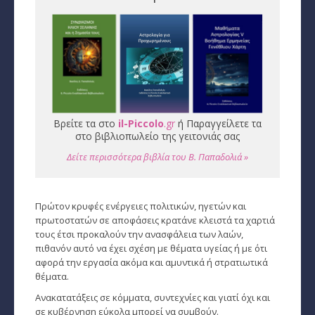
Εύρεση Ωροσκόπου
Αστρολογικός Χάρτης
Αστρολογία
Ονειροκρίτης
Βρείτε τα στο
il-Piccolo
.gr
ή Παραγγείλετε τα
στο βιβλιοπωλείο της γειτονιάς σας
Μεταφυσική
Δείτε περισσότερα βιβλία του Β. Παπαδολιά »
StarLife
­Τα Άστρα αλλιώς
Πρώτον κρυφές ενέργειες πολιτικών, ηγετών και
πρωτοστατών σε αποφάσεις κρατάνε κλειστά τα χαρτιά
Ζώδια και διασκέσαση
τους έτσι προκαλούν την ανασφάλεια των λαών,
πιθανόν αυτό να έχει σχέση με θέματα υγείας ή με ότι
Ζώδια και δυσκολίες
αφορά την εργασία ακόμα και αμυντικά ή στρατιωτικά
θέματα.
Ζώδια και έρωτας
Ανακατατάξεις σε κόμματα, συντεχνίες και γιατί όχι και
σε κυβέρνηση εύκολα μπορεί να συμβούν.