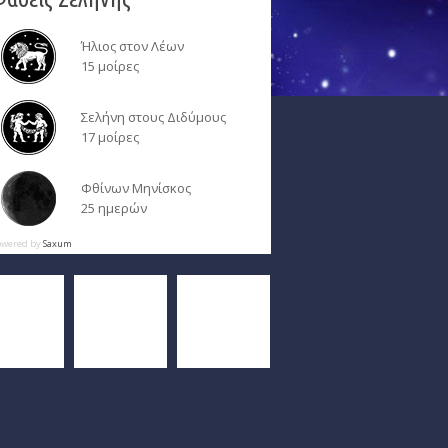
Ήλιος στον Λέων
15 μοίρες
Σελήνη στους Διδύμους
17 μοίρες
Φθίνων Μηνίσκος
25 ημερών
owered by
Saxum