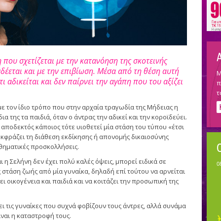
η που σχετίζεται με την κατανόηση της σκοτεινής
δέεται και με την επιβίωση. Μέσα από τη θέση αυτή
Μ
ι αδικείται και δεν παίρνει την αγάπη που του αξίζει
π
τ
 με τον ίδιο τρόπο που στην αρχαία τραγωδία της Μήδειας η
ια της τα παιδιά, όταν ο άντρας την αδικεί και την κοροϊδεύει.
ι αποδεκτός κάποιος τότε υιοθετεί μία στάση του τύπου «έτσι
εκφράζει τη διάθεση εκδίκησης ή απονομής δικαιοσύνης
θηματικές προσκολλήσεις.
αι η Σελήνη δεν έχει πολύ καλές όψεις, μπορεί ειδικά σε
στάση ζωής από μία γυναίκα, δηλαδή επί τούτου να αρνείται
ει οικογένεια και παιδιά και να κοιτάζει την προσωπική της
ι τις γυναίκες που συχνά φοβίζουν τους άντρες, αλλά συνάμα
ίναι η καταστροφή τους.