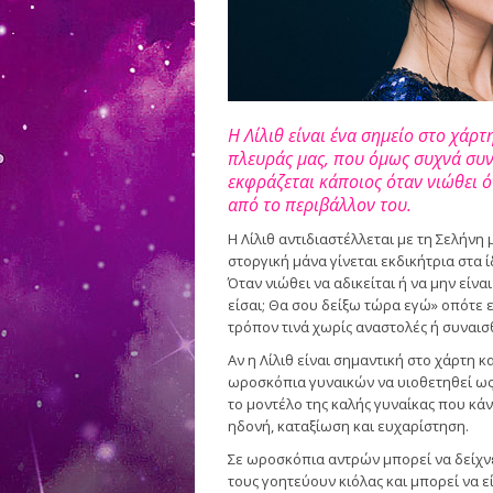
Η Λίλιθ είναι ένα σημείο στο χάρτ
πλευράς μας, που όμως συχνά συν
εκφράζεται κάποιος όταν νιώθει ότ
από το περιβάλλον του.
Η Λίλιθ αντιδιαστέλλεται με τη Σελήνη
στοργική μάνα γίνεται εκδικήτρια στα ίδ
Όταν νιώθει να αδικείται ή να μην είνα
είσαι; Θα σου δείξω τώρα εγώ» οπότε 
τρόπον τινά χωρίς αναστολές ή συναισ
Αν η Λίλιθ είναι σημαντική στο χάρτη κ
ωροσκόπια γυναικών να υιοθετηθεί ως 
το μοντέλο της καλής γυναίκας που κάν
ηδονή, καταξίωση και ευχαρίστηση.
Σε ωροσκόπια αντρών μπορεί να δείχνε
τους γοητεύουν κιόλας και μπορεί να ε