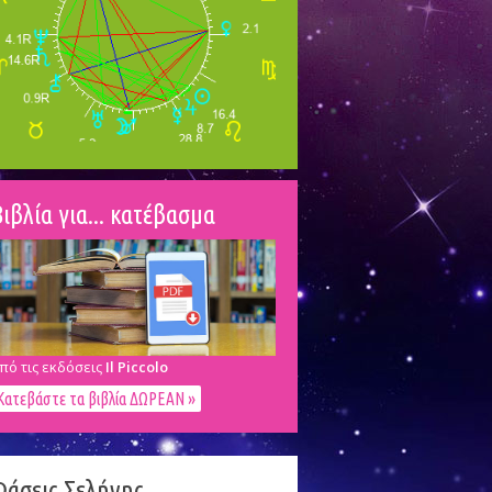
ιβλία για... κατέβασμα
πό τις εκδόσεις
Il Piccolo
Κατεβάστε τα βιβλία ΔΩΡΕΑΝ »
Φάσεις Σελήνης