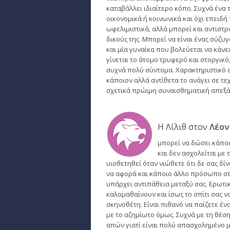
καταβάλλει ιδιαίτερο κόπο. Συχνά ένα τ
οικονομικά ή κοινωνικά και όχι επειδή 
ωφελιμιστικά, αλλά μπορεί και αντιστ
δικούς της. Μπορεί να είναι ένας σύζυ
και μία γυναίκα που βολεύεται να κάνει
γίνεται το άτομο τρυφερό και στοργικό
συχνά πολύ σύντομα. Χαρακτηριστικό α
κάποιον αλλά αντίθετα το ανάγει σε τε
σχετικά πρώιμη συναισθηματική απεξά
Η Λίλιθ στον
Λέον
μπορεί να δώσει κάποι
και δεν ασχολείται με
υιοθετηθεί όταν νιώθετε ότι δε σας δί
να αφορά και κάποιο άλλο πρόσωπο στη
υπάρχει αντιπάθεια μεταξύ σας. Ερωτικ
καλομαθαίνουν και ίσως το σπίτι σας ν
σκηνοθέτη. Είναι πιθανό να παίζετε έν
με το αζημίωτο όμως. Συχνά με τη θέση 
απών γιατί είναι πολύ απασχολημένο με