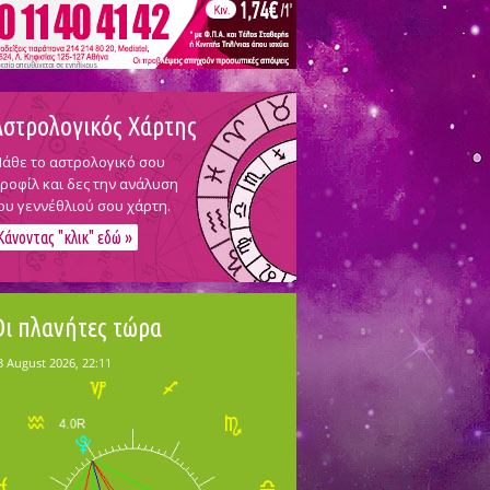
Αστρολογικός Χάρτης
άθε το αστρολογικό σου
ροφίλ και δες την ανάλυση
ου γεννέθλιού σου χάρτη.
Κάνοντας "κλικ" εδώ »
Οι πλανήτες τώρα