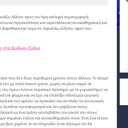
οιάζει άλλοτε προς τον Άρη (σκληρή συμπεριφορά,
λούτωνα (προσκόλληση και εκμετάλλευση συναισθηματική και
σε βαρέθηκα και τώρα σε παρατάω σύξυλο, αφού σου
ης στα δώδεκα ζώδια
P
ητικό που δεν δίνει περιθώρια χρόνου στους άλλους. Το άτομο
ο του με πολύ πυκνό τρόπο, χωρίς να χάνει καιρό σε
ς του έχουν έντονο σωματικό πρόσημο, με το γυμναστήριο να
τα σε φόρμα και να έχει να επιδείξει πάντα μία ερωτική
κά και του αρέσει να προκαλεί και να σπάει τις κοινωνικές
ε λυπάται την κακομοιριά και δεν χαρίζεται στους
λητικά ως ένα τρόπο να επιβάλλει τον εαυτό του στους
ιμο σημαίνει ενίοτε και συναισθηματικό πόνο. Έτσι ένα τέτοιο
α μη βγει χαμένο. Κι αν πληγωθεί είναι σίγουρο ότι θα