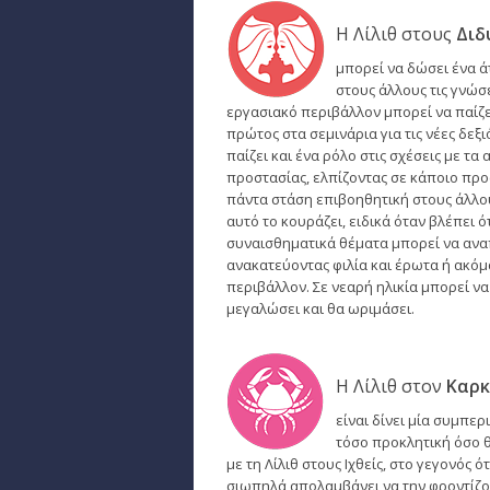
Η Λίλιθ στους
Διδ
μπορεί να δώσει ένα ά
στους άλλους τις γνώσε
εργασιακό περιβάλλον μπορεί να παίζε
πρώτος στα σεμινάρια για τις νέες δεξι
παίζει και ένα ρόλο στις σχέσεις με τ
προστασίας, ελπίζοντας σε κάποιο προ
πάντα στάση επιβοηθητική στους άλλου
αυτό το κουράζει, ειδικά όταν βλέπει ό
συναισθηματικά θέματα μπορεί να αναπ
ανακατεύοντας φιλία και έρωτα ή ακόμ
περιβάλλον. Σε νεαρή ηλικία μπορεί να 
μεγαλώσει και θα ωριμάσει.
Η Λίλιθ στον
Καρκ
είναι δίνει μία συμπε
τόσο προκλητική όσο θ
με τη Λίλιθ στους Ιχθείς, στο γεγονός 
σιωπηλά απολαμβάνει να την φροντίζουν