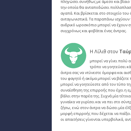
πληγώσει συνήθως με άμεσο και βίαιο 
την οποία θα ανταποδώσει πολλαπλασια
αγαπά. Και βρίσκεται στο στοιχείο του
ανταγωνιστικά. Τα παραπάνω ισχύουν 
ανδρικό ωροσκόπιο μπορεί να έχουν σχ
συγχρόνως και φοβάται ένας άντρας.
Η Λίλιθ στον
Ταύ
μπορεί να γίνει πολύ α
τρόπο να γοητεύσει κά
άντρα σας να ντύνεστε όμορφα και αισ
του φαγητό ή ακόμα μπορεί να βάζετε τ
μπορεί να γοητεύεστε από τον τύπο της
συναίσθηση της επιρροής που έχει η εμ
βάλει στην παρέα της. Συχνά μία τέτοι
γυναίκα να γυρίσει και να πει στο σύν
ζήσω, ενώ στον άντρα να δώσει μία έλξ
μορφή επιρροής που δέχεται να παίξει 
οι απαιτήσεις γίνονται υπερβολικά, αντ