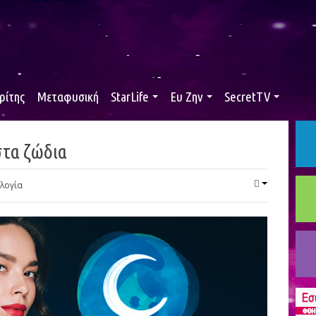
ρίτης
Μεταφυσική
StarLife
Ευ Ζην
SecretTV
 στα ζώδια
λογία