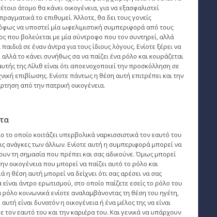
έτοιο άτομο θα κάνει οικογένεια, για να εξασφαλιστεί
πραγματικά το επιθυμεί. Άλλοτε, θα δει τους γονείς
ρόφως να υποστεί μία ωφελιμιστική συμπεριφορά από τους
γος που βολεύεται με μία σύντροφο που τον συντηρεί, αλλά
 παιδιά σε έναν άντρα για τους ίδιους λόγους. Ενίοτε ξέρει να
, αλλά το κάνει συνήθως σα να παίζει ένα ρόλο και κουράζεται
υτής της Λίλιθ είναι ότι αποενοχοποιεί την προσκόλληση σε
χνική επιβίωσης. Ενίοτε πάντως η θέση αυτή επιτρέπει και την
ρτηση από την πατρική οικογένεια.
τα
ο το οποίο κοιτάζει υπερβολικά ναρκισσιστικά τον εαυτό του
 τις ανάγκες των άλλων. Ενίοτε αυτή η συμπεριφορά μπορεί να
νουν τη σημασία που πρέπει και σας αδικούνε. Όμως μπορεί
ν οικογένεια που μπορεί να παίζει αυτό το ρόλο και
ά η θέση αυτή μπορεί να δείχνει ότι σας αρέσει να σας
α είναι άντρο ερωτισμού, στο οποίο παίζετε εσείς το ρόλο του
α ρόλο κοινωνικά ενίοτε αναλαμβάνοντας τη θέση του ηγέτη,
αυτή είναι δυνατόν η οικογένεια ή ένα μέλος της να είναι
 τον εαυτό του και την καριέρα του. Και γενικά να υπάρχουν