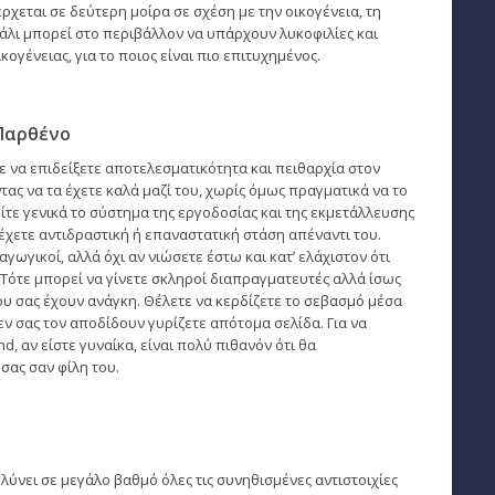
ρχεται σε δεύτερη μοίρα σε σχέση με την οικογένεια, τη
πάλι μπορεί στο περιβάλλον να υπάρχουν λυκοφιλίες και
ογένειας, για το ποιος είναι πιο επιτυχημένος.
Παρθένο
 να επιδείξετε αποτελεσματικότητα και πειθαρχία στον
ς να τα έχετε καλά μαζί του, χωρίς όμως πραγματικά να το
ίτε γενικά το σύστημα της εργοδοσίας και της εκμετάλλευσης
χετε αντιδραστική ή επαναστατική στάση απέναντι του.
αγωγικοί, αλλά όχι αν νιώσετε έστω και κατ’ ελάχιστον ότι
Τότε μπορεί να γίνετε σκληροί διαπραγματευτές αλλά ίσως
υ σας έχουν ανάγκη. Θέλετε να κερδίζετε το σεβασμό μέσα
δεν σας τον αποδίδουν γυρίζετε απότομα σελίδα. Για να
nd, αν είστε γυναίκα, είναι πολύ πιθανόν ότι θα
σας σαν φίλη του.
βλύνει σε μεγάλο βαθμό όλες τις συνηθισμένες αντιστοιχίες