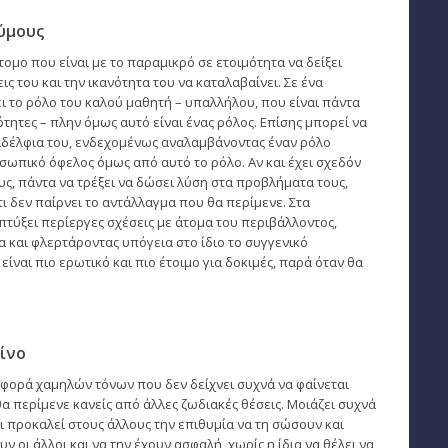
ύμους
τομο που είναι με το παραμικρό σε ετοιμότητα να δείξει
ις του και την ικανότητα του να καταλαβαίνει. Σε ένα
ι το ρόλο του καλού μαθητή – υπαλλήλου, που είναι πάντα
ότητες – πλην όμως αυτό είναι ένας ρόλος. Επίσης μπορεί να
α αδέλφια του, ενδεχομένως αναλαμβάνοντας έναν ρόλο
σωπικό όφελος όμως από αυτό το ρόλο. Αν και έχει σχεδόν
ς, πάντα να τρέξει να δώσει λύση στα προβλήματα τους,
τι δεν παίρνει το αντάλλαγμα που θα περίμενε. Στα
τύξει περίεργες σχέσεις με άτομα του περιβάλλοντος,
α και φλερτάροντας υπόγεια στο ίδιο το συγγενικό
είναι πιο ερωτικό και πιο έτοιμο για δοκιμές, παρά όταν θα
ίνο
ριφορά χαμηλών τόνων που δεν δείχνει συχνά να φαίνεται
α περίμενε κανείς από άλλες ζωδιακές θέσεις. Μοιάζει συχνά
ότι προκαλεί στους άλλους την επιθυμία να τη σώσουν και
 οι άλλοι και να την έχουν ασφαλή, χωρίς η ίδια να θέλει να