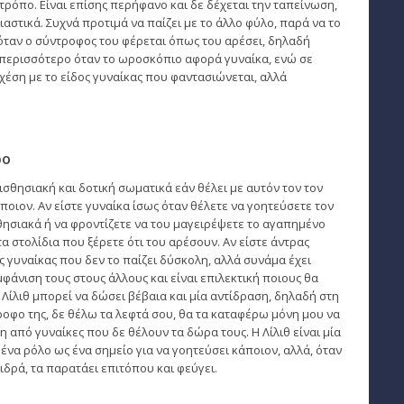
τρόπο. Είναι επίσης περήφανο και δε δέχεται την ταπείνωση,
στικά. Συχνά προτιμά να παίζει με το άλλο φύλο, παρά να το
 όταν ο σύντροφος του φέρεται όπως του αρέσει, δηλαδή
περισσότερο όταν το ωροσκόπιο αφορά γυναίκα, ενώ σε
έση με το είδος γυναίκας που φαντασιώνεται, αλλά
ρο
ισθησιακή και δοτική σωματικά εάν θέλει με αυτόν τον τον
ποιον. Αν είστε γυναίκα ίσως όταν θέλετε να γοητεύσετε τον
θησιακά ή να φροντίζετε να του μαγειρέψετε το αγαπημένο
α στολίδια που ξέρετε ότι του αρέσουν. Αν είστε άντρας
 γυναίκας που δεν το παίζει δύσκολη, αλλά συνάμα έχει
φάνιση τους στους άλλους και είναι επιλεκτική ποιους θα
α Λίλιθ μπορεί να δώσει βέβαια και μία αντίδραση, δηλαδή στη
τροφο της, δε θέλω τα λεφτά σου, θα τα καταφέρω μόνη μου να
η από γυναίκες που δε θέλουν τα δώρα τους. Η Λίλιθ είναι μία
ένα ρόλο ως ένα σημείο για να γοητεύσει κάποιον, αλλά, όταν
ιδρά, τα παρατάει επιτόπου και φεύγει.