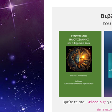
Βιβ
του
Βρείτε τα στο
il-Piccolo
.gr
ή Π
Δείτε περι