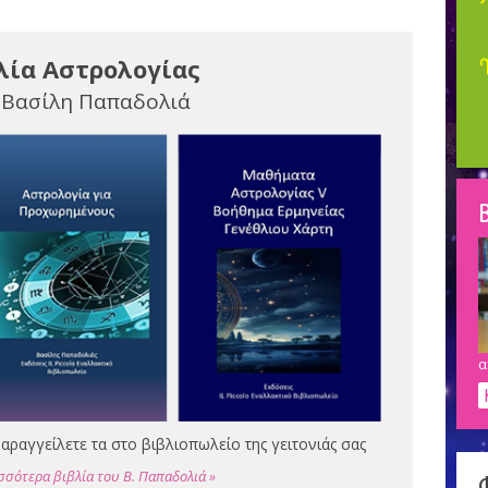
λία Αστρολογίας
 Βασίλη Παπαδολιά
Β
α
αραγγείλετε τα στο βιβλιοπωλείο της γειτονιάς σας
σσότερα βιβλία του Β. Παπαδολιά »