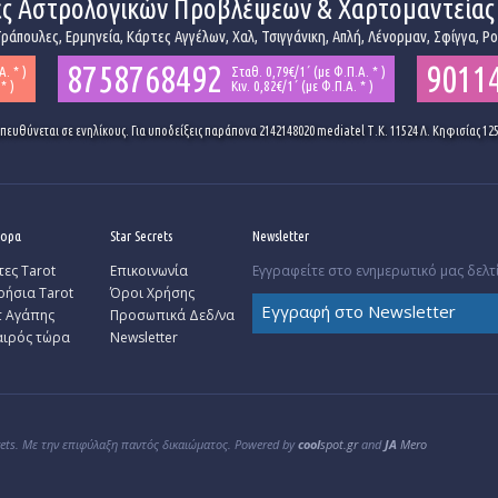
ές Αστρολογικών Προβλέψεων & Χαρτομαντείας
ράπουλες, Ερμηνεία, Κάρτες Αγγέλων, Χαλ, Τσιγγάνικη, Απλή, Λένορμαν, Σφίγγα, Ρ
8758768492
9011
Α. * )
Σταθ. 0,79€/1΄ (με Φ.Π.Α. * )
* )
Κιν. 0,82€/1΄ (με Φ.Π.Α. * )
ευθύνεται σε ενηλίκους. Για υποδείξεις παράπονα 2142148020 mediatel Τ.Κ. 11524 Λ. Κηφισίας 12
φορα
Star Secrets
Newsletter
τες Tarot
Επικοινωνία
Εγγραφείτε στο ενημερωτικό μας δελτί
ρήσια Tarot
Όροι Χρήσης
Εγγραφή στο Newsletter
τ Αγάπης
Προσωπικά Δεδ/να
αιρός τώρα
Newsletter
rets. Με την επιφύλαξη παντός δικαιώματος. Powered by
cool
spot.gr
and
JA
Mero