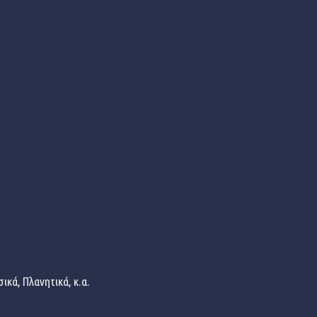
κά, Πλανητικά, κ.α.