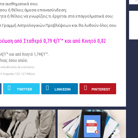
P
τα αισθηματικά σου;
σου ή θέλεις άμεσα επανασύνδεση;
 ή θέλεις να γνωρίζεις τι έρχεται στα επαγγελματικά σου;
ΕΑ Γραμμή Αστρολογικών Προβλέψεων και θα λυθούν όλες σου
ρέωση από Σταθερό 0,79 €/1'* και από Κινητό
0,82
/1’* και από Κινητό 1,74€/1’*.
νιας όπου ισχύει.
απευθύνεται σε ενηλίκους.
Λ. Κηφισίας 125- 127 Αθήνα
TWITTER
LINKEDIN
PINTEREST