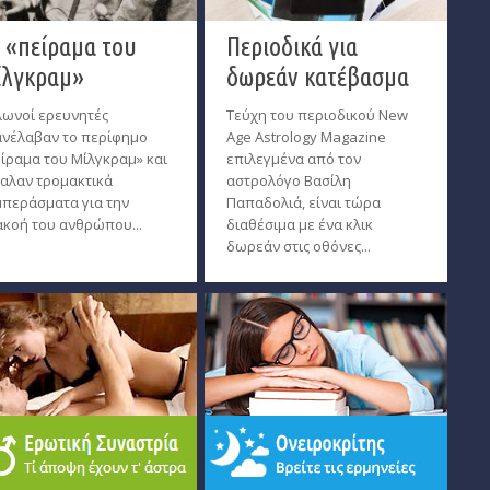
 «πείραμα του
Περιοδικά για
λγκραμ»
δωρεάν κατέβασμα
ωνοί ερευνητές
Τεύχη του περιοδικού New
νέλαβαν το περίφημο
Age Astrology Magazine
ίραμα του Μίλγκραμ» και
επιλεγμένα από τον
αλαν τρομακτικά
αστρολόγο Βασίλη
περάσματα για την
Παπαδολιά, είναι τώρα
κοή του ανθρώπου...
διαθέσιμα με ένα κλικ
δωρεάν στις οθόνες...