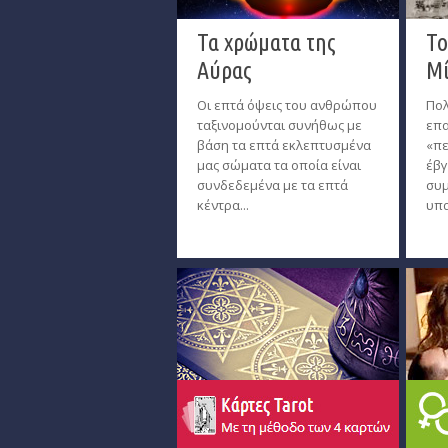
Τα χρώματα της
Το
Αύρας
Μί
Οι επτά όψεις του ανθρώπου
Πολ
ταξινομούνται συνήθως με
επα
βάση τα επτά εκλεπτυσμένα
«πε
μας σώματα τα οποία είναι
έβγ
συνδεδεμένα με τα επτά
συμ
κέντρα...
υπα