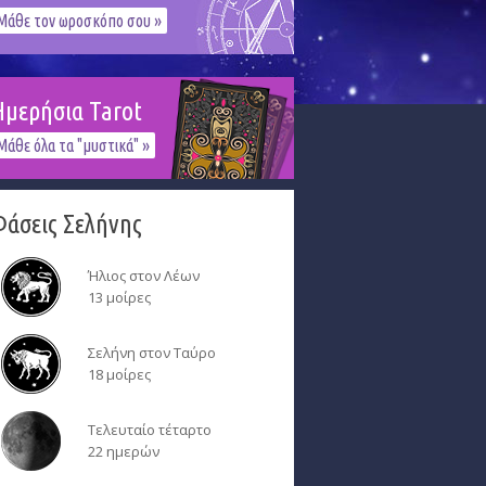
Μάθε τον ωροσκόπο σου »
Ημερήσια Tarot
Μάθε όλα τα "μυστικά" »
Φάσεις Σελήνης
Ήλιος στον Λέων
13 μοίρες
Σελήνη στον Ταύρο
18 μοίρες
Τελευταίο τέταρτο
22 ημερών