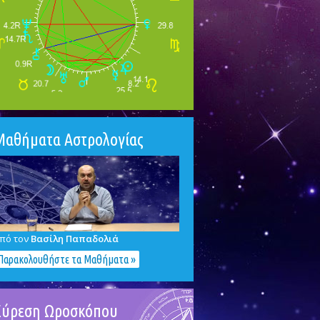
Μαθήματα Αστρολογίας
πό τον
Βασίλη Παπαδολιά
Παρακολουθήστε τα Μαθήματα »
Εύρεση Ωροσκόπου