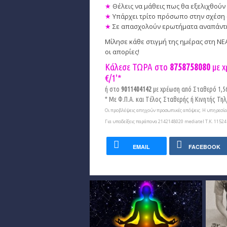
★
Θέλεις να μάθεις πως θα εξελιχθούν 
★
Υπάρχει τρίτο πρόσωπο στην σχέση 
★
Σε απασχολούν ερωτήματα αναπάντητα
Μίλησε κάθε στιγμή της ημέρας στη Ν
οι απορίες!
Κάλεσε ΤΩΡΑ στο
8758758080
με χ
€/1'*
ή στο
9011404142
με χρέωση από Σταθερό 1,56€
* Με Φ.Π.Α. και Tέλος Σταθερής ή Κινητής Τηλ/
Οι προβλέψεις απηχούν προσωπικές απόψεις. Η υπηρεσία 
Για υποδείξεις παράπονα 2142148020 mediatel Τ.Κ. 11524 
EMAIL
FACEBOOK