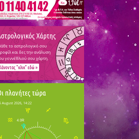
Αστρολογικός Χάρτης
άθε το αστρολογικό σου
ροφίλ και δες την ανάλυση
ου γεννέθλιού σου χάρτη.
Κάνοντας "κλικ" εδώ »
Οι πλανήτες τώρα