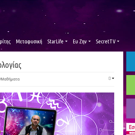
ρίτης
Μεταφυσική
StarLife
Ευ Ζην
SecretTV
ολογίας
α/Μαθήματα