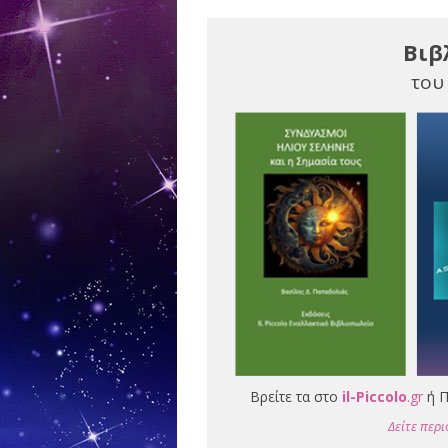
Βιβ
του
Βρείτε τα στο
il-Piccolo
.gr
ή Π
Δείτε περι