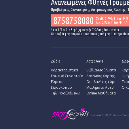
Ανανεωμένες Φθηνές Γραμμ
Προβλέψεις, Συναστρίες, Αστρολογικός Χάρτης, Τ
8758758080
Σταθ. 0,79€/1΄ (με Φ.Π.
Κιν. 0,82€/1΄ (με Φ.Π.Α. 
* και Tέλος Σταθερής ή Κινητής Τηλ/νιας όπου ισχύει
Οι προβλέψεις απηχούν προσωπικές απόψεις. Η υπηρεσία απ
Ζώδια
Αστρολογία
Διά
Χαρακτηριστικά
Βιβλία/Μαθήματα
Κάρ
­Ερωτική Συναστρία
Αστρ/κός Χάρτης
Ημε
­Εύρεση
Οι πλανήτες τώρα
Τεσ
Ωροσκόπου
Μαθήματα Αστρ.
Ο Κ
Τηλ. Προβλέψεων
Online Μαθήματα
Copyright © 2026 Star Sec