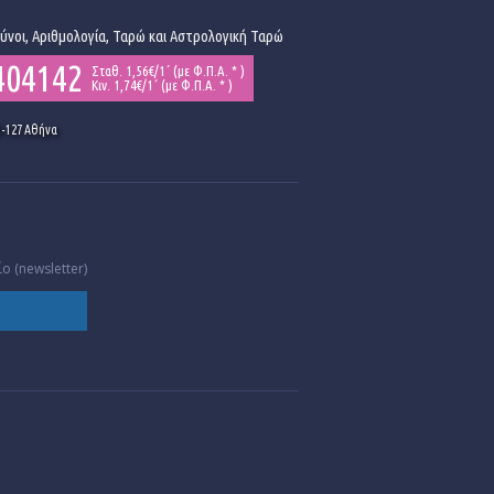
ούνοι, Αριθμολογία, Ταρώ και Αστρολογική Ταρώ
404142
Σταθ. 1,56€/1΄ (με Φ.Π.Α. * )
Κιν. 1,74€/1΄ (με Φ.Π.Α. * )
5-127 Αθήνα
ο (newsletter)